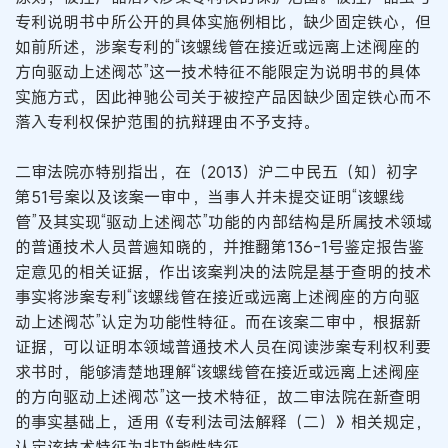
专利说明书中所公开的具体实施例相比，缺少固定铁心，但
如前所述，涉案专利的“该螺线管在接近或远离上述阀座的
方向驱动上述阀芯”这一技术特征不能限定为说明书的具体
实施方式，因此神驰公司关于被控产品因缺少固定铁心而不
落入专利权保护范围的抗辩理由不予支持。
二审法院亦特别指出，在（2013）沪二中民五（知）初字
第51号案以及该案一审中，当事人并未提交证明“该螺线
管”及其实现“驱动上述阀芯”功能的内部结构是所属技术领域
的普通技术人员普遍知晓的，并推翻第136-1号鉴定报告鉴
定意见的相关证据，作出该案判决的法院是基于查明的技术
事实将涉案专利“该螺线管在接近或远离上述阀座的方向驱
动上述阀芯”认定为功能性特征。而在该案二审中，根据新
证据，可以证明本领域普通技术人员在阅读涉案专利权利要
求书时，能够清楚地理解“该螺线管在接近或远离上述阀座
的方向驱动上述阀芯”这一技术特征，故二审法院在新查明
的事实基础上，适用《专利法司法解释（二）》相关规定，
认定该技术特征为非功能性特征。