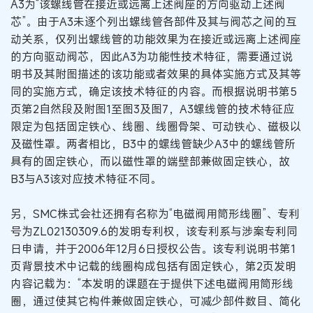
A3为“该螺线管在接近或远离上述阀座的方向驱动上述阀
芯”。由于A3未逐个列出螺线管各部件及其与阀芯之间的互
动关系，仅列出螺线管的功能效果为在接近或远离上述阀座
的方向驱动阀芯，因此A3为功能性技术特征，需要通过说
明书及其附图描述的该功能或者效果的具体实施方式及其等
同的实施方式，确定该技术特征的内容。而根据说明书第5
页第2自然段及附图1至图3及图7，A3螺线管的技术特征应
限定为包括固定铁心、线圈、线圈骨架、可动铁心、磁极以
及磁性罩。两者相比，B3中的螺线管缺少A3中的螺线管所
具有的固定铁心，而以磁性罩的端壁部兼做固定铁心，故
B3与A3该对应技术特征不同。
另，SMC株式会社还拥有名称为“电磁阀用筒形线圈”、专利
号为ZL02130309.6的发明专利权，该专利系与涉案专利同
日申请，并于2006年12月6日授权公告。该专利说明书第1
页背景技术中记载的线圈构成包括有固定铁心，第2页发明
内容记载为：“本发明的课题在于提供下述电磁阀用筒形线
圈，通过使其它构件兼做固定铁心，可减少部件数目、简化