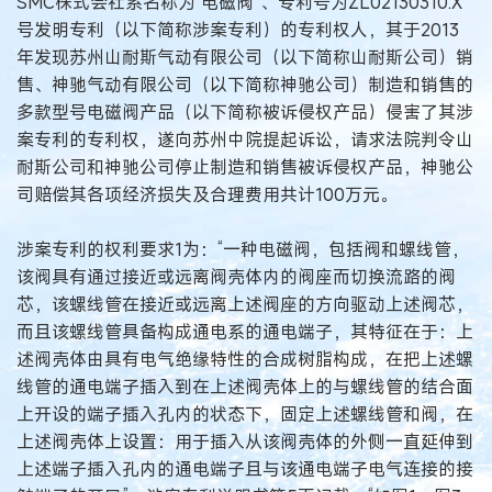
SMC株式会社系名称为“电磁阀”、专利号为ZL02130310.X
号发明专利（以下简称涉案专利）的专利权人，其于2013
年发现苏州山耐斯气动有限公司（以下简称山耐斯公司）销
售、神驰气动有限公司（以下简称神驰公司）制造和销售的
多款型号电磁阀产品（以下简称被诉侵权产品）侵害了其涉
案专利的专利权，遂向苏州中院提起诉讼，请求法院判令山
耐斯公司和神驰公司停止制造和销售被诉侵权产品，神驰公
司赔偿其各项经济损失及合理费用共计100万元。
涉案专利的权利要求1为：“一种电磁阀，包括阀和螺线管，
该阀具有通过接近或远离阀壳体内的阀座而切换流路的阀
芯，该螺线管在接近或远离上述阀座的方向驱动上述阀芯，
而且该螺线管具备构成通电系的通电端子，其特征在于：上
述阀壳体由具有电气绝缘特性的合成树脂构成，在把上述螺
线管的通电端子插入到在上述阀壳体上的与螺线管的结合面
上开设的端子插入孔内的状态下，固定上述螺线管和阀，在
上述阀壳体上设置：用于插入从该阀壳体的外侧一直延伸到
上述端子插入孔内的通电端子且与该通电端子电气连接的接