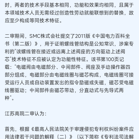
时，两者的技术手段基本相同，功能和效果均相同，且属于
本领域技术人员无需经过创造性劳动就能联想到的替换，故
应至少构成等同技术特征。
二审期间，SMC株式会社提交了2011版《中国电力百科全
书（第二版）》，用于证明螺线管结构是公知常识，涉案专
利的“该螺线管在接近或远离上述阀座的方向驱动上述阀
芯”技术特征不应被认定为功能性特征。该书第100页记
载：“电磁阀由电磁部分、中间部件、阀座及手动操作器四
部分组成，电磁部分由电磁线圈与磁芯构成，电磁线圈可接
受运行人员或自动装置发出的指令励磁或失磁，磁芯受电磁
线圈驱动；中间部件由磁芯带动，分直动式与先导式两
种”。
江苏高院二审认为：
首先，根据《最高人民法院关于审理侵犯专利权纠纷案件应
用法律若干问题的解释（二）》（以下简称《专利法司法解