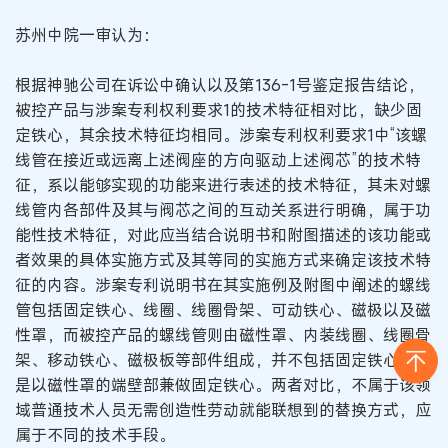
苏州中院一审认为：
根据神驰公司在诉讼中确认以及第136-1号鉴定报告结论，
被控产品与涉案专利权利要求1的技术特征相对比，缺少固
定铁心，其余技术特征均相同。涉案专利权利要求1中“该螺
线管在接近或远离上述阀座的方向驱动上述阀芯”的技术特
征，系以能够实现的功能来进行表述的技术特征，其未对螺
线管内各部件及其与阀芯之间的互动关系进行明确，属于功
能性技术特征，对此应当结合说明书和附图描述的该功能或
者效果的具体实施方式及其等同的实施方式来确定该技术特
征的内容。涉案专利说明书在其实施例及附图中阐述的螺线
管包括固定铁心、线圈、线圈骨架、可动铁心、磁极以及磁
性罩，而被控产品的螺线管则由磁性罩、内装线圈、线圈骨
架、移动铁心、磁极板等部件组成，并不包括固定铁心，而
是以磁性罩的端壁部兼做固定铁心。两者对比，不属于该领
域普通技术人员无需创造性劳动就能联想到的替换方式，应
属于不同的技术手段。