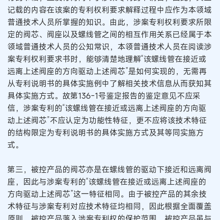
记载的内容在该案的专利权利要求解释过程中应作为本领域
普通技术人员所掌握的知识。由此，涉案专利权利要求所限
定的阀芯、阀座以及螺线管之间的相互作用关系已经属于本
领域普通技术人员的公知常识，本领普通技术人员在阅读涉
案专利权利要求书时，能够清楚地理解“该螺线管在接近或
远离上述阀座的方向驱动上述阀芯”是如何实现的，无需再
从专利说明书的具体实施例中了解相关技术信息从而获知其
具体实施方式。故第136-1号鉴定报告的鉴定意见不应采
信，涉案专利的“该螺线管在接近或远离上述阀座的方向驱
动上述阀芯”不应认定为功能性特征，更不应将该技术特征
的结构限定为专利说明书的具体实施方式及其等同实施方
式。
第三，被控产品的阀芯亦是在螺线管的驱动下接近和远离阀
座，因此与涉案专利的“该螺线管在接近或远离上述阀座的
方向驱动上述阀芯”这一特征相同。由于被控产品的其余技
术特征与涉案专利对应技术特征均相同，因此根据全面覆盖
原则，被控产品落入涉案专利权的保护范围。被控产品虽与