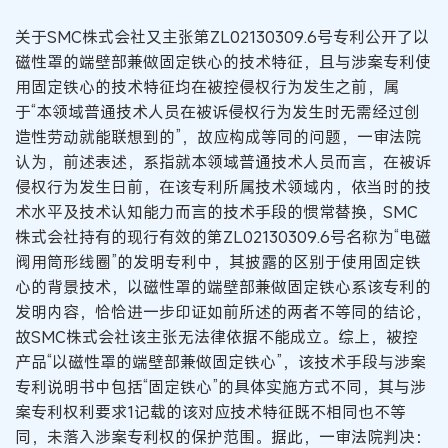
关于SMC株式会社又主张第ZL02130309.6号专利公开了以
磁性罩的端壁部兼做固定铁心的技术特征，且与涉案专利使
用固定铁心的技术特征均在被控侵权行为发生之前，属
于“本领域普通技术人员在被诉侵权行为发生时无需经过创
造性劳动就能联想到的”，故应构成等同的问题，一审法院
认为，前述表述，系指就本领域普通技术人员而言，在被诉
侵权行为发生日前，在该专利所属技术领域内，依当时的技
术水平及技术认知能力而言的技术手段的惯常替换，SMC
株式会社持有的现行有效的第ZL02130309.6号名称为“电磁
阀用筒形线圈”的发明专利中，其披露的区别于使用固定铁
心的背景技术，以磁性罩的端壁部兼做固定铁心系该专利的
发明内容，恰恰进一步印证如前所述的两者不等同的结论，
故SMC株式会社该主张无法律依据不能成立。综上，被控
产品“以磁性罩的端壁部兼做固定铁心”，该技术手段与涉案
专利说明书中包括“固定铁心”的具体实施方式不同，其与涉
案专利权利要求1记载的该对应技术特征既不相同也不等
同，未落入涉案专利权的保护范围。据此，一审法院判决：