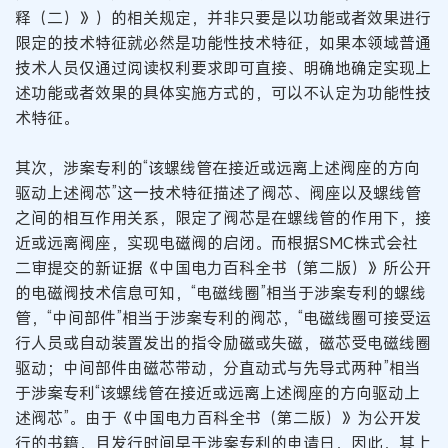
释（二）》）的相关规定，并非只要是以功能或者效果进行
限定的技术特征就必然是功能性技术特征，如果本领域普通
技术人员仅通过阅读权利要求即可直接、明确地确定实现上
述功能或者效果的具体实施方式的，可以不认定为功能性技
术特征。
其次，涉案专利的“该螺线管在接近或远离上述阀座的方向
驱动上述阀芯”这一技术特征描述了阀芯、阀座以及螺线管
之间的相互作用关系，限定了阀芯是在螺线管的作用下，接
近或远离阀座，实现电磁阀的启闭。而根据SMC株式会社
二审提交的新证据《中国电力百科全书（第二版）》所公开
的电磁阀技术信息可知，“电磁线圈”相当于涉案专利的螺线
管，“中间部件”相当于涉案专利的阀芯，“电磁线圈可接受运
行人员或自动装置发出的指令励磁或失磁，磁芯受电磁线圈
驱动；中间部件由磁芯带动，分直动式与先导式两种”相当
于涉案专利“该螺线管在接近或远离上述阀座的方向驱动上
述阀芯”。由于《中国电力百科全书（第二版）》为公开发
行的书籍，且发行时间早于涉案专利的申请日，因此，其上