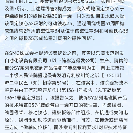
触端子的开口”。涉案专利说明书第5页记载：“如图1～图3
及图7所示，上述螺线管2构成为，嵌入式地固定铁心32于
缠绕线圈31的线圈骨架30的一端，同时滑动自由地嵌入受
该固定铁心32吸附的可动铁心33，通过围绕线圈31周围构
成螺线管2外周的磁性罩34及位于该磁性罩34和可动铁心33
之间的磁极35形成线圈31周围的磁性回路”。
在SMC株式会社提起该案诉讼之前，其曾以乐清市迈得发
自动化设备有限公司（以下简称迈得发公司）生产、销售的
部分SY系列电磁阀产品侵犯了涉案专利为由，向上海市第
二中级人民法院提起侵害发明专利权纠纷之诉【（2013）
沪二中民五（知）初字第51号】。在该案中，该院委托技术
鉴定并由工信部鉴定所作出第136-1号报告（以下简称第
136-1号鉴定报告）。该报告认为，被诉SY系列电磁阀产品
的技术特征B3为“螺线管由一端开口的磁性罩、内装线圈、
线圈骨架、移动铁芯、磁极板等部件组成，在接通或关闭电
源时，线圈驱动铁芯进而驱动推杆、阀芯，在接近或远离阀
座方向上做轴向位移”，而涉案专利权利要求1对应技术特征