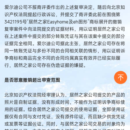
爱尔迪公司不服商评委作出的上述复审决定，随后向北京知
识产权法院提起行政诉讼，并提交了商评委此前在围绕第
3421195号“居然之家Easyhome及eh图形”商标展开的撤销
复审案件中向法院提交的证据材料，用以证明居然之家公司
在上述案件中提交的部分转账凭证与其在该案中提交的部分
证据完全相同。爱尔迪公司据此主张，居然之家公司存在将
同一转账凭证与多份不同的合同相关联的情形，用以证明诉
争商标和商品完全不同的合同均属真实有效并已经实际履
行，居然之家公司存在伪造证据的嫌疑。
是否恶意撤销超出审查范围
北京知识产权法院经审理认为，居然之家公司提交的产品的
照片是自制证据，没有形成时间，不能作为证明诉争商标使
用的证据。综合居然之家公司提交的使用证据，全部使用证
据仅有合同与支付凭证，没有原件印证，而且缺少供货凭证
或发票等证据佐证。同时，与居然之家公司交易的对象均为