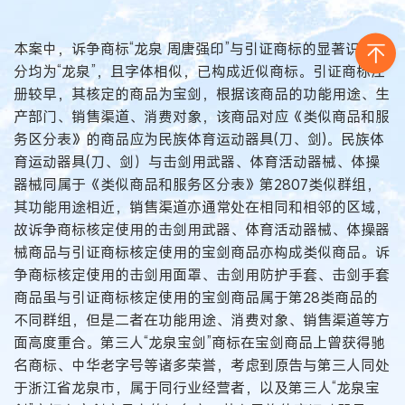
本案中，诉争商标“龙泉 周唐强印”与引证商标的显著识别部
分均为“龙泉”，且字体相似，已构成近似商标。引证商标注
册较早，其核定的商品为宝剑，根据该商品的功能用途、生
产部门、销售渠道、消费对象，该商品对应《类似商品和服
务区分表》的商品应为民族体育运动器具(刀、剑)。民族体
育运动器具(刀、剑）与击剑用武器、体育活动器械、体操
器械同属于《类似商品和服务区分表》第2807类似群组，
其功能用途相近，销售渠道亦通常处在相同和相邻的区域，
故诉争商标核定使用的击剑用武器、体育活动器械、体操器
械商品与引证商标核定使用的宝剑商品亦构成类似商品。诉
争商标核定使用的击剑用面罩、击剑用防护手套、击剑手套
商品虽与引证商标核定使用的宝剑商品属于第28类商品的
不同群组，但是二者在功能用途、消费对象、销售渠道等方
面高度重合。第三人“龙泉宝剑”商标在宝剑商品上曾获得驰
名商标、中华老字号等诸多荣誉，考虑到原告与第三人同处
于浙江省龙泉市，属于同行业经营者，以及第三人“龙泉宝