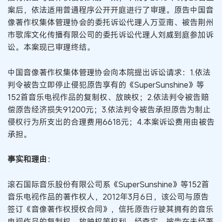
案后，依法适用普通程序公开开庭进行了审理。原告中国音
像著作权集体管理协会的委托诉讼代理人万亚南、被告荆州
市歌库文化传播有限公司的委托诉讼代理人刘威到庭参加诉
讼。本案现已审理终结。
中国音像著作权集体管理协会向本院提出诉讼请求：1.依法
判令被告立即停止侵犯原告享有的《SuperSunshine》等
152首音乐电视作品的复制权、放映权；2.依法判令被告赔
偿原告经济损失91200元；3.依法判令被告承担原告为制止
侵权行为所支出的合理费用6618元；4.本案诉讼费用由被告
承担。
事实和理由
：
滚石国际音乐股份有限公司系《SuperSunshine》等152首
音乐电视作品的著作权人，2012年3月6日，该公司与原告
签订《音像著作权授权合同》，信托原告行驶其拥有的音乐
电视作品的复制权、放映权等权利。经查实，被告在未经著