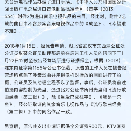
关音乐电视作品办理了进口手续。《中华人民共和国国家新
闻出版广电总局进口音像制品批准单》（音字（2013）
534）附件2为进口音乐电视作品的曲目，经比对，附件2记
载的曲目中不含涉案音乐电视作品中的《成全》、《幸福难
不难》。
2018年1月15日，经原告申请，湖北省武汉市东西湖公证处
公证员张某公证员助理郁启勇在原告工作人员的陪同下于1
月22日12时至被告经营场所进行证据保全。根据（2018）
鄂东内证字第1165号公证书记载，原告的工作人员在被告经
营场所点唱了涉案歌曲并用摄像机对播放的画面进行了拍
摄，公证员及其助理全程予以了监督。事后，公证员将前述
拍摄内容刻制为光盘。通过比对公证书所附光盘和《流行歌
曲经典（第二辑）》，除《当爱已成往事》、《我是一只
鱼》，经公证取证的其余音乐电视作品与《流行歌曲经典
（第二辑）》中的同名作品一致。
另查明，原告共支出申请证据保全公证费900元、KTV消费