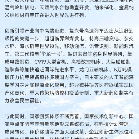
温气冷堆核电、天然气水合物勘查开发、纳米催化、金属纳
米结构材料等正在进入世界先进行列。
创新引领产业向中高端迈进。复兴号高速列车迈出从追赶到
领跑的关键一步，超超临界燃煤发电、特高压输变电、杂交
水稻、海水稻等世界领先，移动通信、语音识别、新能源汽
车、第三代核电“华龙一号”、掘进装备等跻身世界前列，集
成电路制造、C919大型客机、高档数控机床、大型船舶制
造装备等加快追赶国际先进水平，龙门五轴机床、8万吨模
锻压力机等装备填补多项国内空白，自主研发的人工智能深
度学习芯片实现商业化应用，超导磁共振等医疗器械实现国
产化替代，重大传染病防控和疫苗研制、重大新药创制等有
力改善民生福祉。
与此同时，国家创新体系不断完善，国家技术创新中心、国
家重点实验室等创新基地形成系统布局，在科技计划管理、
成果转化、评价奖励等方面大胆改革，企业创新主体地位和