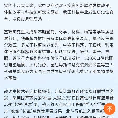
党的十八大以来，党中央推动深入实施创新驱动发展战略，
体制改革与科技创新双轮驱动，我国科技事业发生历史性变
革、取得历史性成就——
基础研究重大成果不断涌现。化学、材料、物理等学科居世
界前列，铁基超导材料保持国际最高转变温度，量子反常霍
尔效应、多光子纠缠世界领先，中微子振荡、干细胞、利用
体细胞克隆猕猴等取得重要原创性突破，悟空、墨子、慧
眼、碳卫星等系列科学实验卫星成功发射，500米口径球面
射电望远镜、上海光源、全超导托卡马克核聚变装置等重大
科研基础设施为我国开展世界级科学研究奠定了重要物质技
术基础。
战略高技术研究捷报频传。超级计算机连续10次蝉联世界之
冠，采用国产芯片的“神威⋅太湖之光”获得高性能计算应用最
高奖“戈登⋅贝尔”奖，载人航天和探月工程取得“天宫”“神
舟”“嫦娥”“长征”系列等重要成果，北斗导航进入组网新时
代，载人深潜、深地探测、国产航母、大型先进压水堆和高