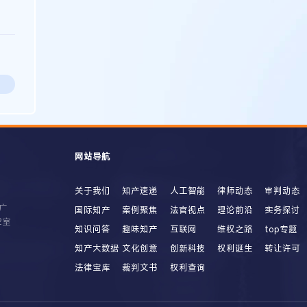
网站导航
关于我们
知产速递
人工智能
律师动态
审判动态
广
国际知产
案例聚焦
法官视点
理论前沿
实务探讨
2室
知识问答
趣味知产
互联网
维权之路
top专题
知产大数据
文化创意
创新科技
权利诞生
转让许可
法律宝库
裁判文书
权利查询