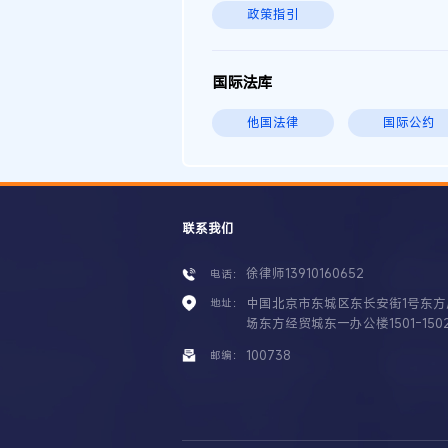
政策指引
国际法库
他国法律
国际公约
联系我们
徐律师13910160652
电话：
中国北京市东城区东长安街1号东方
地址：
场东方经贸城东一办公楼1501-150
100738
邮编：