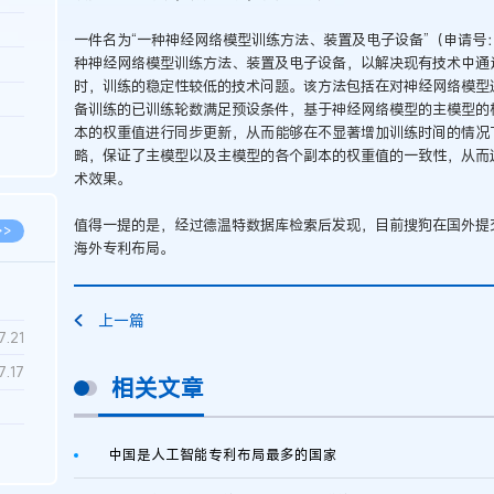
3.26
一件名为“一种神经网络模型训练方法、装置及电子设备”（申请号：CN
种神经网络模型训练方法、装置及电子设备，以解决现有技术中通
8.06
时，训练的稳定性较低的技术问题。该方法包括在对神经网络模型
8.04
备训练的已训练轮数满足预设条件，基于神经网络模型的主模型的
本的权重值进行同步更新，从而能够在不显著增加训练时间的情况
8.04
略，保证了主模型以及主模型的各个副本的权重值的一致性，从而
8.03
术效果。
值得一提的是，经过德温特数据库检索后发现，目前搜狗在国外提交
>>
海外专利布局。
上一篇
7.28
7.21
7.17
相关文章
7.02
中国是人工智能专利布局最多的国家
6.22