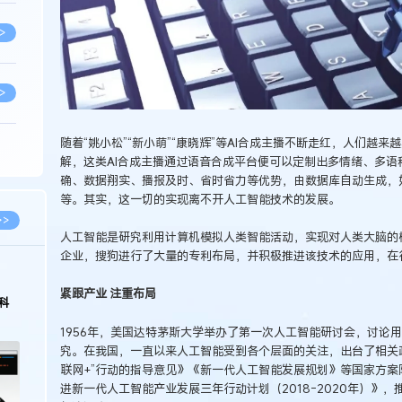
>
>
随着“姚小松”“新小萌”“康晓辉”等AI合成主播不断走红，人们越
>
解，这类AI合成主播通过语音合成平台便可以定制出多情绪、多
确、数据翔实、播报及时、省时省力等优势，由数据库自动生成，
等。其实，这一切的实现离不开人工智能技术的发展。
>
>>
人工智能是研究利用计算机模拟人类智能活动，实现对人类大脑的
企业，搜狗进行了大量的专利布局，并积极推进该技术的应用，在
>
2026.03.09
2026.02.10
紧跟产业 注重布局
著名知识产权律师徐新明接受《中国经营
徐新明律师经典案
报》采访：技术革新下知识产权保护面临新
技有限公司技术合
1956年，美国达特茅斯大学举办了第一次人工智能研讨会，讨论
挑战与应对策略
>
究。在我国，一直以来人工智能受到各个层面的关注，出台了相关政
联网+”行动的指导意见》《新一代人工智能发展规划》等国家方案
进新一代人工智能产业发展三年行动计划（2018-2020年）》，
>