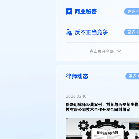
商业秘密
更多 >
反不正当竞争
更多 >
点击展开全部
植物新品种
更多 >
地理标志
更多 >
律师动态
更多 
集成电路布图设计
更多 >
2026.05.11
徐新明律师接受《天津日报》采访：解读
2025年度天津市专利行政保护案例
技术合同
更多 >
传统文化
更多 >