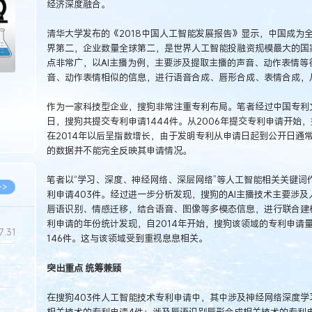
经济深度融合。
清华大学发布的《2018中国人工智能发展报告》显示，中国成为
界第二，企业数量全球第二，是世界人工智能投融资规模最大的国
点非常广，以AI主播为例，主要涉及提取主播的声音、动作表情
音、动作表情相似的信息，进行语音合成、唇形合成、表情合成，从
作为一家科技型企业，搜狗非常注重专利布局。笔者经过中国专利文摘
日，搜狗共提交专利申请1444件。从2006年提交专利申请开始
在2014年以后呈指数增长，由于发明专利从申请日起到公开日通常需
的数据并不能完全反映其申请情况。
笔者以“学习、深度、神经网络、深层网络”等人工智能相关关键词
>>
利申请403件。经过进一步分析发现，搜狗的AI主播技术主要涉
唇语识别、情感迁移，结合语音、图像等多模态信息，进行联合建
利申请的年份统计发现，自2014年开始，搜狗该领域的专利申请量
7.31
146件。这与该领域受到重视息息相关。
突出重点 统筹兼顾
5.14
在搜狗403件人工智能技术专利申请中，其中涉及神经网络深度学
5.08
相关技术的专利申请4件；涉及唇语识别唇形合成相关技术的专利申