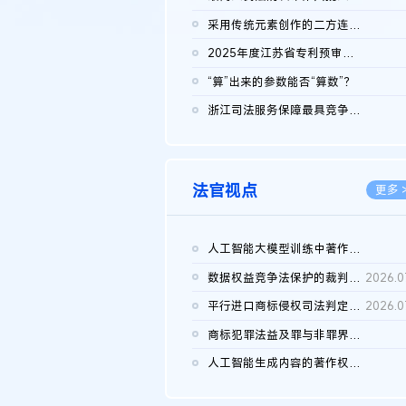
2026.0
采用传统元素创作的二方连续装饰图案作品的独创性及侵权对比认定
2026.0
2025年度江苏省专利预审典型案例
2026.0
“算”出来的参数能否“算数”？
2026.0
浙江司法服务保障最具竞争力营商环境建设典型案例（第二批）含侵...
2026.0
法官视点
更多 
人工智能大模型训练中著作权的合理使用
2026.0
数据权益竞争法保护的裁判路径构建
2026.0
平行进口商标侵权司法判定规则的困境与纾解
2026.0
商标犯罪法益及罪与非罪界限研究
2026.0
人工智能生成内容的著作权司法认定：演进逻辑、现实困境与规则建...
2026.0