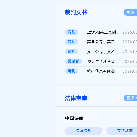
裁判文书
更多 
专利
上诉人I某工具制品有限公司与被上诉人程某及一审被告中华人民共和...
2026.0
专利
某甲公司、某乙公司、某丙公司申请诉前行为保全复议裁定书
2026.0
专利
某甲公司、某乙公司、官某与某丙公司专利申请权权属纠纷 二审判决...
2026.0
反垄断
谭某与长沙马某堆农产品股份有限公司滥用市场支配地位纠纷二审裁...
2026.0
专利
杭州华某有限公司与菲某有限公司侵害发明专利权纠纷
2026.0
法律宝库
更多 
中国法库
法律法规
立法动态