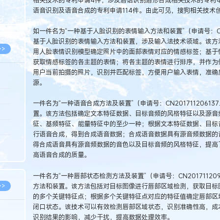
8.05
语音识别及语音合成的专利申请114件。由此可见，搜狗相关技术
8.05
如一件名为“一种基于人脸识别的表情输入方法和装置”（申请号：CN20
基于人脸识别的表情输入方法和装置，涉及输入法技术领域。该方
>>
用人脸表情识别模型确定照片中的面部表情对应的情感标签；基于
获取情感标签的各主题的表情；将各主题的表情进行排序，并作为
用户当前拍摄的照片，识别并匹配标签，方便用户输入表情，准确
源。
8.06
一件名为“一种语音合成方法及装置”（申请号：CN2017112061
8.05
置。该方法包括确定文本特征数据、目标音频的风格特征以及源音
征、基频特征、能量特征中的至少一种；根据文本特征数据、目标
8.05
行语音合成，得到合成语音数据；合成语音数据具有源音频数据的
8.04
得合成语音具有源音频数据的音色以及目标音频的风格特征，提高
高语音合成的质量。
8.04
一件名为“一种唇部状态检测方法及装置”（申请号：CN2017112
方法和装置。该方法包括对目标图像进行唇部区域检测，获取目标
>>
的多个关键特征点；根据多个关键特征点对应的特征值确定唇部区
闭口状态。该技术可以有效检测唇部区域状态，识别准确性高，成
识别结果的影响，减少干扰，提高数据处理效率。