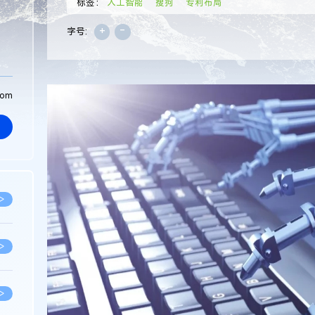
标签：
人工智能
搜狗
专利布局
+
-
字号:
com
>
>
>