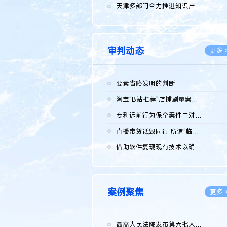
2026.0
天津多部门合力推进知识产权保护工作
2026.0
审判动态
更多 
要素省略发明的判断
2026.0
淘宝“B站推荐”店铺刷量案维持原判，两被告连带赔偿150万元
2026.0
专利诉前行为保全案件中对仿制药申请人曾作出三类声明的考量及违...
2026.0
直播带货诋毁同行 所谓“临场发挥”不免责
2026.0
借助软件复现现有技术以确认相关参数特征是否被公开
2026.0
案例聚焦
更多 
最高人民法院发布第六批人民法院种业知识产权司法保护典型案例 含...