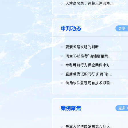
2026.0
天津高院关于调整天津滨海高新技术产业开发区华苑科技园一审普通...
2026.0
审判动态
更多 
要素省略发明的判断
2026.0
淘宝“B站推荐”店铺刷量案维持原判，两被告连带赔偿150万元
2026.0
专利诉前行为保全案件中对仿制药申请人曾作出三类声明的考量及违...
2026.0
直播带货诋毁同行 所谓“临场发挥”不免责
2026.0
借助软件复现现有技术以确认相关参数特征是否被公开
2026.0
案例聚焦
更多 
最高人民法院发布第六批人民法院种业知识产权司法保护典型案例 含...