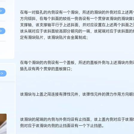
>
在每一对插孔的内侧设有一个滑块，所述的滑块的外侧对应上述两
方向倾斜，在每个斜面的较低一侧各设有一个贯穿该滑块的滑块窗
支撑轴，该支撑轴平行于上述斜面，并对应设置在上述两个斜面之
该头端对应于该斜面较高部分朝向的一端，该尾端对应于该斜面的
>
定有滑块贴片，该滑块贴片由金属制成；
>
在每个滑块的内侧设有一个盖板，所述的盖板外侧与上述滑块内侧
插孔设有两个贯穿的盖板窗口；
>
>>
>
2026.03.09
2026.02.10
该滑块与上盖之间连接有弹性元件，该弹性元件的弹力作用方向朝
著名知识产权律师徐新明接受《中国经营
徐新明律师经典案
报》采访：技术革新下知识产权保护面临新
技有限公司技术合
挑战与应对策略
>
该滑块的尾端的内侧与外侧均设有止挡面，该上盖内侧对应于该滑
侧对应于该滑块内侧的止挡面设有一个下止挡筋。
>