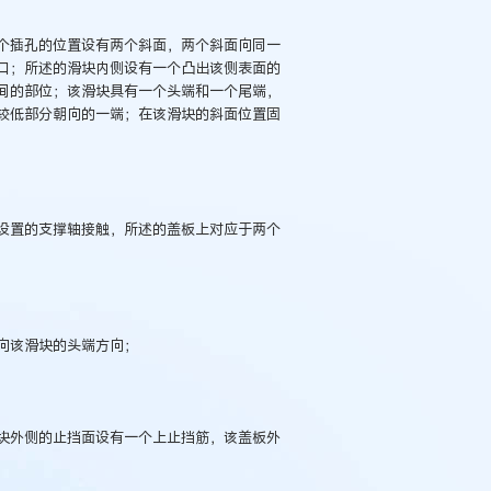
个插孔的位置设有两个斜面，两个斜面向同一
口；所述的滑块内侧设有一个凸出该侧表面的
间的部位；该滑块具有一个头端和一个尾端，
较低部分朝向的一端；在该滑块的斜面位置固
设置的支撑轴接触，所述的盖板上对应于两个
向该滑块的头端方向；
例：刘某与西安某生物科
作开发合同纠纷案
块外侧的止挡面设有一个上止挡筋，该盖板外