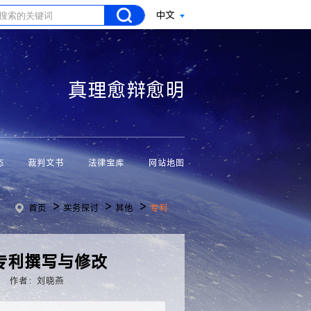
中文
真理愈辩愈明
态
裁判文书
法律宝库
网站地图
>
>
>
首页
实务探讨
其他
专利
专利撰写与修改
作者：刘晓燕