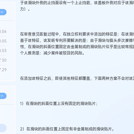
于该滑块外侧的止挡面设有一个上止挡筋，该盖板外侧对应于该滑
力）。
>>
8.06
在审查意见答复过程中，在独立权利要求中添加的特征是：在该滑
基于该特征，该发明专利所要解决的是：由于滑块与插头多次摩擦
8.05
性，在滑块的斜面位置固定由金属制成的滑块贴片似乎是比较常规
8.03
个人推测是：减少案件被驳回的风险。
7.30
7.29
在添加该特征之后，即使其他特征都覆盖，下面两种方案不会对该
>>
1）在滑块的斜面位置上没有固定的滑块贴片；
2）在滑块的斜面位置上固定有非金属制成的滑块贴片。