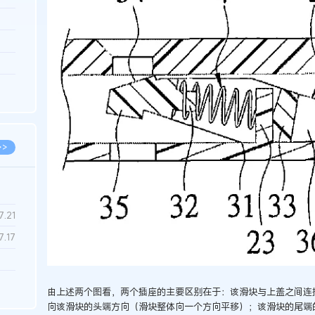
3.26
8.06
8.04
8.04
8.03
>>
7.28
7.21
7.17
7.02
由上述两个图看，两个插座的主要区别在于：该滑块与上盖之间连
6.22
向该滑块的头端方向（滑块整体向一个方向平移）；该滑块的尾端