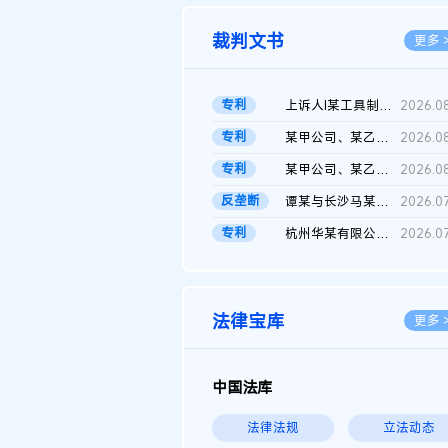
裁判文书
更多 
专利
上诉人I某工具制品有限公司与被上诉人程某及一审被告中华人民共和...
2026.0
专利
某甲公司、某乙公司、某丙公司申请诉前行为保全复议裁定书
2026.0
专利
某甲公司、某乙公司、官某与某丙公司专利申请权权属纠纷 二审判决...
2026.0
反垄断
谭某与长沙马某堆农产品股份有限公司滥用市场支配地位纠纷二审裁...
2026.0
专利
杭州华某有限公司与菲某有限公司侵害发明专利权纠纷
2026.0
法律宝库
更多 
中国法库
法律法规
立法动态