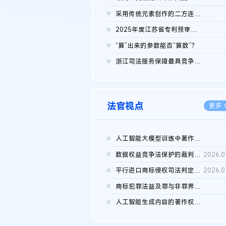
2026.0
采用传统元素创作的二方连续装饰图案作品的独创性及侵权对比认定
2026.0
2025年度江苏省专利预审典型案例
2026.0
“算”出来的参数能否“算数”？
2026.0
浙江司法服务保障最具竞争力营商环境建设典型案例（第二批）含侵...
2026.0
法官视点
更多 
人工智能大模型训练中著作权的合理使用
2026.0
数据权益竞争法保护的裁判路径构建
2026.0
平行进口商标侵权司法判定规则的困境与纾解
2026.0
商标犯罪法益及罪与非罪界限研究
2026.0
人工智能生成内容的著作权司法认定：演进逻辑、现实困境与规则建...
2026.0