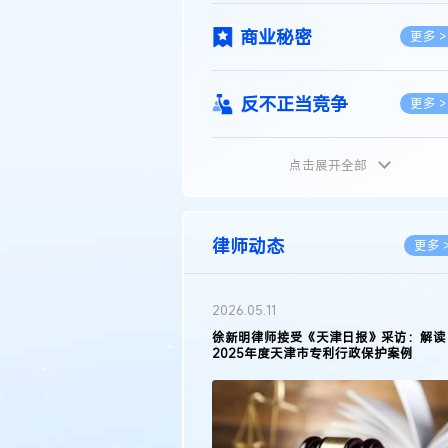
商业秘密
更多 >
反不正当竞争
更多 >
点击展开全部
植物新品种
更多 >
地理标志
更多 >
律师动态
更多 
集成电路布图设计
更多 >
2026.05.11
徐新明律师接受《天津日报》采访：解读
2025年度天津市专利行政保护案例
技术合同
更多 >
传统文化
更多 >