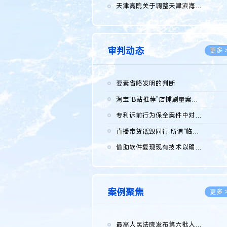
2026.0
天津高院关于调整天津滨海高新技术产业开发区华苑科技园一审普通...
2026.0
审判动态
更多 
要素省略发明的判断
2026.0
淘宝“B站推荐”店铺刷量案维持原判，两被告连带赔偿150万元
2026.0
专利诉前行为保全案件中对仿制药申请人曾作出三类声明的考量及违...
2026.0
直播带货诋毁同行 所谓“临场发挥”不免责
2026.0
借助软件复现现有技术以确认相关参数特征是否被公开
2026.0
案例聚焦
更多 
最高人民法院发布第六批人民法院种业知识产权司法保护典型案例 含...