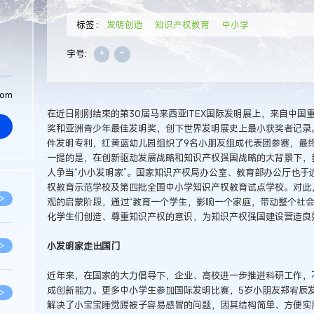
标签：
发明创造
知识产权教育
中小学
+
-
字号:
com
在近日刚刚结束的第30届马来西亚ITEX国际发明展上，来自中国
奖和亚洲青少年最佳发明奖，创下世界发明展史上最小获奖者记录。
件发明专利，红黄蓝幼儿园组织了9名小朋友组成代表团参赛，最终
一提的是，在创新驱动发展战略和知识产权强国战略的大背景下，
人争当“小小发明家”。国家知识产权局办公室、教育部办公厅也于
权教育示范学校及第四批全国中小学知识产权教育试点学校。对此
>
观的启蒙阶段，通过“教育一个学生，影响一个家庭，带动整个社会
化学生们创造、尊重知识产权的意识，为知识产权强国建设营造良
小发明家走出国门
>
近年来，在国家的大力倡导下，企业、高校进一步推进科研工作，
成创新能力。更多中小学生参加国际发明比赛，5岁小朋友郑宥辰发
>
解决了小宝宝睡觉踢被子容易感冒的问题，因其结构简单、方便实