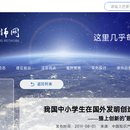
这里几乎
动态
理论前沿
法官视点
案例聚焦
实务探讨
律师动
返回列表
我国中小学生在国外发明创
——插上创新的“翅
发布时间：2019-08-01
来源：中国知识