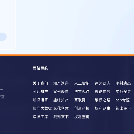
网站导航
关于我们
知产速递
人工智能
律师动态
审判动态
广
国际知产
案例聚焦
法官视点
理论前沿
实务探讨
2室
知识问答
趣味知产
互联网
维权之路
top专题
知产大数据
文化创意
创新科技
权利诞生
转让许可
法律宝库
裁判文书
权利查询