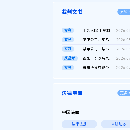
裁判文书
更多 
专利
上诉人I某工具制品有限公司与被上诉人程某及一审被告中华人民共和...
2026.0
专利
某甲公司、某乙公司、某丙公司申请诉前行为保全复议裁定书
2026.0
专利
某甲公司、某乙公司、官某与某丙公司专利申请权权属纠纷 二审判决...
2026.0
反垄断
谭某与长沙马某堆农产品股份有限公司滥用市场支配地位纠纷二审裁...
2026.0
专利
杭州华某有限公司与菲某有限公司侵害发明专利权纠纷
2026.0
法律宝库
更多 
中国法库
法律法规
立法动态