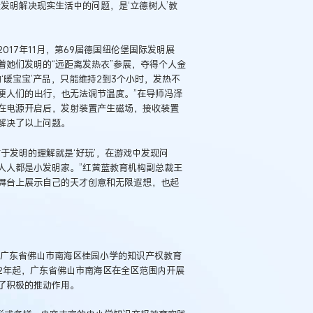
发明解决现实生活中的问题，是‘立德树人’教
17年11月，第69届德国纽伦堡国际发明展
她们发明的“远距离发热衣”参展，夺得个人金
‘暖宝宝’产品，只能维持2到3个小时，发热不
便人们的出行，也无法调节温度。”在导师冯泽
在电源开启后，发射装置产生磁场，接收装置
解决了以上问题。
于发明的理解就是‘好玩’，在游戏中发现问
人人都是小发明家。”红黄蓝教育机构副总裁王
舞台上展示自己的天才创意和无限遐想，也起
广东省佛山市南海区桂园小学的知识产权教育
2年起，广东省佛山市南海区在全区范围内开展
了积极的推动作用。