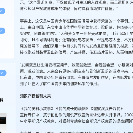
示，“这个发明创意，不仅体现了对生活的入微观察，而且运用创造
育和知识产权教育成果的体现，同时具有市场推广价值。”
>
事实上，这仅是中国青少年在国际发明展中获得荣誉的一个事例。20
上，来自中国广东省中山市华侨中学的曾芷瑶、梁伊晴、林绮婷带着
>
奖3枚，团体银奖1枚。“大部分女生一到冬天就怕冷，目前市场上的
均匀，且不可循环利用；还有的用电芯发热，但是电芯太重，不方
谦的指导下，她们采用一种能长时间均匀发热且质地轻薄的材质，
>
接收到发射装置发出的信号，产生共振，使发热片发热，从而彻底
“发明就是让生活变得更简单，敢玩就敢想，会玩就会想，小朋友对
>
题，激发创意。未来会有更多小朋友参与到创新发明的游戏中来，
>>
旭东说，中国青少年凭着有创意、有价值的发明作品，在国际发明
到了让世人了解中国青少年的创新风采的作用。
>
知识产权智引未来
科
《我的发明小故事》《我的成长的烦恼》《警察叔叔告诉我》……
>
宣传专栏中，孩子们创作的知识产权宣传画让记者大开眼界。200
中小学知识产权教育，对辐射带动全社会知识产权意识的提高起到
>