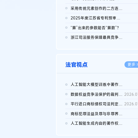
2026.0
采用传统元素创作的二方连续装饰图案作品的独创性及侵权对比认定
2026.0
2025年度江苏省专利预审典型案例
2026.0
“算”出来的参数能否“算数”？
2026.0
浙江司法服务保障最具竞争力营商环境建设典型案例（第二批）含侵...
2026.0
法官视点
更多 
人工智能大模型训练中著作权的合理使用
2026.0
数据权益竞争法保护的裁判路径构建
2026.0
平行进口商标侵权司法判定规则的困境与纾解
2026.0
商标犯罪法益及罪与非罪界限研究
2026.0
人工智能生成内容的著作权司法认定：演进逻辑、现实困境与规则建...
2026.0