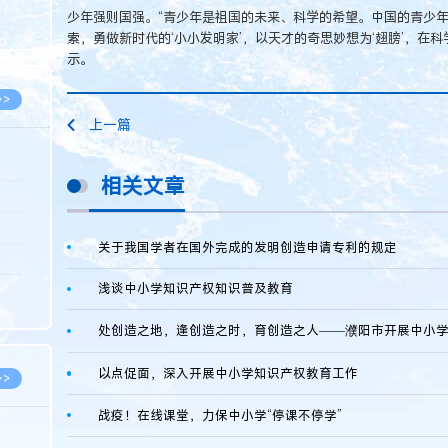
8.07
少年强则国强。“青少年是祖国的未来、科学的希望。中国的青少
索，勇做新时代的‘小小发明家’，以天才的奇思妙想为‘翅膀’，在
8.07
示。
>>
上一篇
相关文章
8.06
8.05
关于我国学者在国外完成的发明创造申请专利的规定
8.05
浅谈中小学知识产权知识普及教育
8.04
8.04
以点促面，深入开展中小学知识产权教育工作
>>
战疫！在线课堂，力保中小学“停课不停学”