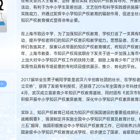
在有关业内人士看来，坚持“重在实践”的知识产权教育导向，开展
活动，有利于为中小学生发明创造、文艺创作和科学实践提供施展
实践能力，并通过发挥中小学知识产权教育的辐射作用，促进全社
知识产权教育模式显得非常必要。
在上海市致远中学，为了加强知识产权教育，学校打造了一支具有
动，提升学校老师们的知识产权意识和教学能力。思想品德、历史
师们各施其才，探索以点带面的知识产权教育模式，将知识产权教育
年，上海市教委、市知识产权局就联合下发关于进一步加强上海市
上加大对中小学知识产权工作的扶持力度，鼓励上海青少年广泛开
实用性且具有市场前景的专利项目提供展示、推介、转化的平台。
2017届毕业生贾子畅同学曾是武汉六中创客社团的社长，在学校
>>
立交桥”，获得了发明专利授权，还获得了2016年全国青少年科技
4月，武汉成立首家青少年知识产权教育基地，同时颁布《武汉市知识
积极开展中小学知识产权素质教育，深化中小学知识产权素质教育
实际上，知识产权教育已经成为知识产权强国建设的重要组成部分。
8.07
战略纲要》，强调制定并实施全国中小学知识产权普及教育计划，
5.14
三五”期间，我国积极推动中小学知识产权教育工作，已经培养25
国家级中小学知识产权教育试点学校，初步建立了国家、省级联动
5.08