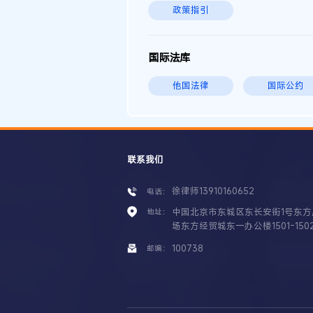
政策指引
国际法库
他国法律
国际公约
联系我们
徐律师13910160652
电话：
中国北京市东城区东长安街1号东方
地址：
场东方经贸城东一办公楼1501-150
100738
邮编：