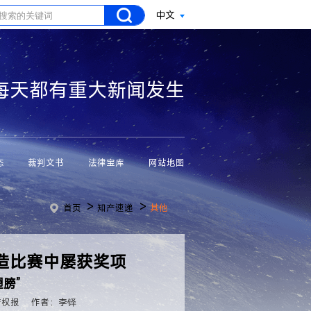
中文
每天都有重大新闻发生
态
裁判文书
法律宝库
网站地图
>
>
首页
知产速递
其他
造比赛中屡获奖项
膀”
产权报
作者：李铎