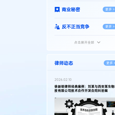
商业秘密
更多 >
反不正当竞争
更多 >
点击展开全部
植物新品种
更多 >
地理标志
更多 >
律师动态
更多 
集成电路布图设计
更多 >
2026.02.10
权律师徐新明接受《中国经营
徐新明律师经典案例：刘某与西安某生物
技术革新下知识产权保护面临新
技有限公司技术合作开发合同纠纷案
技术合同
策略
更多 >
传统文化
更多 >