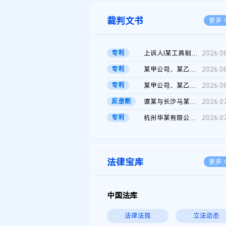
裁判文书
更多 
专利
上诉人I某工具制品有限公司与被上诉人程某及一审被告中华人民共和...
2026.0
专利
某甲公司、某乙公司、某丙公司申请诉前行为保全复议裁定书
2026.0
专利
某甲公司、某乙公司、官某与某丙公司专利申请权权属纠纷 二审判决...
2026.0
反垄断
谭某与长沙马某堆农产品股份有限公司滥用市场支配地位纠纷二审裁...
2026.0
专利
杭州华某有限公司与菲某有限公司侵害发明专利权纠纷
2026.0
法律宝库
更多 
中国法库
法律法规
立法动态