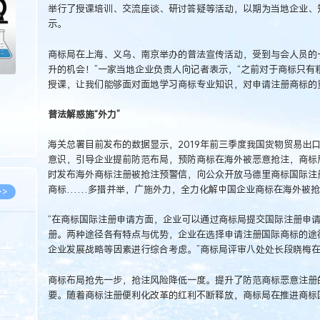
举行了授课培训、交流座谈、研讨答疑等活动，以期为当地企业、
示。
商标局在上海、义乌、南京举办的普法宣传活动，受到与会人员的
升的机会！”一家当地企业负责人向记者表示，“之前对于商标只有
授课，让我们能够面对面地学习商标专业知识，对申请注册商标的
普法解惑施“外力”
海关总署目前发布的数据显示，2019年前三季度我国货物贸易出口
意识，引导企业提前防范布局，预防商标在海外被恶意抢注，商标
时发布海外商标注册被抢注预警信，向公众开放马德里商标国际注
商标……多措并举，广施外力，全力化解中国企业商标在海外被抢
>>
“在商标国际注册申请方面，企业可以通过商标局提交国际注册申
册。两种途径各有特点与优势，企业在选择申请注册国际商标的途
企业发展战略等因素进行综合考虑。”商标局评审八处处长段晓梅
8.07
商标布局抢先一步，抢注风险降低一度。提升了防范商标恶意注册
5.14
要。随着商标注册便利化改革的红利不断释放，商标局在推进商标
5.08