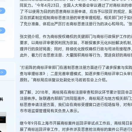
同发力。“今年4月23日，全国人大常委会审议通过了对商标法的修
>
了‘不以使用为目的的恶意商标注册申请，应当予以驳回’的规定，
正在抓紧制定规制商标恶意注册的审查审理规程。相关部门对于如
了充分准备，体现出严厉打击商标恶意注册行为的决心和导向。”
>
张文锐介绍，作为商标授权确权的关键部门与商标行政保护工作的前
要求，以商标评审便民利民为宗旨，不断探索多元化纠纷解决机制
理并行的良好局面；同时，持续优化授权确权行政与司法衔接程序
>
此外，着力打击恶意注册、大量囤积商标等行为，营造良好的商标
“打前阵的商标评审部门在遏制恶意注册方面进行了诸多探索与实
>
>>
查与审理标准》；二是完善审理模式，如逐步推行商标评审口头审
原则。”商标局应诉复议处副处长马岩岩在会上介绍。
>
据了解，2018年，商标局在商标注册审查和异议环节累计驳回非
注册秩序。除联通内部部门共同阻遏外，商标局还与地方相关部门
科
标恶意申请注册方面，我们会在商标受理窗口进行现场指导，对有
>
市市场监督管理局有关负责人表示。
继今年9月在上海市开展商标案件巡回评审试点工作后，商标局日
>
展了商标巡回评审工作，对多件涉及恶意抢注商标的案件公开进行