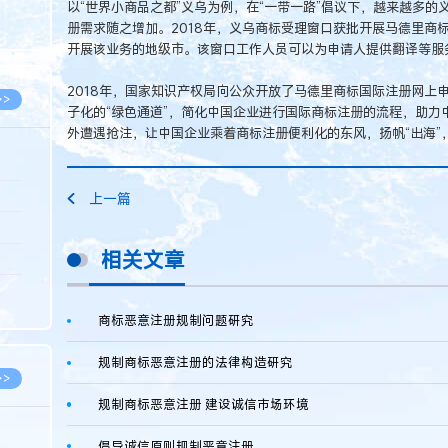
以“世界小商品之都”义乌为例，在“一带一路”倡议下，越来越多
8.07
册需求随之增加。2018年，义乌商标受理窗口获批开展马德里商
8.07
开展该业务的地级市。该窗口工作人员可以为申请人提供翻译等服
2018年，国家知识产权局向公众开放了马德里商标国际注册网上
>>
子化的“绿色通道”，简化中国企业进行国际商标注册的流程，助力
外遭遇抢注，让中国企业乘着商标注册便利化的东风，扬帆“出海”
8.06
上一篇
8.05
相关文章
8.05
8.04
商标恶意注册规制问题研究
8.04
规制商标恶意注册的法律构造研究
>>
规制商标恶意注册 建设诚信市场环境
倡导诚信原则规制恶意注册