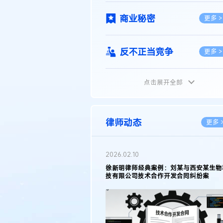
商业秘密
更多 >
反不正当竞争
更多 >
点击展开全部
植物新品种
更多 >
地理标志
更多 >
律师动态
更多 
集成电路布图设计
更多 >
2026.02.10
权律师徐新明接受《中国经营
徐新明律师经典案例：刘某与西安某生物
技术革新下知识产权保护面临新
技有限公司技术合作开发合同纠纷案
技术合同
策略
更多 >
传统文化
更多 >