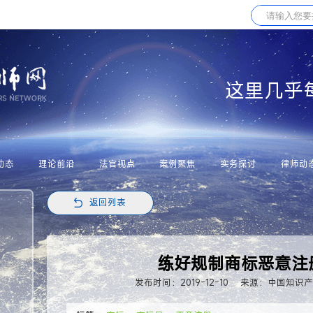
这里几乎
动态
理论前沿
法官视点
案例聚焦
实务探讨
律师动
返回列表
练好规制商标恶意注册
发布时间：2019-12-10
来源：中国知识