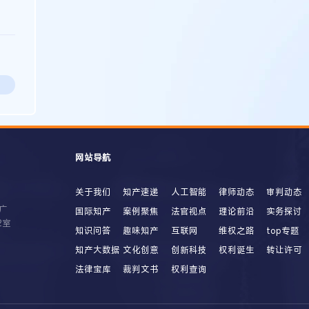
网站导航
关于我们
知产速递
人工智能
律师动态
审判动态
广
国际知产
案例聚焦
法官视点
理论前沿
实务探讨
2室
知识问答
趣味知产
互联网
维权之路
top专题
知产大数据
文化创意
创新科技
权利诞生
转让许可
法律宝库
裁判文书
权利查询