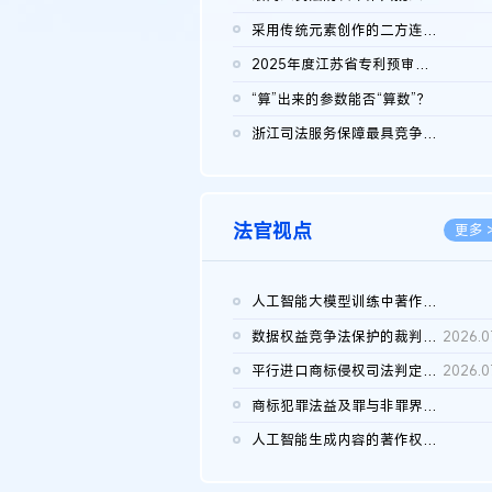
2026.0
采用传统元素创作的二方连续装饰图案作品的独创性及侵权对比认定
2026.0
2025年度江苏省专利预审典型案例
2026.0
“算”出来的参数能否“算数”？
2026.0
浙江司法服务保障最具竞争力营商环境建设典型案例（第二批）含侵...
2026.0
法官视点
更多 
人工智能大模型训练中著作权的合理使用
2026.0
数据权益竞争法保护的裁判路径构建
2026.0
平行进口商标侵权司法判定规则的困境与纾解
2026.0
商标犯罪法益及罪与非罪界限研究
2026.0
人工智能生成内容的著作权司法认定：演进逻辑、现实困境与规则建...
2026.0