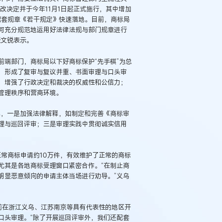
改决定并于今年11月1日起正式施行，其中增加
配套规章《若干规定》快速落地。目前，商标局
何充分规范地运用好法律法规与部门规章进行
张文锐表示。
端部门，商标局以下好商标保护“先手棋”为总
，形成了复审与复议并重、书面审理与口头审
，增强了行政决定和裁决的权威性和公信力；
管理秩序和营商环境。
践，一是加强法律解释，如制定和完善《商标审
理与巡回评审；三是审理实践中贯彻诚实信用
正常商标申请约10万件，有效维护了正常的商标
尤其是各地商标受理窗口紧密合作。“在制止商
明显恶意倾向的申请主体当场进行劝导。”义乌
前在浙江义乌、江苏南京等具有代表性的地区开
口头审理。“除了开展巡回评审外，我们还配套