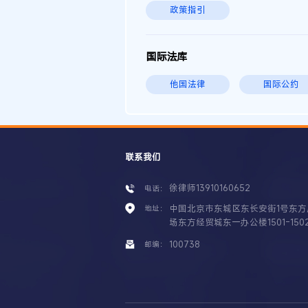
政策指引
国际法库
他国法律
国际公约
联系我们
徐律师13910160652
电话：
中国北京市东城区东长安街1号东方
地址：
场东方经贸城东一办公楼1501-150
100738
邮编：