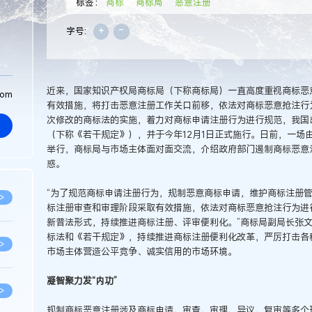
标签：
商标
商标局
恶意注册
+
-
字号:
近来，国家知识产权局商标局（下称商标局）一直高度重视商标恶
com
有效措施，将打击恶意注册工作关口前移，依法对商标恶意抢注行
次修改的商标法的实施，着力对商标申请注册行为进行规范，我国
（下称《若干规定》），并于今年12月1日正式施行。日前，一场
举行，商标局与市场主体面对面交流，介绍政府部门遏制商标恶意
惑。
“为了规范商标申请注册行为，规制恶意商标申请，维护商标注册
>
标注册审查和审理阶段采取有效措施，依法对商标恶意抢注行为进
新普法形式，持续推进商标注册、评审便利化。”商标局副局长张
标法和《若干规定》，持续推进商标注册便利化改革，严厉打击各
>
市场主体营造公平竞争、诚实信用的市场环境。
凝智聚力发“内功”
>
规制商标恶意注册涉及商标申请、审查、审理、异议、复审等多个