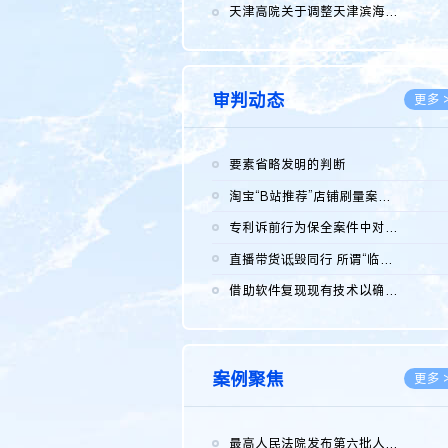
2026.0
天津高院关于调整天津滨海高新技术产业开发区华苑科技园一审普通...
2026.0
审判动态
更多 
要素省略发明的判断
2026.0
淘宝“B站推荐”店铺刷量案维持原判，两被告连带赔偿150万元
2026.0
专利诉前行为保全案件中对仿制药申请人曾作出三类声明的考量及违...
2026.0
直播带货诋毁同行 所谓“临场发挥”不免责
2026.0
借助软件复现现有技术以确认相关参数特征是否被公开
2026.0
案例聚焦
更多 
最高人民法院发布第六批人民法院种业知识产权司法保护典型案例 含...