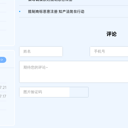
3.26
规制商标恶意注册 知产法院在行动
8.06
8.04
评论
8.04
8.03
>>
7.28
7.21
7.17
7.02
6.22