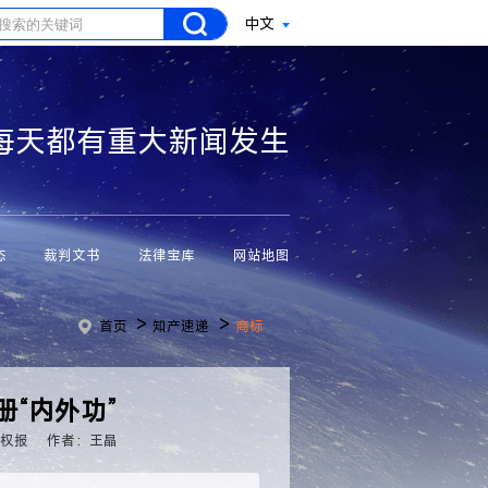
中文
每天都有重大新闻发生
态
裁判文书
法律宝库
网站地图
>
>
首页
知产速递
商标
“内外功”
产权报
作者：王晶