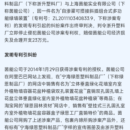
料制品厂（下称浙升塑料厂）与上海茵能实业有限公司（下
称茵能公司），因一件名为“自渗灌可搭接斜插组合式多功
能绿墙装置”（专利号：ZL201110340833.9，下称涉案专
利）的发明专利引起的纠纷案作出终审判决，判令浙升塑料
厂立即停止侵犯茵能公司涉案专利权，赔偿茵能公司经济损
失及合理开支23万元。
发明专利引纠纷
茵能公司于2014年1月29日获得涉案专利的授权。茵能公司
在阿里巴巴网站上发现，在“宁海绿恩塑料制品厂”（下称绿
恩制品厂）的网店中销售有名为“立体垂直绿化花墙室内室
外植物墙容器花盆种植袋双孔装置花盆”“直销双孔圆孔墙上
花盆立体垂直绿化室内室外植物墙花盆种植袋”等商品；在
淘宝网的“绿恩园林资材”网店中，销售有“壁挂式三孔圆孔室
内室外植物墙花盆容器盒子绿恩工厂直销特价”的商品。茵
能公司网购了上述涉案产品，包裹内除所购涉案产品外，还
有标有“宁海绿恩塑料制品厂”字样的宣传画册及由浙升塑料