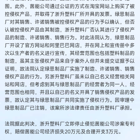
围。此外，茵能公司通过公证的方式在淘宝网站上购买了被
控侵权产品，并取得了浙升塑料厂所开具的发票。绿恩制品
厂对其销售、许诺销售被控侵权产品的行为予以确认，但否
认被控侵权产品由其制造，浙升塑料厂否认其进行了侵权产
品的制造、许诺销售、销售行为。对此法院认为，绿恩制品
厂开设了官方网站和阿里巴巴网店，并在网上和宣传册中多
次以生产者的名义进行宣传，其经营范围也包括塑料制品的
制造，虽其主张侵权产品来自于案外人但并未提交证据予以
证明，故法院认定绿恩制品厂实施了制造、许诺销售、销售
侵权产品的行为。另浙升塑料厂虽未以自己名义经营相关网
站和网店，但考虑到其与绿恩制品厂的经营者为同一人，经
营范围也相同，并且以自己的名义开具了销售侵权产品的发
票，故认定其与绿恩制品厂共同实施了侵权行为。因审理中
绿恩制品厂已注销，该案所涉法律责任由浙升塑料厂承担。
法院据此判决，浙升塑料厂立即停止侵犯茵能公司涉案专利
权，赔偿茵能公司经济损失20万元及合理开支3万元。