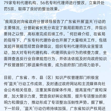
79家专利代理机构、56名专利代理师进行整改，立案并处
罚5宗，取得了良好的整治效果。
“我局及时向省政府分管领导报告了广东省开展‘蓝天’行动的
主要情况，分管副省长充分肯定了我局前期的工作，并指示
要持之以恒，高标准完成后续工作。” 何巨峰介绍，在省局
的指导下，广东专利代理协会也开展了大量相关工作，包括
发起开展规范经营自律倡议，组织专利代理师执业宣誓活
动，加大对专利代理机构、代理师执业行为的核查力度，全
面筛查违反行业自律规范行为，并依法依规及时向政府知识
产权管理部门移送案件线索，成为政府部门的得力助手。
目前，广东省、市、县（区）知识产权管理部门积极宣
传“蓝天”行动工作成效，及时通过政府网站和主流媒体向社
会公布相关信息，注重发挥自媒体作用，提高宣传广度和深
度，加大警示力度，营造良好舆论氛围，提升专项整治的影
响力和震慑力，推动形成了专项整治压倒性声势。据了解，
下一阶段，“蓝天”行动仍将持续加强，广东省知识产权局还