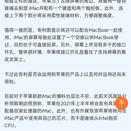
根据文件的描述，苹果为了去除屏幕的黑边，准备用一整块
玻璃去制造 iMac并配有一个键盘和两个触控板。此外，连
接上下两个部分将采用柔性玻璃材料，方便调整角度。
值得一提的是，专利图显示其还可以配合MacBook一起使
用，iMac的屏幕弯曲处设置了一个空隙以供MacBook穿
过，目的在于可直接投屏。另外，屏幕上并没有多于的接口
开孔，整体很纤薄，苹果将接口开孔放置在了支持屏幕的集
成支架上。
不过此专利是否会运用到苹果的产品上以及何时运用还尚未
得知。
目前对于苹果新款iMac的爆料也层出不穷，此前天风国际分
析师郭明錤预测称，苹果在2021年上半年将会发布其首款
配备自家处理器的iMac。此外，也有外媒预测苹果将转向在
iMac产品中使用其自己的芯片，而不是继续从Intel购买
CPU。