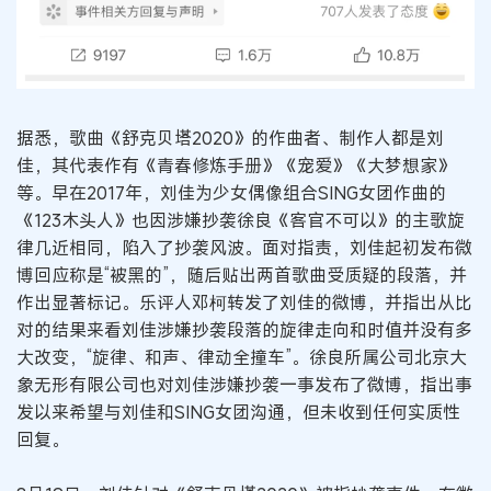
据悉，歌曲《舒克贝塔2020》的作曲者、制作人都是刘
佳，其代表作有《青春修炼手册》《宠爱》《大梦想家》
等。早在2017年，刘佳为少女偶像组合SING女团作曲的
《123木头人》也因涉嫌抄袭徐良《客官不可以》的主歌旋
律几近相同，陷入了抄袭风波。面对指责，刘佳起初发布微
博回应称是“被黑的”，随后贴出两首歌曲受质疑的段落，并
作出显著标记。乐评人邓柯转发了刘佳的微博，并指出从比
对的结果来看刘佳涉嫌抄袭段落的旋律走向和时值并没有多
大改变，“旋律、和声、律动全撞车”。徐良所属公司北京大
象无形有限公司也对刘佳涉嫌抄袭一事发布了微博，指出事
发以来希望与刘佳和SING女团沟通，但未收到任何实质性
回复。