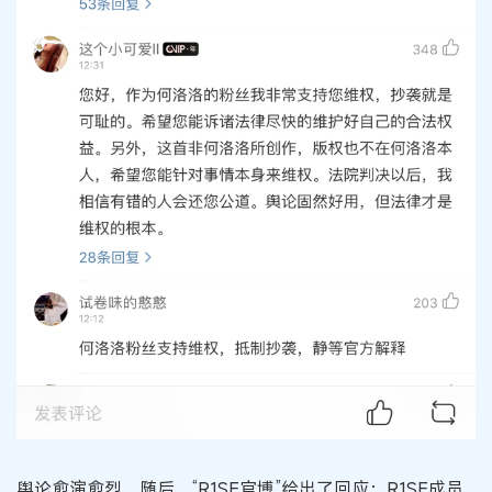
舆论愈演愈烈，随后，“R1SE官博”给出了回应：R1SE成员