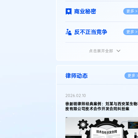
商业秘密
更多 >
反不正当竞争
更多 >
点击展开全部
植物新品种
更多 >
地理标志
更多 >
律师动态
更多 
集成电路布图设计
更多 >
2026.02.10
权律师徐新明接受《中国经营
徐新明律师经典案例：刘某与西安某生物
技术革新下知识产权保护面临新
技有限公司技术合作开发合同纠纷案
技术合同
策略
更多 >
传统文化
更多 >