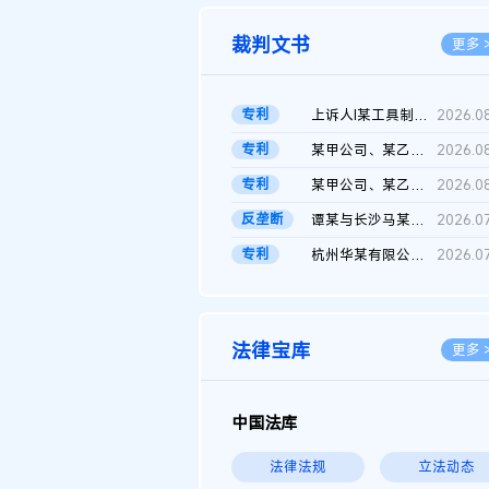
裁判文书
更多 
专利
上诉人I某工具制品有限公司与被上诉人程某及一审被告中华人民共和...
2026.0
专利
某甲公司、某乙公司、某丙公司申请诉前行为保全复议裁定书
2026.0
专利
某甲公司、某乙公司、官某与某丙公司专利申请权权属纠纷 二审判决...
2026.0
反垄断
谭某与长沙马某堆农产品股份有限公司滥用市场支配地位纠纷二审裁...
2026.0
专利
杭州华某有限公司与菲某有限公司侵害发明专利权纠纷
2026.0
法律宝库
更多 
中国法库
法律法规
立法动态