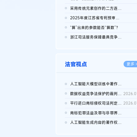
2026.0
采用传统元素创作的二方连续装饰图案作品的独创性及侵权对比认定
2026.0
2025年度江苏省专利预审典型案例
2026.0
“算”出来的参数能否“算数”？
2026.0
浙江司法服务保障最具竞争力营商环境建设典型案例（第二批）含侵...
2026.0
法官视点
更多 
人工智能大模型训练中著作权的合理使用
2026.0
数据权益竞争法保护的裁判路径构建
2026.0
平行进口商标侵权司法判定规则的困境与纾解
2026.0
商标犯罪法益及罪与非罪界限研究
2026.0
人工智能生成内容的著作权司法认定：演进逻辑、现实困境与规则建...
2026.0