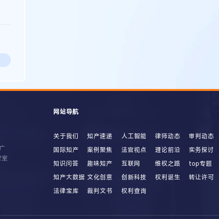
网站导航
关于我们
知产速递
人工智能
律师动态
审判动态
广
国际知产
案例聚焦
法官视点
理论前沿
实务探讨
2室
知识问答
趣味知产
互联网
维权之路
top专题
知产大数据
文化创意
创新科技
权利诞生
转让许可
法律宝库
裁判文书
权利查询