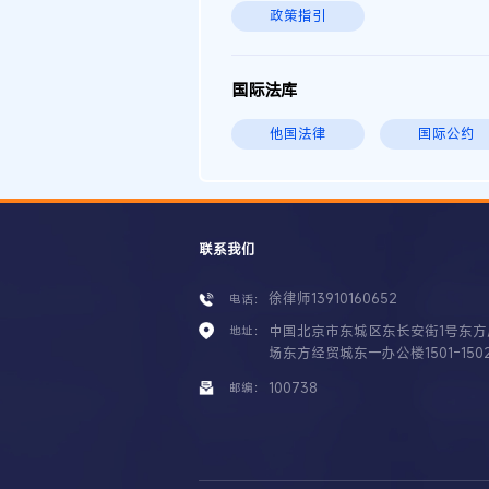
政策指引
国际法库
他国法律
国际公约
联系我们
徐律师13910160652
电话：
中国北京市东城区东长安街1号东方
地址：
场东方经贸城东一办公楼1501-150
100738
邮编：