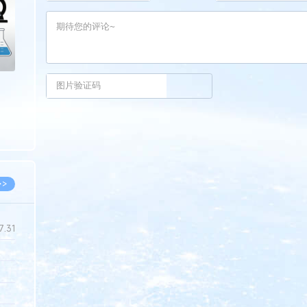
>>
7.31
5.14
5.08