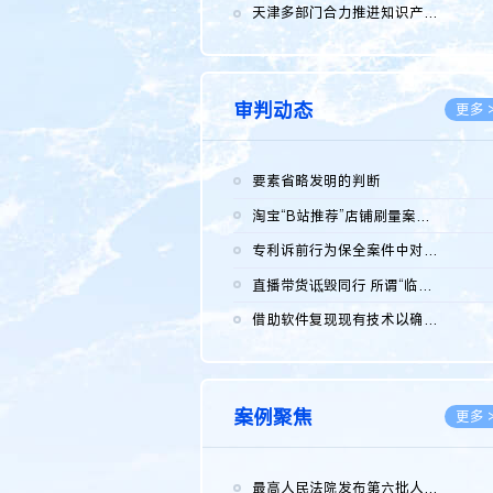
2026.0
天津多部门合力推进知识产权保护工作
2026.0
审判动态
更多 
要素省略发明的判断
2026.0
淘宝“B站推荐”店铺刷量案维持原判，两被告连带赔偿150万元
2026.0
专利诉前行为保全案件中对仿制药申请人曾作出三类声明的考量及违...
2026.0
直播带货诋毁同行 所谓“临场发挥”不免责
2026.0
借助软件复现现有技术以确认相关参数特征是否被公开
2026.0
案例聚焦
更多 
最高人民法院发布第六批人民法院种业知识产权司法保护典型案例 含...