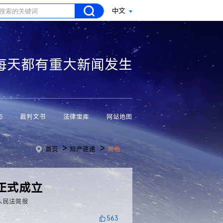
中文
每天都有重大新闻发生
态
裁判文书
法律宝库
网站地图
>
>
首页
知产速递
其他
正式成立
人民法院报
563