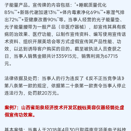
子能量产品。宣传牌的内容包括：“+睡眠质量优化
85%”“+新陈代谢加速13%”“+体内毒素净化69%”“+寒湿气排
出72%”“+亚健康改善90%”等。当事人经营的光子能量垫、
光子能量腰带为一般产品（非医疗器械），却宣传其具有疾
病防治效果、医疗功能，以制作宣传资料、编写使用宣传话
术资料、组织开展美培会等方式虚假宣传其产品性能、功
效，以达到诱导客户购买的目的。截至被执法人员查获之
日，当事人销售金额共计335915元，销售利润为67715
元。
法律依据及处罚：当事人的行为违反了《反不正当竞争法》
第八条第一款的规定，依据第二十条第一款责令当事人停止
违法行为，处罚款20万元。
案例7：山西省阳泉经济技术开发区靓钰美容仪器经销处虚
假宣传功效案。
基本案情：当事人于2018年4月30日取得南京项美电子科技