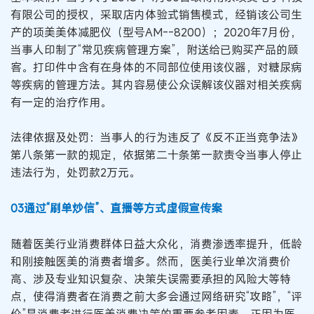
有限公司的授权，采取店内体验式销售模式，经销该公司生
产的项美美体减肥仪（型号AM--8200）；2020年7月份，
当事人印制了“常见疾病管理方案”，附送给已购买产品的顾
客。打印件中含有在身体的不同部位使用该仪器，对糖尿病
等疾病的管理方法。其内容易使公众误解该仪器对相关疾病
有一定的治疗作用。
法律依据及处罚：当事人的行为违反了《反不正当竞争法》
第八条第一款的规定，依据第二十条第一款责令当事人停止
违法行为，处罚款2万元。
03通过“刷单炒信”、直播等方式虚假宣传案
随着医美行业消费群体日益大众化，消费渗透率提升，低龄
和刚接触医美的消费者增多。然而，医美行业单次消费价
高、涉及专业知识复杂、决策失误需要承担的风险大等特
点，使得消费者在消费之前大多会通过网络研究“攻略”，“评
价”是消费者进行医美消费决策的重要参考因素。正因为医