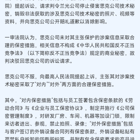
院）提起诉讼，请求判令兰光公司停止侵害思克公司技术秘
密，销毁非法获取的涉及思克公司技术秘密的照片、视频等
资料，并向思克公司公开赔礼道歉以消除影响。
一审法院认为，思克公司未对其主张保护的涉案信息采取合
理的保密措施，相关信息不构成《中华人民共和国反不正当
竞争法》（以下简称反不正当竞争法）规定的商业秘密，故
判决驳回思克公司的诉讼请求。
思克公司不服，向最高人民法院提起上诉，主张其对涉案技
术秘密采取了“对内”“对外”两方面的合理保密措施。
其中，“对内保密措施”包括与员工签署包含保密条款的《劳
动合同》与《企业与员工保密协议》，制定并施行《公司保
密管理制度》，对研发厂房、车间、机器等加设门锁，限制
来访者进出、参观，禁止拍照、录像；“对外保密措施”包括
与客户签订的外销设备合同列有保密条款，外销设备粘贴有
严禁私自拆卸的防撕毁标签，并附有包含保密要求的产品说