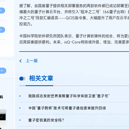
据了解，由国盾量子提供相关部署服务的两款软件都已成功部署至
>
模最大的量子计算云平台，并将引入“祖冲之二号”（66量子比特
冲之二号”同款汇编语言——QCIS指令集，大幅提升了用户在云平
控能力。
>
中国科学院软件研究所团队表示，量子计算软硬件的结合，将为更
应用探索提供便利。未来，isQ-Core将持续升级，增加、完善
>
上一篇
>
>>
相关文章
>
我国成功发射世界首颗量子科学实验卫星“墨子号”
科
>
中国“量子鹊桥”技术可将量子通信速率提升四倍
量子密钥真的安全吗？
>