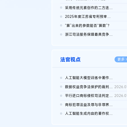
2026.0
采用传统元素创作的二方连续装饰图案作品的独创性及侵权对比认定
2026.0
2025年度江苏省专利预审典型案例
2026.0
“算”出来的参数能否“算数”？
2026.0
浙江司法服务保障最具竞争力营商环境建设典型案例（第二批）含侵...
2026.0
法官视点
更多 
人工智能大模型训练中著作权的合理使用
2026.0
数据权益竞争法保护的裁判路径构建
2026.0
平行进口商标侵权司法判定规则的困境与纾解
2026.0
商标犯罪法益及罪与非罪界限研究
2026.0
人工智能生成内容的著作权司法认定：演进逻辑、现实困境与规则建...
2026.0