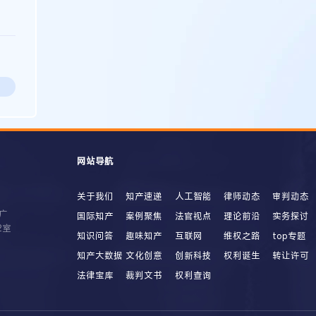
网站导航
关于我们
知产速递
人工智能
律师动态
审判动态
广
国际知产
案例聚焦
法官视点
理论前沿
实务探讨
2室
知识问答
趣味知产
互联网
维权之路
top专题
知产大数据
文化创意
创新科技
权利诞生
转让许可
法律宝库
裁判文书
权利查询