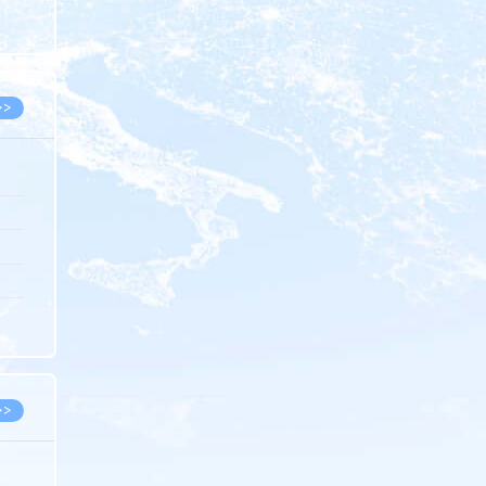
8.07
8.07
>>
8.06
8.05
8.05
8.04
8.04
>>