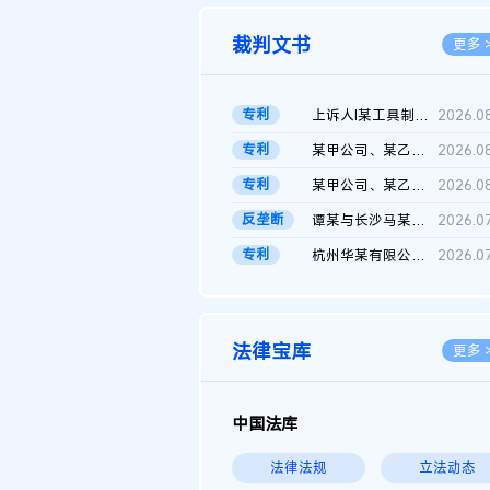
裁判文书
更多 
专利
上诉人I某工具制品有限公司与被上诉人程某及一审被告中华人民共和...
2026.0
专利
某甲公司、某乙公司、某丙公司申请诉前行为保全复议裁定书
2026.0
专利
某甲公司、某乙公司、官某与某丙公司专利申请权权属纠纷 二审判决...
2026.0
反垄断
谭某与长沙马某堆农产品股份有限公司滥用市场支配地位纠纷二审裁...
2026.0
专利
杭州华某有限公司与菲某有限公司侵害发明专利权纠纷
2026.0
法律宝库
更多 
中国法库
法律法规
立法动态