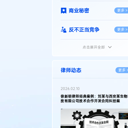
商业秘密
更多 >
反不正当竞争
更多 >
点击展开全部
植物新品种
更多 >
地理标志
更多 >
律师动态
更多 
集成电路布图设计
更多 >
2026.02.10
权律师徐新明接受《中国经营
徐新明律师经典案例：刘某与西安某生物
技术革新下知识产权保护面临新
技有限公司技术合作开发合同纠纷案
技术合同
策略
更多 >
传统文化
更多 >