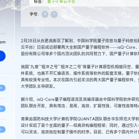
标签：
量子计算云平台
+
-
字号:
2月28日从合肥高新区了解到，中国科学院量子信息与量子科技
com
云平台）日前成功部署两大全新国产量子编程软件——isQ-Core、
股份有限公司等多个国内顶尖团队的共同努力下，国产量子计算软
我国“九章”“祖冲之号”“祖冲之二号”等量子计算原型机相继问世
件系统，也离不开汇编语言、操作系统等软件的配套支撑。量子软
具有较强专业性。本次在国内引起关注的两大国产量子编程软件，
大学团队主导研发。
>
据介绍，isQ-Core量子编程语言及其编译器由中国科学院软件
团队联合开发，具有简洁、易用、高效、扩展性强、可靠性高等特
>
青果由国防科技大学计算机学院QUANTA团队联合华东师范大学
设计实现了首个全面的量子—经典异构编程框架；同时，通过引入
>
可以灵活、高效地控制量子操作的时序。目前，已有多个国内外计