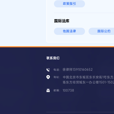
政策指引
国际法库
他国法律
国际公约
联系我们
徐律师13910160652
电话：
中国北京市东城区东长安街1号东方
地址：
场东方经贸城东一办公楼1501-150
100738
邮编：