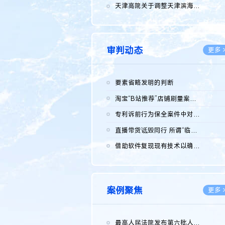
2026.0
天津高院关于调整天津滨海高新技术产业开发区华苑科技园一审普通...
2026.0
审判动态
更多 
要素省略发明的判断
2026.0
淘宝“B站推荐”店铺刷量案维持原判，两被告连带赔偿150万元
2026.0
专利诉前行为保全案件中对仿制药申请人曾作出三类声明的考量及违...
2026.0
直播带货诋毁同行 所谓“临场发挥”不免责
2026.0
借助软件复现现有技术以确认相关参数特征是否被公开
2026.0
案例聚焦
更多 
最高人民法院发布第六批人民法院种业知识产权司法保护典型案例 含...