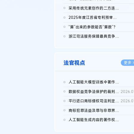
2026.0
采用传统元素创作的二方连续装饰图案作品的独创性及侵权对比认定
2026.0
2025年度江苏省专利预审典型案例
2026.0
“算”出来的参数能否“算数”？
2026.0
浙江司法服务保障最具竞争力营商环境建设典型案例（第二批）含侵...
2026.0
法官视点
更多 
人工智能大模型训练中著作权的合理使用
2026.0
数据权益竞争法保护的裁判路径构建
2026.0
平行进口商标侵权司法判定规则的困境与纾解
2026.0
商标犯罪法益及罪与非罪界限研究
2026.0
人工智能生成内容的著作权司法认定：演进逻辑、现实困境与规则建...
2026.0