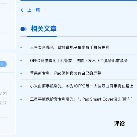
3.26
上一篇
8.06
相关文章
8.04
8.04
8.03
三星专利曝光：欲打造电子墨水屏手机保护套
OPPO截流腾讯手机管家，法院下发不正当竞争诉前禁令
>>
苹果新专利：iPad保护套也有自己的屏幕
小米曲屏手机曝光，华为/OPPO等一大波双曲屏手机在路上
7.28
7.21
三星平板保护套专利曝光：与iPad Smart Cover设计“撞车”
7.17
7.02
评论
6.22