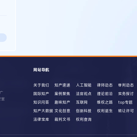
网站导航
关于我们
知产速递
人工智能
律师动态
审判动态
广
国际知产
案例聚焦
法官视点
理论前沿
实务探讨
2室
知识问答
趣味知产
互联网
维权之路
top专题
知产大数据
文化创意
创新科技
权利诞生
转让许可
法律宝库
裁判文书
权利查询