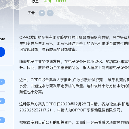
标签：
发明
OPPO
+
-
字号:
OPPO发明的配备有水凝胶材料的手机散热保护套方案，其中搭
com
生相变并产生水蒸气，水蒸气通过腔壁上的通气孔传递至散热件的
可实现散热，具有较高的散热效率。
随着电子工业的快速发展，在电子设备日趋小型化、多功能化和高
升。因此，散热成为至关重要的问题，很大程度上制约着电子设备
近日，OPPO联合武汉大学推出了“冰肤散热保护壳”，该手机壳内部布
>
水分，并通过水分蒸发带走手机的热量。这种设计十分方便水分的
颜值也十分高。
>
这种散热方案为OPPO在2020年12月28日申请，名为“散热件
202023232117.2），申请人为OPPO广东移动通信有限公司。
>
根据该专利目前公开的相关资料，让我们一起来看看这项散热方案