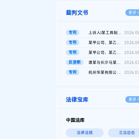
裁判文书
更多 
专利
上诉人I某工具制品有限公司与被上诉人程某及一审被告中华人民共和...
2026.0
专利
某甲公司、某乙公司、某丙公司申请诉前行为保全复议裁定书
2026.0
专利
某甲公司、某乙公司、官某与某丙公司专利申请权权属纠纷 二审判决...
2026.0
反垄断
谭某与长沙马某堆农产品股份有限公司滥用市场支配地位纠纷二审裁...
2026.0
专利
杭州华某有限公司与菲某有限公司侵害发明专利权纠纷
2026.0
法律宝库
更多 
中国法库
法律法规
立法动态