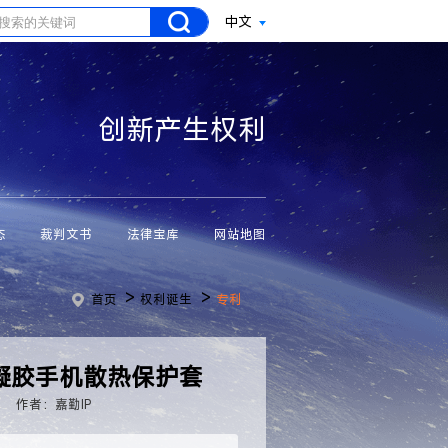
中文
创新产生权利
态
裁判文书
法律宝库
网站地图
>
>
首页
权利诞生
专利
水凝胶手机散热保护套
作者：嘉勤IP