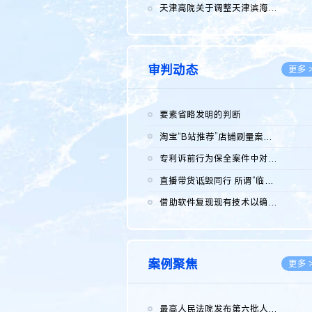
2026.0
天津高院关于调整天津滨海高新技术产业开发区华苑科技园一审普通...
2026.0
审判动态
更多 
要素省略发明的判断
2026.0
淘宝“B站推荐”店铺刷量案维持原判，两被告连带赔偿150万元
2026.0
专利诉前行为保全案件中对仿制药申请人曾作出三类声明的考量及违...
2026.0
直播带货诋毁同行 所谓“临场发挥”不免责
2026.0
借助软件复现现有技术以确认相关参数特征是否被公开
2026.0
案例聚焦
更多 
最高人民法院发布第六批人民法院种业知识产权司法保护典型案例 含...