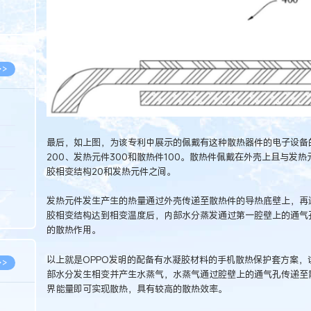
8.07
8.07
>>
8.06
最后，如上图，为该专利中展示的佩戴有这种散热器件的电子设备
200、发热元件300和散热件100。散热件佩戴在外壳上且与发
8.05
胶相变结构20和发热元件之间。
8.05
发热元件发生产生的热量通过外壳传递至散热件的导热底壁上，再
8.04
胶相变结构达到相变温度后，内部水分蒸发通过第一腔壁上的通气
8.04
的散热作用。
以上就是OPPO发明的配备有水凝胶材料的手机散热保护套方案
>>
部水分发生相变并产生水蒸气，水蒸气通过腔壁上的通气孔传递至
界能量即可实现散热，具有较高的散热效率。