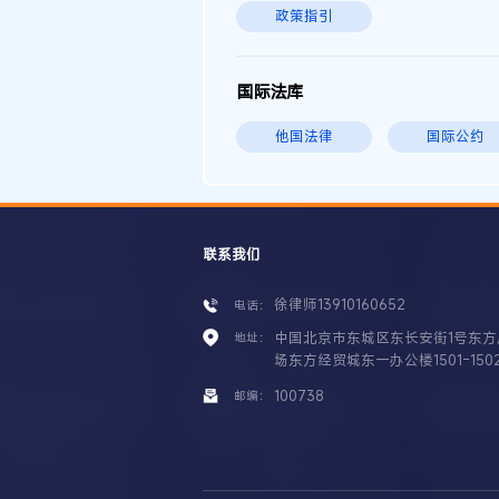
政策指引
国际法库
他国法律
国际公约
联系我们
徐律师13910160652
电话：
中国北京市东城区东长安街1号东方
地址：
场东方经贸城东一办公楼1501-150
100738
邮编：