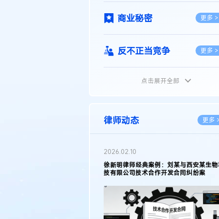
商业秘密
更多 >
反不正当竞争
更多 >
点击展开全部
植物新品种
更多 >
地理标志
更多 >
律师动态
更多 
集成电路布图设计
更多 >
05.11
2026.03.09
明律师接受《天津日报》采访：解读
著名知识产权律师徐新明接受《
25年度天津市专利行政保护案例
报》采访：技术革新下知识产权
技术合同
挑战与应对策略
更多 >
传统文化
更多 >