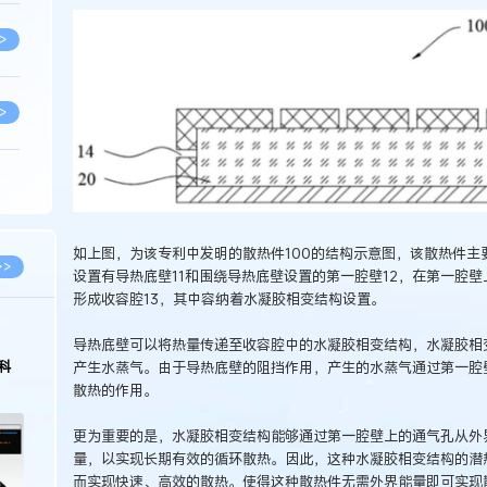
>
>
>
如上图，为该专利中发明的散热件100的结构示意图，该散热件主
>
>>
设置有导热底壁11和围绕导热底壁设置的第一腔壁12，在第一腔壁
形成收容腔13，其中容纳着水凝胶相变结构设置。
>
2026.02.10
导热底壁可以将热量传递至收容腔中的水凝胶相变结构，水凝胶相
中国经营
徐新明律师经典案例：刘某与西安某生物科
产生水蒸气。由于导热底壁的阻挡作用，产生的水蒸气通过第一腔
保护面临新
技有限公司技术合作开发合同纠纷案
散热的作用。
>
更为重要的是，水凝胶相变结构能够通过第一腔壁上的通气孔从外
量，以实现长期有效的循环散热。因此，这种水凝胶相变结构的潜
>
而实现快速、高效的散热。使得这种散热件无需外界能量即可实现