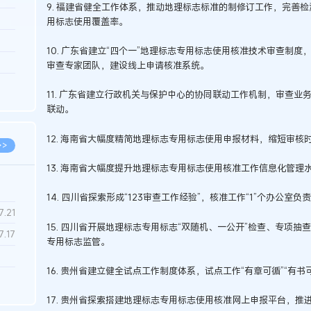
9. 福建省健全工作体系，推动地理标志标准的制修订工作，完善
3.26
用标志使用覆盖率。
8.06
10. 广东省建立“四个一”地理标志专用标志使用核准技术审查制
8.04
审查专家团队，建设线上申请核准系统。
8.04
11. 广东省建立行政机关与保护中心的协同联动工作机制，审查
8.03
联动。
12. 海南省大幅度精简地理标志专用标志使用申报材料，缩短审核
>>
13. 海南省大幅度提升地理标志专用标志使用核准工作信息化管理
14. 四川省探索形成“123审查工作经验”，核准工作“1”个办公室负
7.28
7.21
15. 四川省开展地理标志专用标志“双随机、一公开”检查、专项
7.17
专用标志监管。
16. 贵州省建立健全试点工作制度体系，试点工作“有章可循”“有书可
7.02
6.22
17. 贵州省探索搭建地理标志专用标志使用核准网上申报平台，推