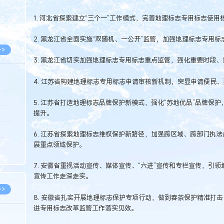
8.07
1. 河北省探索建立“三个一”工作模式，完善地理标志专用标志使
8.07
2. 黑龙江省全面实施“双随机、一公开”监管，加强地理标志专用
>>
3. 黑龙江省切实加强地理标志专用标志重点监管，强化重要时段
4. 江苏省构建地理标志专用标志申请审核新机制，突显申请便民
8.06
5. 江苏省打造地理标志品牌保护新模式，强化“苏地优品”品牌保
提升。
8.05
8.05
6. 江苏省探索地理标志维权保护新路径，加强跨区域、跨部门执
展重点领域保护。
8.04
8.04
7. 安徽省重视活动宣传、媒体宣传、“六进”宣传和专栏宣传，引
宣传工作走深走实。
>>
8. 安徽省扎实开展地理标志保护专项行动，做到春茶保护精准打
进专用标志改革监管工作落实见效。