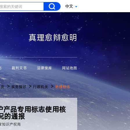
中文
真理愈辩愈明
态
裁判文书
法律宝库
网站地图
>
>
>
首页
实务探讨
行政机关
地理标志
保护产品专用标志使用核
况的通报
家知识产权局