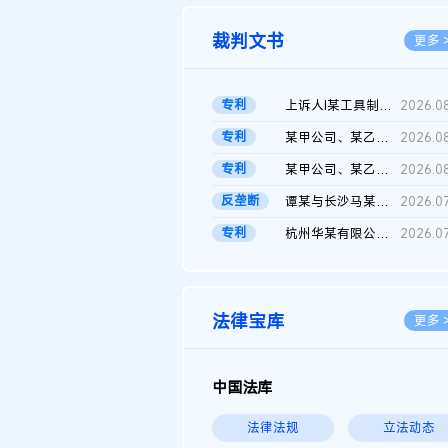
裁判文书
更多 
专利
上诉人I某工具制品有限公司与被上诉人程某及一审被告中华人民共和...
2026.0
专利
某甲公司、某乙公司、某丙公司申请诉前行为保全复议裁定书
2026.0
专利
某甲公司、某乙公司、官某与某丙公司专利申请权权属纠纷 二审判决...
2026.0
反垄断
谭某与长沙马某堆农产品股份有限公司滥用市场支配地位纠纷二审裁...
2026.0
专利
杭州华某有限公司与菲某有限公司侵害发明专利权纠纷
2026.0
法律宝库
更多 
中国法库
法律法规
立法动态