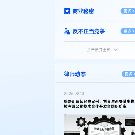
商业秘密
更多 >
反不正当竞争
更多 >
点击展开全部
植物新品种
更多 >
地理标志
更多 >
律师动态
更多 
集成电路布图设计
更多 >
2026.02.10
权律师徐新明接受《中国经营
徐新明律师经典案例：刘某与西安某生物
技术革新下知识产权保护面临新
技有限公司技术合作开发合同纠纷案
技术合同
策略
更多 >
传统文化
更多 >