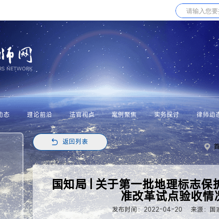
动态
理论前沿
法官视点
案例聚焦
实务探讨
律师动
返回列表
国知局 | 关于第一批地理标志
准改革试点验收情
发布时间：2022-04-20
来源：国