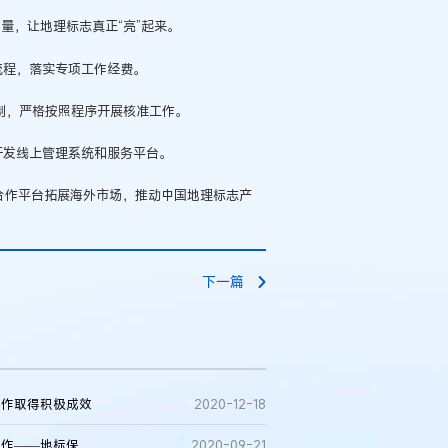
质量，让地理标志真正“亮”起来。
流程，落实专项工作经费。
机制，严格按照程序开展核准工作。
开发线上管理系统和服务平台。
流合作平台拓展海外市场，推动中国地理标志产
下一篇
工作取得积极成效
2020-12-18
贵州持续推进地理标志保护产品专用标志使用核准改革试点工作——地标保护向“黔”看 特色经济促发展
2020-09-21