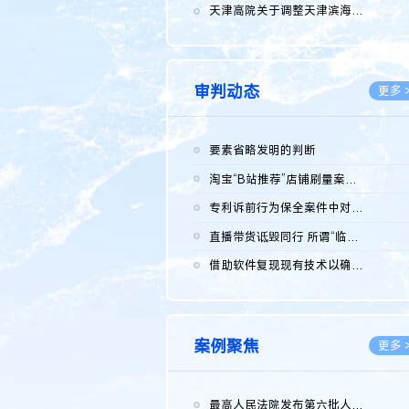
2026.0
天津高院关于调整天津滨海高新技术产业开发区华苑科技园一审普通...
2026.0
审判动态
更多 
要素省略发明的判断
2026.0
淘宝“B站推荐”店铺刷量案维持原判，两被告连带赔偿150万元
2026.0
专利诉前行为保全案件中对仿制药申请人曾作出三类声明的考量及违...
2026.0
直播带货诋毁同行 所谓“临场发挥”不免责
2026.0
借助软件复现现有技术以确认相关参数特征是否被公开
2026.0
案例聚焦
更多 
最高人民法院发布第六批人民法院种业知识产权司法保护典型案例 含...