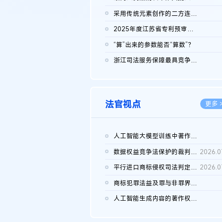
2026.0
采用传统元素创作的二方连续装饰图案作品的独创性及侵权对比认定
2026.0
2025年度江苏省专利预审典型案例
2026.0
“算”出来的参数能否“算数”？
2026.0
浙江司法服务保障最具竞争力营商环境建设典型案例（第二批）含侵...
2026.0
法官视点
更多 
人工智能大模型训练中著作权的合理使用
2026.0
数据权益竞争法保护的裁判路径构建
2026.0
平行进口商标侵权司法判定规则的困境与纾解
2026.0
商标犯罪法益及罪与非罪界限研究
2026.0
人工智能生成内容的著作权司法认定：演进逻辑、现实困境与规则建...
2026.0