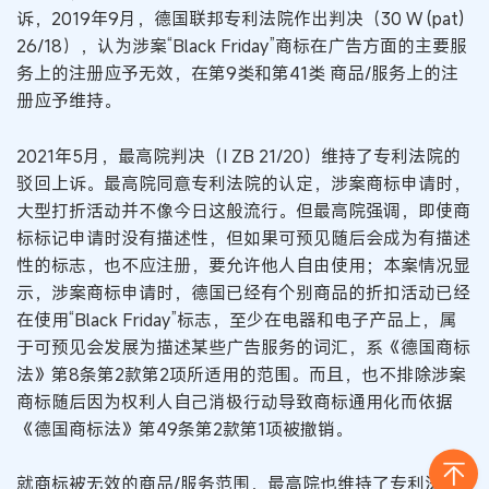
诉，2019年9月，德国联邦专利法院作出判决（30 W (pat)
26/18），认为涉案“Black Friday”商标在广告方面的主要服
务上的注册应予无效，在第9类和第41类 商品/服务上的注
册应予维持。
2021年5月，最高院判决（I ZB 21/20）维持了专利法院的
驳回上诉。最高院同意专利法院的认定，涉案商标申请时，
大型打折活动并不像今日这般流行。但最高院强调，即使商
标标记申请时没有描述性，但如果可预见随后会成为有描述
性的标志，也不应注册，要允许他人自由使用；本案情况显
示，涉案商标申请时，德国已经有个别商品的折扣活动已经
在使用“Black Friday”标志，至少在电器和电子产品上，属
于可预见会发展为描述某些广告服务的词汇，系《德国商标
法》第8条第2款第2项所适用的范围。而且，也不排除涉案
商标随后因为权利人自己消极行动导致商标通用化而依据
《德国商标法》第49条第2款第1项被撤销。
就商标被无效的商品/服务范围，最高院也维持了专利法院