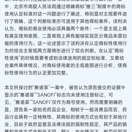
中，北京市高级人民法院通过明确商标“撤三”制度中的商标
使用认定标准对这一问题进行了阐述，特别是对主观要件进
行了明确，这个判断标准亦可适用于其他商标案件。该判决
认为，商标的商业使用必须具备两个条件：一个是主观上具
有真实使用意图，二是客观上具有能够实现区分商品来源功
能的使用行为。这一论述显示了该判决在认定商标性使用行
为时结合主客观两方面情形进行了综合判断。在认定“商标
性使用”的时候既要考虑到法律适用的规定和标准，又要结
合案件具体情况，对商标使用者的主观意图进行分析，使商
标性使用行为的认定更加完整。
本文所探讨的“赛诺菲”一案中，被告认为原告提交的证据中
显示的“赛诺菲”“SANOFI”标志均未使用注册标记，可
见，“赛诺菲”“SANOFI”仅作为商号使用。然而需要明确的
是，原告系一家知名药品企业，相较于一般消费品而言，药
品行业具有一定特殊性，其商标的使用方式也有别于其他行
业，且由于政府监管及法律法规的强制性规定，其产品的销
售和宣传方式亦有所不同。那么，在此情况下，能否仅因没