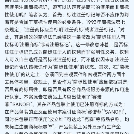
有使用注册商标标记，即可以认定其是商号的使用而非商标
性使用呢？笔者认为，首先，标注注册标记与否不应作为判
断其是否属于商标性使用的必要条件。1993年商标法第七
条规定，“注册商标应当标明‘注册商标’或者注册标记。”对
此，其后修改的商标法已经将这一条修改为“商标注册人有
权标明‘注册商标’或者注册标记”。这一修改意味着，是否标
注注册标记已成为商标注册人的权利而非强制性义务。权利
人可以自主选择是否标注注册标记，而不能仅因未加注注册
标记而否认该标识作为“商标性使用”的状态。其次，在“商标
性使用”的认定上，必须回到主观要件和客观要件两方面中
去具体考量。客观上，是否作为“商标性使用”应当依据其是
否具有商标属性，即是否具有区分商品或服务来源的作用进
行认定。本案原告在药品上均突出使用了“赛诺
菲”“SANOFI”，其在产品包装上使用已注册商标的方式为：
在产品包装的正反面使用本案引证商标“赛诺菲”“SANOFI”，
同时在包装正面使用“波立维”“可达龙”“克赛”等药品名称，均
未标注注册商标标志“®”，产品包装上另外显示有生产企