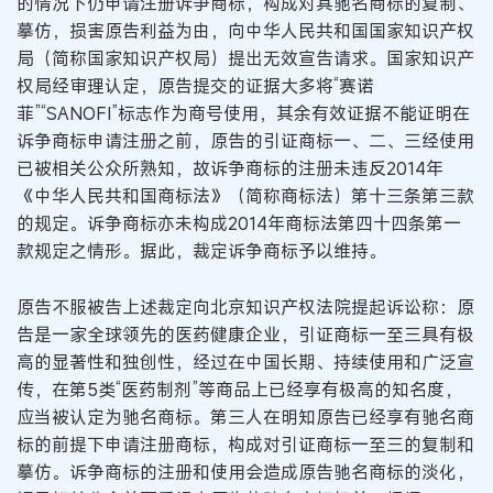
的情况下仍申请注册诉争商标，构成对其驰名商标的复制、
摹仿，损害原告利益为由，向中华人民共和国国家知识产权
局（简称国家知识产权局）提出无效宣告请求。国家知识产
权局经审理认定，原告提交的证据大多将“赛诺
菲”“SANOFI”标志作为商号使用，其余有效证据不能证明在
诉争商标申请注册之前，原告的引证商标一、二、三经使用
已被相关公众所熟知，故诉争商标的注册未违反2014年
《中华人民共和国商标法》（简称商标法）第十三条第三款
的规定。诉争商标亦未构成2014年商标法第四十四条第一
款规定之情形。据此，裁定诉争商标予以维持。
原告不服被告上述裁定向北京知识产权法院提起诉讼称：原
告是一家全球领先的医药健康企业，引证商标一至三具有极
高的显著性和独创性，经过在中国长期、持续使用和广泛宣
传，在第5类“医药制剂”等商品上已经享有极高的知名度，
应当被认定为驰名商标。第三人在明知原告已经享有驰名商
标的前提下申请注册商标，构成对引证商标一至三的复制和
摹仿。诉争商标的注册和使用会造成原告驰名商标的淡化，