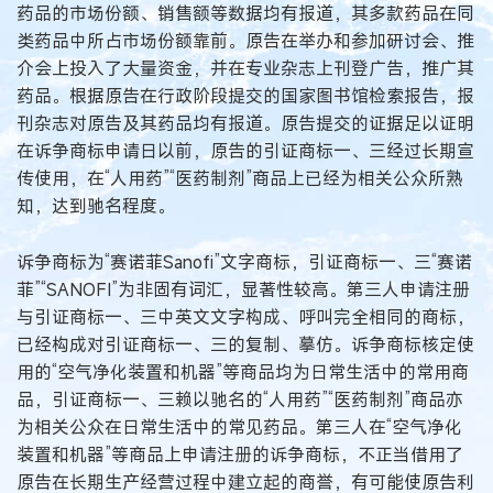
药品的市场份额、销售额等数据均有报道，其多款药品在同
类药品中所占市场份额靠前。原告在举办和参加研讨会、推
介会上投入了大量资金，并在专业杂志上刊登广告，推广其
药品。根据原告在行政阶段提交的国家图书馆检索报告，报
刊杂志对原告及其药品均有报道。原告提交的证据足以证明
在诉争商标申请日以前，原告的引证商标一、三经过长期宣
传使用，在“人用药”“医药制剂”商品上已经为相关公众所熟
知，达到驰名程度。
诉争商标为“赛诺菲Sanofi”文字商标，引证商标一、三“赛诺
菲”“SANOFI”为非固有词汇，显著性较高。第三人申请注册
与引证商标一、三中英文文字构成、呼叫完全相同的商标，
已经构成对引证商标一、三的复制、摹仿。诉争商标核定使
用的“空气净化装置和机器”等商品均为日常生活中的常用商
品，引证商标一、三赖以驰名的“人用药”“医药制剂”商品亦
为相关公众在日常生活中的常见药品。第三人在“空气净化
装置和机器”等商品上申请注册的诉争商标，不正当借用了
原告在长期生产经营过程中建立起的商誉，有可能使原告利