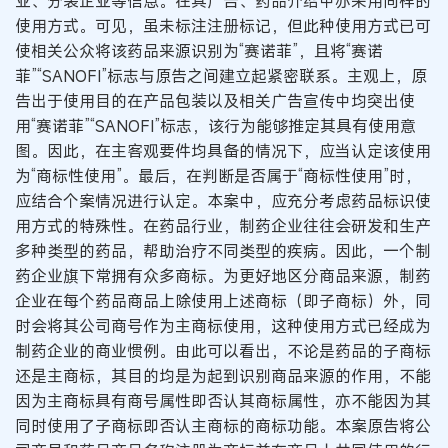
业、分装企业等信息。在其广告、药品介绍中亦采用同样的
使用方式。可见，虽未标注注册标记，但此种使用方式已可
使相关公众将该药品来源识别为“赛诺菲”，且将“赛诺
菲”“SANOFI”标志与原告之间建立起紧密联系。主观上，原
告出于使用目的在产品包装以及相关广告宣传中均突出使
用“赛诺菲”“SANOFI”标志，该行为能够推定其具有使用意
图。因此，在主客观要件均具备的情况下，应当认定该使用
为“商标性使用”。最后，在判断是否属于“商标性使用”时，
应结合个案情况进行认定。本案中，应充分考虑药品标识使
用方式的特殊性。在药品行业，制药企业往往会研发和生产
多种类型的药品，帮助治疗不同类型的疾病。因此，一个制
药企业旗下常拥有众多商标。为更好地区分商品来源，制药
企业在每个药品商品上除使用上述商标（即子商标）外，同
时会将其公司商号作为主商标使用，这种使用方式已经成为
制药企业的商业惯例。由此可以看出，不论是药品的子商标
还是主商标，其目的均是为起到识别商品来源的作用，不能
因为主商标具有商号属性即否认其商标属性，亦不能因为其
同时使用了子商标即否认主商标的商标功能。本案原告将公