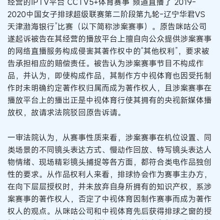
经营的IPTV平台“CCTV5+体育赛事”频道直播了“2019-
2020中国女子排球超级联赛第二阶段第九轮-辽宁华君VS
天津渤海银行”比赛（以下简称涉案赛事）。原告咪咕公司
遂起诉被告在其经营的播放平台上擅自向公众提供涉案赛事
的网络直播服务构成侵害其著作权中的“其他权利”，要求被
告承担相应的赔偿责任。被告认为涉案赛事节目不构成作
品，并认为，即使构成作品，其制作方中视体育也因受托制
作时未明确约定著作权归属而成为著作权人，且涉案赛事在
播放平台上的播出正是中视体育行使其拥有的央视新媒体播
放权，故请求法院驳回原告诉请。
一审法院认为，从赛事性质来看，涉案赛事在机位设置、同
类场景的不同镜头表达方式、慢动作回放、特写镜头表达人
物情绪、现场精彩镜头捕捉等各方面，都符合类电作品独创
性的要求。从作品权利人来看，排球协会作为赛事主办方，
在向下层层授权时，并未放弃自身所拥有的知识产权，系涉
案赛事的著作权人，否定了中视体育因制作赛事而成为著作
权人的观点。从咪咕公司和中视体育先后获得排球之窗的授