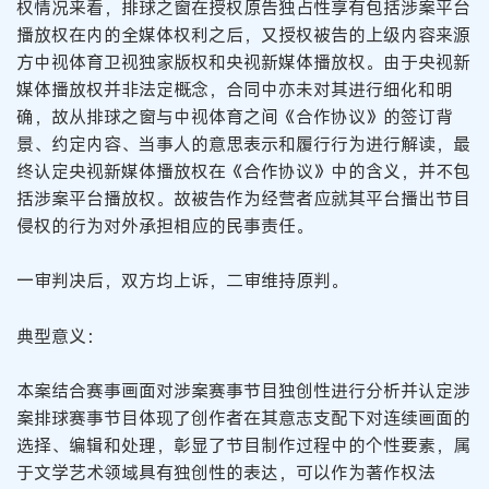
权情况来看，排球之窗在授权原告独占性享有包括涉案平台
播放权在内的全媒体权利之后，又授权被告的上级内容来源
方中视体育卫视独家版权和央视新媒体播放权。由于央视新
媒体播放权并非法定概念，合同中亦未对其进行细化和明
确，故从排球之窗与中视体育之间《合作协议》的签订背
景、约定内容、当事人的意思表示和履行行为进行解读，最
终认定央视新媒体播放权在《合作协议》中的含义，并不包
括涉案平台播放权。故被告作为经营者应就其平台播出节目
侵权的行为对外承担相应的民事责任。
一审判决后，双方均上诉，二审维持原判。
典型意义：
本案结合赛事画面对涉案赛事节目独创性进行分析并认定涉
案排球赛事节目体现了创作者在其意志支配下对连续画面的
选择、编辑和处理，彰显了节目制作过程中的个性要素，属
于文学艺术领域具有独创性的表达，可以作为著作权法