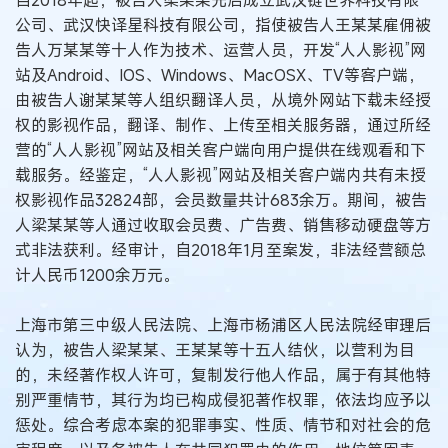
公司、武汉快译星科技有限公司，指使被告人王某某雇佣被
告人万某某等十人作为技术、运营人员，开发“人人影视”网
站及Android、IOS、Windows、MacOSX、TV等客户端，
由被告人谢某某等人组织翻译人员，从境外网站下载未经授
权的影视作品，翻译、制作、上传至相关服务器，通过所经
营的“人人影视”网站及相关客户端向用户提供在线观看和下
载服务。经鉴定，“人人影视”网站及相关客户端内共有未授
权影视作品32824部，会员数量共计683余万。期间，被告
人梁某某等人通过收取会员费、广告费、销售移动硬盘等方
式非法获利。经审计，自2018年1月至案发，非法经营额总
计人民币1200余万元。
上海市第三中级人民法院、上海市杨浦区人民法院经审理后
认为，被告人梁某某、王某某等十五人结伙，以营利为目
的，未经著作权人许可，复制发行他人作品，属于有其他特
别严重情节，其行为均已构成侵犯著作权罪，依法均应予以
惩处。综合考虑本案的犯罪事实、性质、情节和对社会的危