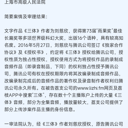
上海市高级人民法院
简要案情及审理结果：
文字作品《三体》作者为刘慈欣，获得第73届“雨果奖”最佳
长篇奖等多项世界级科幻大奖，出版16个语种，具有较高知
名度。2016年5月27日，刘慈欣与腾讯公司签订《独家合作
协议》及《授权书》，约定将《三体》授权给腾讯公司，授
权性质为独占性授权，授权使用方式为将授权作品的录制成
音频作品（即录音制品，下同）的权利独占性授予腾讯公
司，腾讯公司有权在授权期限内将其改编录制成音频作品，
改编录制完成后的音频作品的著作权及录音制作者权利归腾
讯公司永久所有。在被告荔支公司的www.lizhi.fm网页及荔
枝APP中搜索“三体”，存在数十个主播账户上传的大量《三
体》音频，部分为全集音频，播放量较大，荔支公司提供了
部分上传涉案作品主播的身份信息。
一审法院认为，经《三体》作者刘慈欣授权，原告腾讯公司