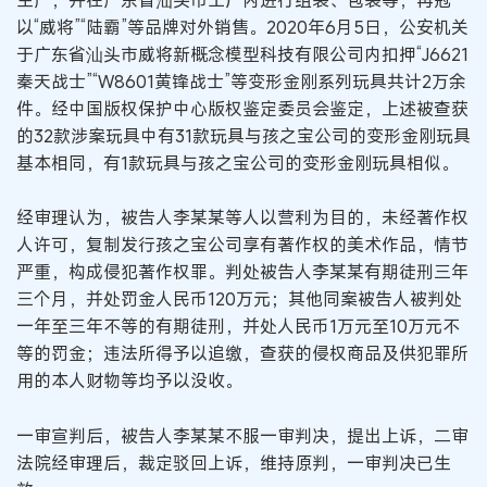
以“威将”“陆霸”等品牌对外销售。2020年6月5日，公安机关
于广东省汕头市威将新概念模型科技有限公司内扣押“J6621
秦天战士”“W8601黄锋战士”等变形金刚系列玩具共计2万余
件。经中国版权保护中心版权鉴定委员会鉴定，上述被查获
的32款涉案玩具中有31款玩具与孩之宝公司的变形金刚玩具
基本相同，有1款玩具与孩之宝公司的变形金刚玩具相似。
经审理认为，被告人李某某等人以营利为目的，未经著作权
人许可，复制发行孩之宝公司享有著作权的美术作品，情节
严重，构成侵犯著作权罪。判处被告人李某某有期徒刑三年
三个月，并处罚金人民币120万元；其他同案被告人被判处
一年至三年不等的有期徒刑，并处人民币1万元至10万元不
等的罚金；违法所得予以追缴，查获的侵权商品及供犯罪所
用的本人财物等均予以没收。
一审宣判后，被告人李某某不服一审判决，提出上诉，二审
法院经审理后，裁定驳回上诉，维持原判，一审判决已生