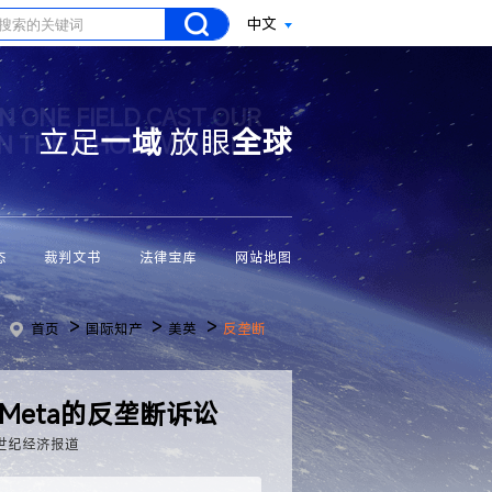
中文
N ONE FIELD CAST OUR
立足
一域
放眼
全球
ON THE WHOLE WORLD
态
裁判文书
法律宝库
网站地图
>
>
>
首页
国际知产
美英
反垄断
eta的反垄断诉讼
1世纪经济报道