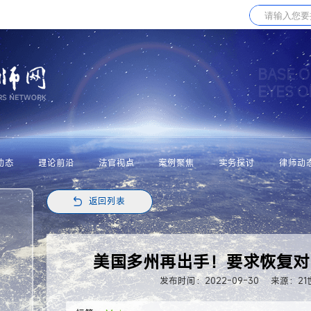
BASE O
EYES 
动态
理论前沿
法官视点
案例聚焦
实务探讨
律师动
返回列表
美国多州再出手！要求恢复对M
发布时间：2022-09-30
来源：2