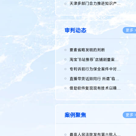
2026.0
天津多部门合力推进知识产权保护工作
2026.0
审判动态
更多 
要素省略发明的判断
2026.0
淘宝“B站推荐”店铺刷量案维持原判，两被告连带赔偿150万元
2026.0
专利诉前行为保全案件中对仿制药申请人曾作出三类声明的考量及违...
2026.0
直播带货诋毁同行 所谓“临场发挥”不免责
2026.0
借助软件复现现有技术以确认相关参数特征是否被公开
2026.0
案例聚焦
更多 
最高人民法院发布第六批人民法院种业知识产权司法保护典型案例 含...