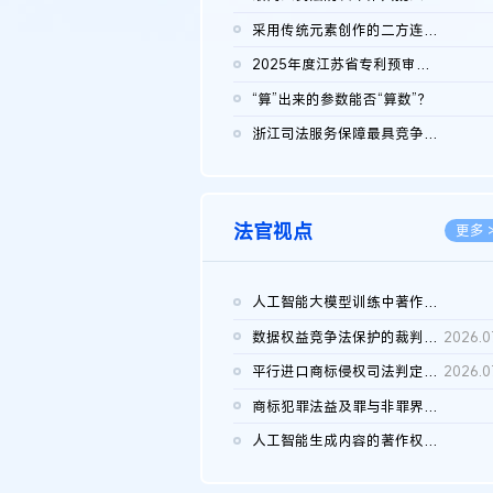
2026.0
采用传统元素创作的二方连续装饰图案作品的独创性及侵权对比认定
2026.0
2025年度江苏省专利预审典型案例
2026.0
“算”出来的参数能否“算数”？
2026.0
浙江司法服务保障最具竞争力营商环境建设典型案例（第二批）含侵...
2026.0
法官视点
更多 
人工智能大模型训练中著作权的合理使用
2026.0
数据权益竞争法保护的裁判路径构建
2026.0
平行进口商标侵权司法判定规则的困境与纾解
2026.0
商标犯罪法益及罪与非罪界限研究
2026.0
人工智能生成内容的著作权司法认定：演进逻辑、现实困境与规则建...
2026.0