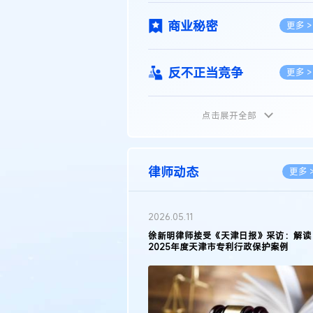
商业秘密
更多 >
反不正当竞争
更多 >
点击展开全部
植物新品种
更多 >
地理标志
更多 >
律师动态
更多 
集成电路布图设计
更多 >
2026.05.11
徐新明律师接受《天津日报》采访：解读
2025年度天津市专利行政保护案例
技术合同
更多 >
传统文化
更多 >