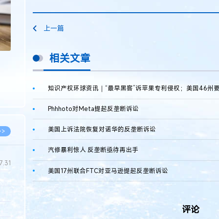
上一篇
相关文章
Phhhoto对Meta提起反垄断诉讼
美国上诉法院恢复对诺华的反垄断诉讼
>>
汽修暴利惊人 反垄断亟待再出手
7.31
美国17州联合FTC对亚马逊提起反垄断诉讼
5.14
评论
5.08