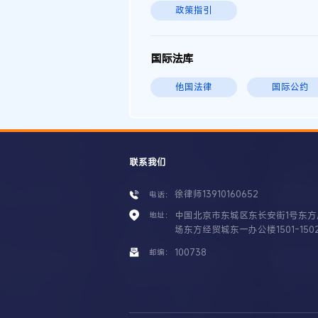
政策指引
国际法库
他国法律
国际公约
联系我们
徐律师13910160652
电话：
中国北京市东城区东长安街1号东方
地址：
场东方经贸城东一办公楼1501-150
100738
邮编：