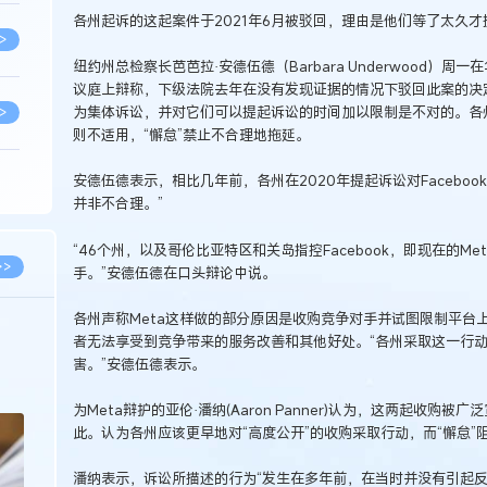
各州起诉的这起案件于2021年6月被驳回，理由是他们等了太久才
>
纽约州总检察长芭芭拉·安德伍德（Barbara Underwood）
议庭上辩称，下级法院去年在没有发现证据的情况下驳回此案的决
为集体诉讼，并对它们可以提起诉讼的时间加以限制是不对的。各州的行
>
则不适用，“懈怠”禁止不合理地拖延。
安德伍德表示，相比几年前，各州在2020年提起诉讼对Faceboo
>
并非不合理。”
“46个州，以及哥伦比亚特区和关岛指控Facebook，即现在的M
>
>>
手。”安德伍德在口头辩论中说。
各州声称Meta这样做的部分原因是收购竞争对手并试图限制平台
>
2026.03.09
2026.02.10
者无法享受到竞争带来的服务改善和其他好处。“各州采取这一行
害。”安德伍德表示。
著名知识产权律师徐新明接受《中国经营
徐新明律师经典案
报》采访：技术革新下知识产权保护面临新
技有限公司技术合
挑战与应对策略
>
为Meta辩护的亚伦·潘纳(Aaron Panner)认为，这两起收
此。认为各州应该更早地对“高度公开”的收购采取行动，而“懈怠”
>
潘纳表示，诉讼所描述的行为“发生在多年前，在当时并没有引起反垄