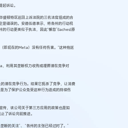
提起诉讼。
周一在华盛顿特区巡回上诉法院的三名法官组成的合
定是错误的。安德伍德表示，将各州的行动视
动更类似于执法，因此“懈怠”(laches)原
k（即现在的Meta）没有任何伤害。“这种拖延
eta，利用其垄断权力收购或埋葬潜在竞争对
上的潜在竞争行为。结果它扼杀了竞争，让消费
动是为了保护公众免受这种行为造成的持续伤
例：刘某与西安某生物科
作开发合同纠纷案
购被广泛宣传，该公司关于第三方应用的政策也是如
阻止了诉讼向前推进。
断的关注”、 “各州的主张已经过时了。”