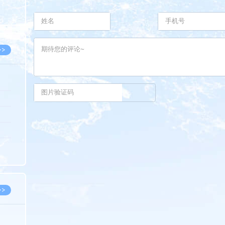
8.05
8.05
>>
8.06
8.05
8.05
8.04
8.04
>>