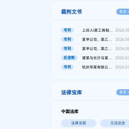
裁判文书
更多 
专利
上诉人I某工具制品有限公司与被上诉人程某及一审被告中华人民共和...
2026.0
专利
某甲公司、某乙公司、某丙公司申请诉前行为保全复议裁定书
2026.0
专利
某甲公司、某乙公司、官某与某丙公司专利申请权权属纠纷 二审判决...
2026.0
反垄断
谭某与长沙马某堆农产品股份有限公司滥用市场支配地位纠纷二审裁...
2026.0
专利
杭州华某有限公司与菲某有限公司侵害发明专利权纠纷
2026.0
法律宝库
更多 
中国法库
法律法规
立法动态