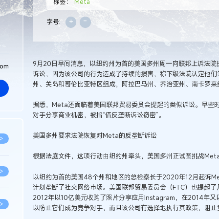
标签：
Meta
+
-
字号:
9月20日早间消息，以纽约州为首的美国多州周一向联邦上诉法院
com
诉讼，因为该公司的行为造成了持续的损害，称下级法院认定他们
州、关岛和哥伦比亚特区组成，阿拉巴马州、乔治亚州、南卡罗来
据悉，Meta还面临着美国联邦贸易委员会提起的类似诉讼。早些时
对手分享商业机密，被指“借反垄断诉讼窃密”。
美国多州要求法院恢复对Meta的反垄断诉讼
>
根据法庭文件，这项行动由纽约州牵头，美国多州正试图挑战Meta对In
>
以纽约为首的美国48个州和地区的总检察长于2020年12月起诉M
计划垄断了社交网络市场。美国联邦贸易委员会（FTC）也提起了
2012年以10亿美元收购了照片分享应用Instagram，在2014年
>
以防止它们成为竞争对手，而且该公司有选择地执行其政策，阻止