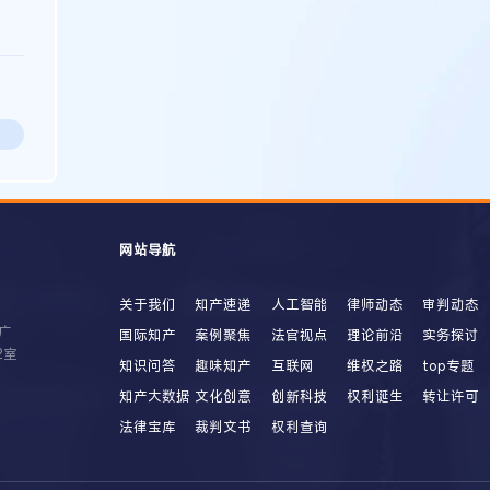
网站导航
关于我们
知产速递
人工智能
律师动态
审判动态
广
国际知产
案例聚焦
法官视点
理论前沿
实务探讨
2室
知识问答
趣味知产
互联网
维权之路
top专题
知产大数据
文化创意
创新科技
权利诞生
转让许可
法律宝库
裁判文书
权利查询