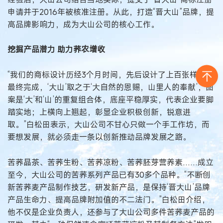
申请并于2016年被核准注册。从此，打造“晋大山”品牌，提
高品牌影响力，成为大山公司的核心工作。
挖掘产品潜力 助力荞农增收
“我们的商标设计历经3个月时间，先后设计了上百张样稿才
最终完成，‘大山’取之于‘大自然的恩赐，山里人的奉献’，图
案是‘大’和‘山’的重复组合体，底座平稳厚实，代表企业要脚
踏实地；上横向上翘起，彰显企业积极创新，锐意进
取。”白松田表示，大山公司不甘心只做一个手工作坊，而
要想发展，就必须走一条以创新推动品牌发展之路。
苦荞晶茶、苦荞生粉、苦荞凉粉、苦荞胚芽营养素……成立
至今，大山公司的苦荞系列产品已有30多个品种。“不断创
新苦荞麦产品制作技艺，研发新产品，是保持‘晋大山’品牌
产品生命力、提高品牌附加值的不二法门。”白松田介绍，
他不仅是企业负责人，还参与了大山公司多件苦荞麦产品的