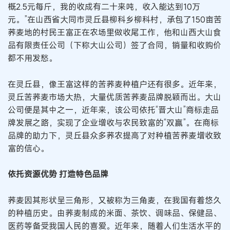
概2.5元每斤，我的收成有二十来吨，收入能达到10万
元。”在山西省大同市灵丘县柳科乡柳科村，承包了150亩苦
荞麦地的村民王富正在农场里做收尾工作，他和山西大山食
品有限责任公司（下称大山公司）签了合同，销量和收购价
都不用发愁。
在灵丘县，像王富这样的苦荞麦种植户还有很多。近年来，
灵丘苦荞麦市场大热，大量优质苦荞麦品牌脱颖而出。大山
公司便是其中之一，近年来，该公司依托“晋大山”商标走品
牌发展之路，实现了企业增收与农民致富的“双赢”。在商标
品牌的助力下，灵丘县众多荞农提高了对种植苦荞麦增收致
富的信心。
依托资源优势 打造特色品牌
荞麦因其形状呈三角形，又被称为三角麦，在我国有着悠久
的种植历史。由荞麦制成的米面、茶饮、调味品、保健品、
医药等备受我国人民的喜爱。近年来，随着人们生活水平的