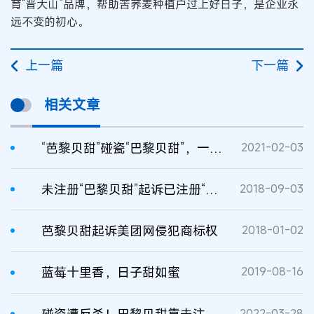
育“晋大山”品牌，帮助苦荞麦种植户过上好日子，是企业永
远不变的初心。
上一篇
下一篇
相关文章
“芭黎贝甜”碰瓷“巴黎贝甜”，一审判赔150万
2021-02-03
未注册“巴黎贝甜”起诉已注册“芭黎贝甜”侵权及不正当竞争
2018-09-03
芭黎贝甜起诉美团网侵犯商标权
2018-01-02
蓝莓十里香，日子甜如蜜
2019-08-16
2022-03-28