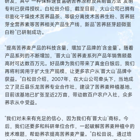
研发，其中“一种保鲜速食富硒苦荞凉粉及其制备方法”发明
专利已获得授权。白松田介绍，截至目前，大山公司已拥有
非膨化干燥技术苦荞晶茶、等级分离技术苦荞生粉、苦荞胚
芽全营养素等苦荞相关产品生产线，新品“苦荞胚芽超微蛋
白粉”已研制成功。
“提高苦荞麦产品的科技含量，增加了品牌的‘含金量’。随着
产品系列的不断增加，‘晋大山’苦荞麦系列产品年销售额最
高时可达数百万元。好品牌为我们带来了真金白银后，我们
再将利润用于扩大生产规模，让更多农户从‘晋大山’品牌中
获益。”白松田介绍，2007年，在大山公司牵头下，当地成
立了灵丘县乐龙苦荞专业合作社，建设了苦荞麦种植基地，
目前该基地已扩张至近2万亩，带动数百户农户入社，众多
荞农从中受益。
“我们对未来有充足的信心，因为我们有‘晋大山’商标。今
后，我们还要多和科研单位合作，一起破解苦荞麦种植中的
技术难题，帮助荞农提高苦荞麦产量。”白松田说，通过培