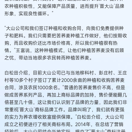
农种植积极性，又能保障产品质量，进而提升‘晋大山’品牌
形象，实现良性循环。”
“大山公司和我们签订种植和收购合同，向我们免费提供种
子和肥料。我们只需要把苦荞麦种植工作做好，他们按期收
购，而且收购价还比市场价格高，所以我们种植很有热
情。”王富说，这种种植模式，让他们种植苦荞麦没有后顾
之忧，带动当地很多农民转而种植苦荞麦。
白松田介绍，目前大山公司已与当地柳科村、彭庄村、王庄
村等10多个村子签订了累计2000余亩的种植和收购苦荞麦
合同，涉及农民1000余名。“普通的苦荞麦售价不高，但是
做成苦荞系列产品，再加上商标品牌的加持，售价便能翻几
倍甚至几十倍，这让我们认识到了品牌的力量，因此我们非
常重视‘晋大山’商标品牌工作。品牌叫响了，我们就有更强
的实力为荞农增收致富提供保障。”白松田介绍，大山公司
成立之初便进行了相关商标布局。2014年，在总结了营销
经验后，大山公司结合当地实际，提交了“晋大山”商标注册