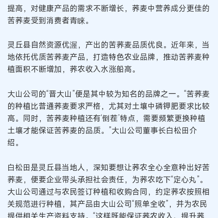
提高，对健康产品的需求不断增长，荞麦中营养成分更佳的
苦荞麦受到消费者青睐。
灵丘县自然资源优渥，产出的苦荞麦品质优良。近年来，当
地依托优质苦荞麦产品，打造特色农业品牌，推动苦荞麦种
植面积不断增加，荞农收入水涨船高。
大山公司的“晋大山”便是其中较为知名的品牌之一。“苦荞麦
的种植比普通荞麦要求严格，尤其对土壤中磷钾肥要求比较
高。同时，苦荞麦种植还有‘倒茬’特点，需要频繁更换种植
土壤才能保证苦荞麦的品质。”大山公司董事长白松田介
绍。
白松田是灵丘县当地人，深知要想让荞农全心全意种出好苦
荞麦，便要企业带头承担社会责任，为荞农吃下“定心丸”。
大山公司通过与农民签订种植和收购合同，约定荞农按照相
关规范进行种植，其产品由大山公司“照单全收”，并为农民
提供相关生产资料支持。“这样既能保证荞农收入、提升荞