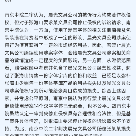
南京中院二审认为，晨光文具公司的被诉行为构成著作权侵
权，但对于张海山要求某文具公司停止侵权的诉讼请求，南
京中院认为，一方面，使用了涉案字体的相关注册商标及包
装装潢在消费者中形成了一定的影响，晨光文具公司涉案使
用行为使其获得了一定的市场经济利益。因此，若禁止晨光
文具公司继续使用涉案字体，会给晨光文具公司涉案相关商
品的营销造成一定程度的负面影响。另一方面，从赔偿范围
看，赔偿数额中考虑并包含了晨光文具公司经营性收益，超
过了张海山销售一份字体字库的价格和收益，已经足以弥补
张海山少销售一份字体字库产品的利益损失以及晨光文具公
司涉案侵权行为所可能给张海山造成的损失。综合上述因
素，并考虑公平原则，南京中院认为再行禁止晨光文具公司
继续使用涉案14个汉字字体已无必要，也不公平。故南京中
院虽然认定一审判决停止侵权具有合理性和合法性，但是基
于案件具体情况，对张海山要求停止侵权的诉讼请求不予支
持。为此，南京中院二审判决晨光文具公司赔偿张某某损失