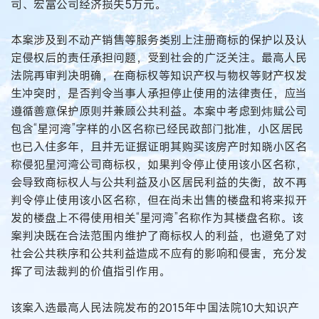
司、宏富公司经济损失5万元。
本案涉及到不动产销售等服务类别上注册商标的保护以及认
定侵权后的责任承担问题，受到社会的广泛关注。最高人民
法院再审判决明确，在商标权等知识产权与物权等财产权发
生冲突时，是否判令当事人承担停止使用的法律责任，应当
遵循善意保护原则并兼顾公共利益。本案中考虑到炜赋公司
包含“星河湾”字样的小区名称已经民政部门批准，小区居民
也已入住多年，且并无证据证明其购买该房产时知晓小区名
称侵犯星河湾公司商标权，如果判令停止使用该小区名称，
会导致商标权人与公共利益及小区居民利益的失衡，故不再
判令停止使用该小区名称，但在尚未出售的楼盘和将来拟开
发的楼盘上不得使用相关“星河湾”名称作为其楼盘名称。该
案判决既在合法范围内维护了商标权人的利益，也避免了对
社会公共秩序和公共利益造成不应有的影响和侵害，充分发
挥了司法裁判的价值指引作用。
该案入选最高人民法院发布的2015年中国法院10大知识产