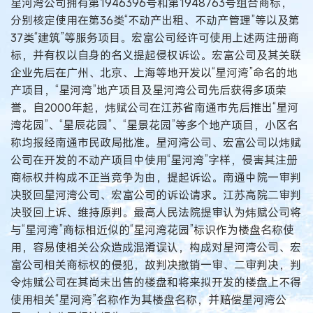
星河湾公司拥有第1946396号和第1948763号组合商标，
分别核定使用在第36类“不动产出租、不动产管理”等以及第
37类“建筑”等服务项目。宏富公司经许可使用上述两注册商
标，并有权以自身的名义提起侵权诉讼。宏富公司及其关联
企业先后在广州、北京、上海等地开发以“星河湾”命名的地
产项目，“星河湾”地产项目及星河湾公司先后获得多项荣
誉。自2000年起，炜赋公司在江苏省南通市先后推出“星河
湾花园”、“星辰花园”、“星景花园”等多个地产项目，小区名
称均报经南通市民政局批准。星河湾公司、宏富公司以炜赋
公司在开发的不动产项目中使用“星河湾”字样，侵害其注册
商标权并构成不正当竞争为由，提起诉讼。南通中院一审判
决驳回星河湾公司、宏富公司的诉讼请求。江苏高院二审判
决驳回上诉、维持原判。最高人民法院提审认为炜赋公司将
与“星河湾”商标相近似的“星河湾花园”标识作为楼盘名称使
用，容易使相关公众造成混淆误认，构成对星河湾公司、宏
富公司相关商标权的侵犯，故判决撤销一审、二审判决，判
令炜赋公司在其尚未出售的楼盘和将来拟开发的楼盘上不得
使用相关“星河湾”名称作为其楼盘名称，并赔偿星河湾公