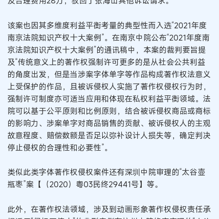
及合理费用28万，驳回了张海山其他诉讼请求。
该案也因其多维度利益平衡考量的典型性而入选“2021年度
南京法院知识产权十大案例”。在南京中院公布“2021年度南
京法院知识产权十大案例”的通讯稿中，本案的裁判要旨提
及“传统意义上的著作权强制许可更多的是从社会公共利益
的角度出发，但是当涉案字体单字等作品构成著作权法意义
上受保护的作品，且被诉侵权人实施了著作权侵权行为时，
强制许可制度亦可适当应用和体现在私权利益平衡领域。法
院可以基于公平原则和比例原则，结合被诉侵权商品或商标
的影响力、涉案单字对商品销售的贡献、被诉侵权人的主观
故意程度、赔偿数额是否足以弥补设计人损失等，确定判决
停止侵权的合理性和必要性”。
类似此类字体著作权侵权案件还有深圳中院审理的“太谷壶
瓶枣”案【（2020）粤03民终29441号】等。
此外，在著作权法领域，涉及到动画形象著作权侵权责任承