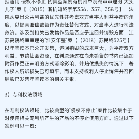
担适用“侵权不停止”的典型案例有杭州中院终审审理的“大头
儿子”案【（2015）浙杭知终字第356、357、358号】，法
院从突出公共利益的优先性并考虑双方当事人利益平衡的角
度，以提高赔偿数额作为责任替代方式，对当事人进行司法
救济。涉及到相关已发售作品是否应予追回并销毁方面，江
苏高院终审审理的“淮安年鉴”案【（2018）苏民终325号】
以年鉴读本已公开发售，追回销毁的成本巨大，为平衡双方
利益、节约社会资源，在判决通过在尚未销售的书内已添加
附页作更正声明的方式消除影响、并赔偿损失的情况下，著
作权人所诉损失已可填平，而未支持权利人停止销售并召回
销毁已发售年鉴读本的相关主张。
3）专利权法领域
在专利权法领域，比较典型的“侵权不停止”案件比较集中于
对使用相关专利所产生的产品的不停止使用方面。通过以下
案例可见一斑：