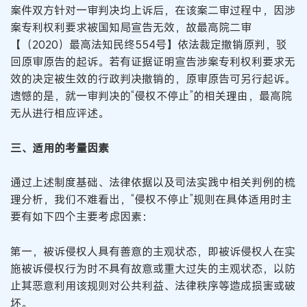
案件双方针对一审判决均上诉后，在该案二审过程中，因涉
案专利权利要求被国知局宣告无效，故最高院二审
【（2020）最高法知民终554号】依法裁定撤销原判，驳
回原审原告的起诉。若有证据证明宣告涉案专利权利要求无
效的决定被生效的行政判决撤销的，原审原告可另行起诉。
遗憾的是，就一审判决的“侵权不停止”的相关理由，最高院
无从进行相应评述。
三、适用的考量因素
通过上述制度基础、法律依据以及司法实践中相关判例的梳
理分析，我们不难看出，“侵权不停止”规则在具体适用时主
要有如下四个主要考虑因素：
第一，被诉侵权人具有善意的主观状态，即被诉侵权人在实
施被诉侵权行为时不具有故意或重大过失的主观状态，以防
止其恶意利用该规则对公共利益、法律秩序等造成损害或破
坏。