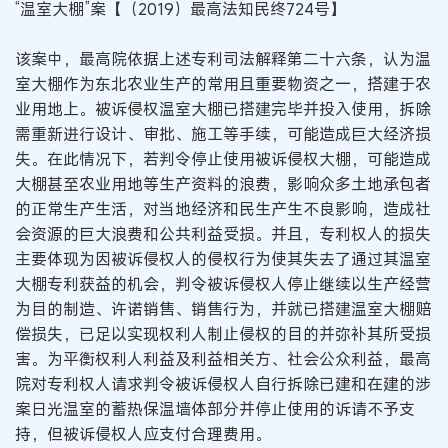
“温室大棚”案【（2019）最高法知民终724号】
该案中，最高院依据上述专利司法解释第二十六条，认为温
室大棚作为东北农业生产的常用且重要物资之一，搭建于农
业用地上。被诉侵权温室大棚已搭建完毕并投入使用，拆除
需重新进行设计、审批、施工等手续，可能造成巨大经济损
失。在此情况下，若判令停止使用被诉侵权大棚，可能造成
大棚甚至农业用地等生产资料的浪费，影响众多土地承包者
的正常生产生活，对当地经济和民生产生不良影响，造成社
会资源的巨大浪费和公共利益受损。并且，专利权人的损失
主要体现为因被诉侵权人的侵权行为使其失去了通过其温室
大棚专利获益的机会，判令被诉侵权人停止继续以生产经营
为目的制造、许诺销售、销售行为，并就已搭建温室大棚赔
偿损失，已足以实现权利人制止侵权的目的并弥补其所受损
害。为平衡权利人利益及利益相关方、社会公众利益，最高
院对专利权人请求判令被诉侵权人自行拆除已建和在建的涉
案日光温室的蓄热保温墙体部分并停止使用的诉请不予支
持，但被诉侵权人应支付合理费用。