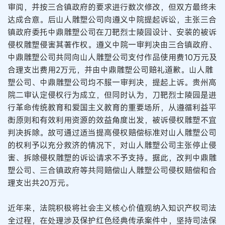
审阅，并按三合镇政府的要求进行数次修改，但双方最终未
达成合意。后山人雕塑公司向遵义中院提起诉讼，主张三合
镇政府委托中鼎雕塑公司在刀靶烈士陵园设计、安装的被诉
侵权雕塑侵害其著作权。遵义中院一审判决由三合镇政府、
中鼎雕塑公司共同向山人雕塑公司支付作品使用费10万元及
合理支出费用2万元，并由中鼎雕塑公司赔礼道歉。山人雕
塑公司、中鼎雕塑公司均不服一审判决，提起上诉。贵州高
院二审认定侵权行为成立，但同时认为，刀靶烈士陵园是进
行革命传统教育和爱国主义教育的重要场所，从遵循利益平
衡原则和有效利用资源的效益角度出发，被诉侵权雕塑不宜
判决拆除。故可通过适当提高侵权赔偿标准对山人雕塑公司
的权利予以充分救济的情况下，对山人雕塑公司主张停止侵
害、拆除侵权雕塑的诉讼请求不予支持。据此，改判中鼎雕
塑公司、三合镇政府等共同赔偿山人雕塑公司侵权赔偿和合
理支出共20万元。
近年来，法院积极将社会主义核心价值观纳入知识产权司法
全过程，在处理涉及保护红色经典传承案件中，坚持司法保