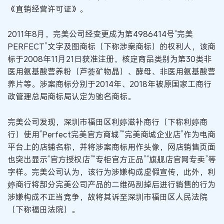
《直销经营许可证》。
2011年8月，完美公司经变更成为第4986414号“完美
PERFECT”文字及图商标（下称涉案商标）的权利人，该商
标于2008年11月21日获准注册，核定商品类别为第30类非
医用氨基酸营养粉（芦荟矿物晶）、酵母、非医用氨基酸营
养片等。涉案商标分别于2014年、2018年被原国家工商行
政管理总局商标局认定为驰名商标。
完美公司发现，深圳市福田区利婷滋补商行（下称利婷商
行）使用“Perfect完美官方商城”“完美商城企业店”作为电商
平台上的店铺名称，并将涉案商标用作头像，网店销售页面
也突出显示“官方授权店”“专柜官方正品”“旗舰店官网专卖”等
字样。完美公司认为，该行为涉嫌构成虚假宣传，此外，利
婷商行将部分完美公司产品的二维码刮掉后进行销售的行为
涉嫌构成不正当竞争，故将其诉至深圳市福田区人民法院
（下称福田法院）。