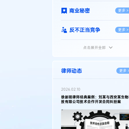
商业秘密
更多 >
反不正当竞争
更多 >
点击展开全部
植物新品种
更多 >
地理标志
更多 >
律师动态
更多 
集成电路布图设计
更多 >
2026.02.10
权律师徐新明接受《中国经营
徐新明律师经典案例：刘某与西安某生物
技术革新下知识产权保护面临新
技有限公司技术合作开发合同纠纷案
技术合同
策略
更多 >
传统文化
更多 >