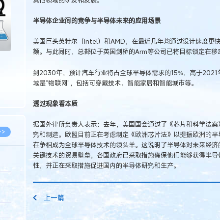
半导体企业间的竞争与半导体未来的应用场景
美国巨头英特尔（Intel）和AMD，在最近几年均通过设计速度
额。与此同时，总部位于英国剑桥的Arm等公司已将目标锁定在移
到2030年，预计汽车行业将占全球半导体需求的15%，高于202
域是“物联网”，包括可穿戴技术、智能家居和智能城市等。
透过现象看本质
据国外律所负责人表示：去年，美国国会通过了《芯片和科学法案》
>>
究和制造。欧盟目前正在考虑制定《欧洲芯片法》以提振欧洲的半
在争相成为全球半导体技术的领头羊。这说明了半导体对未来经济
关键技术的贸易壁垒，各国政府已采取措施确保他们能够获得半导
性，并正在采取措施促进国内的半导体研究和生产。
8.07
5.14
上一篇
5.08