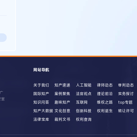
网站导航
关于我们
知产速递
人工智能
律师动态
审判动态
广
国际知产
案例聚焦
法官视点
理论前沿
实务探讨
2室
知识问答
趣味知产
互联网
维权之路
top专题
知产大数据
文化创意
创新科技
权利诞生
转让许可
法律宝库
裁判文书
权利查询