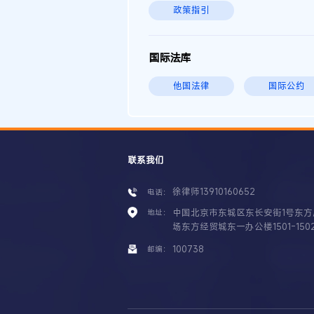
政策指引
国际法库
他国法律
国际公约
联系我们
徐律师13910160652
电话：
中国北京市东城区东长安街1号东方
地址：
场东方经贸城东一办公楼1501-150
100738
邮编：