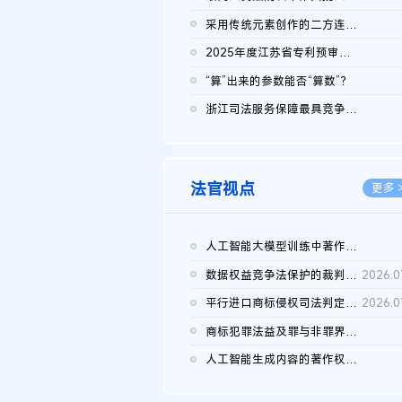
2026.0
采用传统元素创作的二方连续装饰图案作品的独创性及侵权对比认定
2026.0
2025年度江苏省专利预审典型案例
2026.0
“算”出来的参数能否“算数”？
2026.0
浙江司法服务保障最具竞争力营商环境建设典型案例（第二批）含侵...
2026.0
法官视点
更多 
人工智能大模型训练中著作权的合理使用
2026.0
数据权益竞争法保护的裁判路径构建
2026.0
平行进口商标侵权司法判定规则的困境与纾解
2026.0
商标犯罪法益及罪与非罪界限研究
2026.0
人工智能生成内容的著作权司法认定：演进逻辑、现实困境与规则建...
2026.0