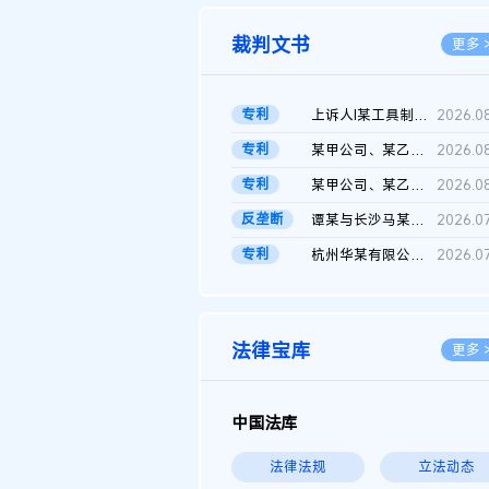
裁判文书
更多 
专利
上诉人I某工具制品有限公司与被上诉人程某及一审被告中华人民共和...
2026.0
专利
某甲公司、某乙公司、某丙公司申请诉前行为保全复议裁定书
2026.0
专利
某甲公司、某乙公司、官某与某丙公司专利申请权权属纠纷 二审判决...
2026.0
反垄断
谭某与长沙马某堆农产品股份有限公司滥用市场支配地位纠纷二审裁...
2026.0
专利
杭州华某有限公司与菲某有限公司侵害发明专利权纠纷
2026.0
法律宝库
更多 
中国法库
法律法规
立法动态