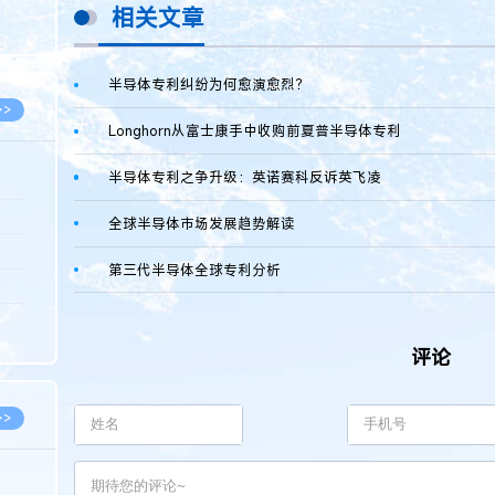
相关文章
8.07
8.07
半导体专利纠纷为何愈演愈烈？
>>
Longhorn从富士康手中收购前夏普半导体专利
半导体专利之争升级：英诺赛科反诉英飞凌
8.06
全球半导体市场发展趋势解读
8.05
第三代半导体全球专利分析
8.05
8.04
评论
8.04
>>