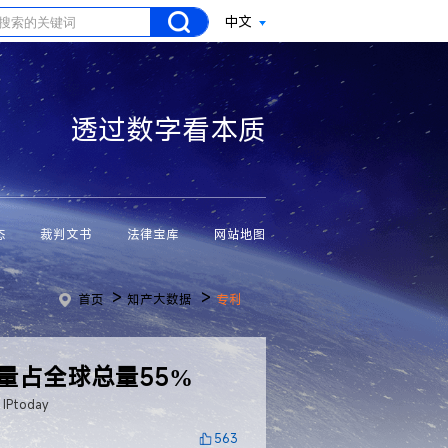
中文
透过数字看本质
态
裁判文书
法律宝库
网站地图
>
>
首页
知产大数据
专利
数量占全球总量55%
Ptoday
563