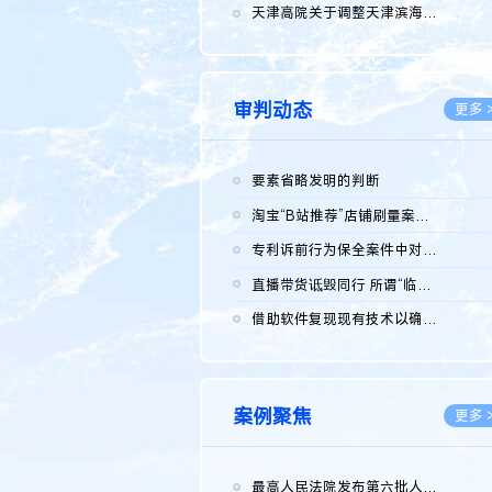
2026.0
天津高院关于调整天津滨海高新技术产业开发区华苑科技园一审普通...
2026.0
审判动态
更多 
要素省略发明的判断
2026.0
淘宝“B站推荐”店铺刷量案维持原判，两被告连带赔偿150万元
2026.0
专利诉前行为保全案件中对仿制药申请人曾作出三类声明的考量及违...
2026.0
直播带货诋毁同行 所谓“临场发挥”不免责
2026.0
借助软件复现现有技术以确认相关参数特征是否被公开
2026.0
案例聚焦
更多 
最高人民法院发布第六批人民法院种业知识产权司法保护典型案例 含...