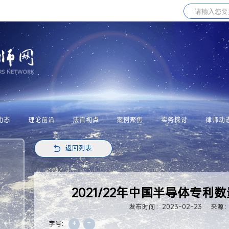
动态
理论前沿
法官视点
案例聚焦
实务探讨
律师动
返回列表
2021/22年中国半导体专利
发布时间：2023-02-23
来源：I
+
-
字号: