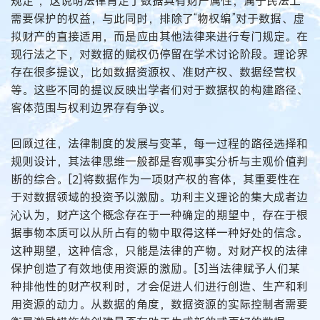
规定”，这说明法律肯定了数据具有财产属性，属于民法上
需要保护的权益，与此同时，排除了“物权编”对于数据、虚
拟财产的直接适用，而是应由其他法律来进行专门规定。在
现行法之下，对数据的赋权仍停留在学术讨论阶段。理论界
存在很多提议，比如数据资源权、准财产权、数据经营权
等。这些不同的提议反映出学者们对于数据权的构建路径、
客体范围与权利边界存有争议。
回顾过往，法律制度的发展与变革，每一过程的路径选择和
规则设计，其法律思维一般都是客观事实分析与主观价值判
断的综合。[2]将数据作为一项财产权的客体，其重要性在
于对数据领域的投资予以激励。功利主义理论的集大成者边
沁认为，财产这个概念存在于一种确定的期望中，存在于根
据事物本质可以从所占有的物中取得这样一种好处的信念。
这种期望，这种信念，只能是法律的产物。对财产权的法律
保护创造了有效地使用资源的激励。[3]当法律赋予人们某
种排他性的财产权利时，才会促进人们进行创造、生产和利
用资源的动力。从数据的角度，数据资源的实际控制者需要