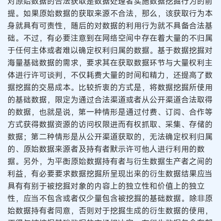
对原始数据的合法获取是数据处理者实施数据挖掘行为的前
提。如果原始数据的获取来源不合法，那么，该获取行为本
身就具有可责性，随后的对数据的利用行为就不具备合法基
础。不过，有必要注意到在网络空间中存在着大量的不归属
于任何主体或者难以确定权利归属的数据。基于数据挖掘对
海量基础数据的需求，要求其在获取数据环节与大量权利主
体进行许可谈判，不仅耗费大量的时间和精力，还提高了数
据挖掘的交易成本。比较折衷的方式是，将数据挖掘所使用
的基础数据，限定为通过合法渠道或者从公开渠道合法取得
的数据，也就是说，第一种情形是通过付费、订阅、合作等
方式获得数据资源的访问权限进而有权抓取、采集、存储的
数据；第二种情形是从公开渠道获取的，无法确定权利归属
的、原始数据来源者及持有者默示许可他人进行利用的数
据。另外，为平衡原始数据持有者与衍生数据生产者之间的
利益，有必要要求数据挖掘所呈现出来的衍生数据结果应当
具有有别于被挖掘对象的内容上的独立性和价值上的独立
性，应当不包含或者仅少量包含被挖掘的基础数据。除非原
始数据持有者同意，否则对于挖掘生成的衍生数据的使用，