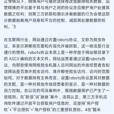
正常情况下，微博用户可随时选择修改或删除相关数据，运
营微博的平台基于其与用户之间的协议亦应维护用户处理其
数据之权利；但第三方抓取和展示涉案数据的行为会使这部
分数据脱离用户自身和平台的控制，减损其处理数据的权
利。”3
在互联网行业，网站通过内置robots协议，又称为爬虫协
议，来宣示其哪些页面和内容允许被抓取，这一做法是行业
通行的惯例。robots协议本质上是一种存放于网站根目录下
的 ASCII 编码的文本文件。网站运营者通过设置robots协
议，向那些使用网络爬虫机器人访问网站的市场经营者告知
该网站是否准许爬虫访问、准许哪些爬虫访问、访问的范围
如何。对于数据持有主体而言，设置robots协议是其对数据
的支配，是一种对其他市场经营者的宣示，是一种对数据的
自力控制。在以往的司法案例中，围绕数据保护已产生了一
些规则。在“新浪”诉“脉脉”案中，法院认定，第三方手机应
用软件通过开放平台获取用户信息时，应坚持“用户授
权”+“平台授权”+“用户授权”的三重授权原则。4在“酷米