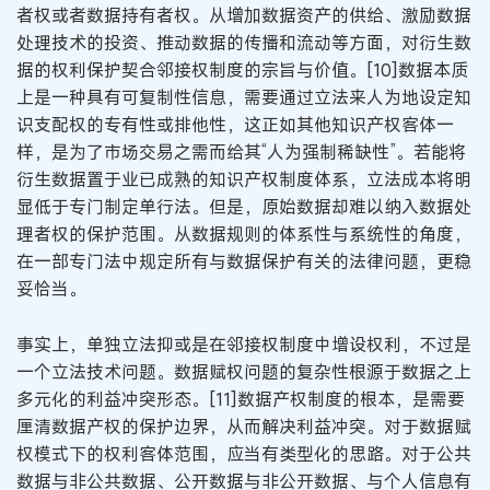
者权或者数据持有者权。从增加数据资产的供给、激励数据
处理技术的投资、推动数据的传播和流动等方面，对衍生数
据的权利保护契合邻接权制度的宗旨与价值。[10]数据本质
上是一种具有可复制性信息，需要通过立法来人为地设定知
识支配权的专有性或排他性，这正如其他知识产权客体一
样，是为了市场交易之需而给其“人为强制稀缺性”。若能将
衍生数据置于业已成熟的知识产权制度体系，立法成本将明
显低于专门制定单行法。但是，原始数据却难以纳入数据处
理者权的保护范围。从数据规则的体系性与系统性的角度，
在一部专门法中规定所有与数据保护有关的法律问题，更稳
妥恰当。
事实上，单独立法抑或是在邻接权制度中增设权利，不过是
一个立法技术问题。数据赋权问题的复杂性根源于数据之上
多元化的利益冲突形态。[11]数据产权制度的根本，是需要
厘清数据产权的保护边界，从而解决利益冲突。对于数据赋
权模式下的权利客体范围，应当有类型化的思路。对于公共
数据与非公共数据、公开数据与非公开数据、与个人信息有