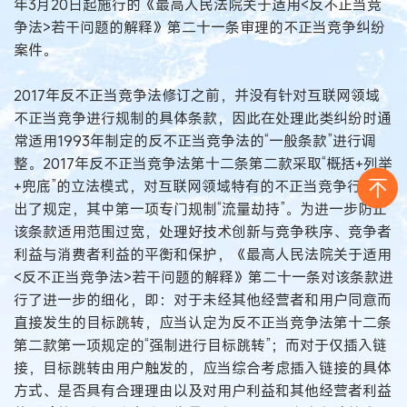
年3月20日起施行的《最高人民法院关于适用<反不正当竞
争法>若干问题的解释》第二十一条审理的不正当竞争纠纷
案件。
2017年反不正当竞争法修订之前，并没有针对互联网领域
不正当竞争进行规制的具体条款，因此在处理此类纠纷时通
常适用1993年制定的反不正当竞争法的“一般条款”进行调
整。2017年反不正当竞争法第十二条第二款采取“概括+列举
+兜底”的立法模式，对互联网领域特有的不正当竞争行为作
出了规定，其中第一项专门规制“流量劫持”。为进一步防止
该条款适用范围过宽，处理好技术创新与竞争秩序、竞争者
利益与消费者利益的平衡和保护，《最高人民法院关于适用
<反不正当竞争法>若干问题的解释》第二十一条对该条款进
行了进一步的细化，即：对于未经其他经营者和用户同意而
直接发生的目标跳转，应当认定为反不正当竞争法第十二条
第二款第一项规定的“强制进行目标跳转”；而对于仅插入链
接，目标跳转由用户触发的，应当综合考虑插入链接的具体
方式、是否具有合理理由以及对用户利益和其他经营者利益