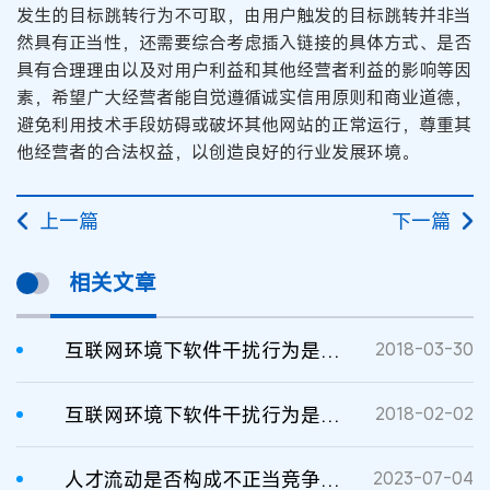
发生的目标跳转行为不可取，由用户触发的目标跳转并非当
然具有正当性，还需要综合考虑插入链接的具体方式、是否
具有合理理由以及对用户利益和其他经营者利益的影响等因
素，希望广大经营者能自觉遵循诚实信用原则和商业道德，
避免利用技术手段妨碍或破坏其他网站的正常运行，尊重其
他经营者的合法权益，以创造良好的行业发展环境。
上一篇
下一篇
相关文章
互联网环境下软件干扰行为是否构成不正当竞争的判断
2018-03-30
互联网环境下软件干扰行为是否构成不正当竞争的判断
2018-02-02
人才流动是否构成不正当竞争的司法考量
2023-07-04