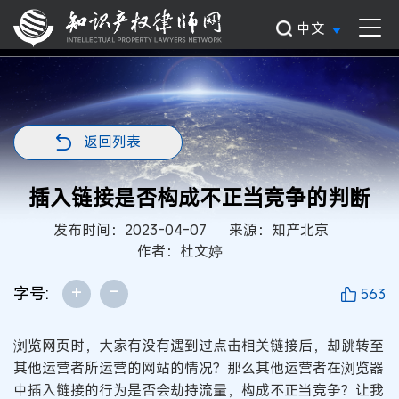
中文
返回列表
插入链接是否构成不正当竞争的判断
发布时间：2023-04-07
来源：知产北京
作者：杜文婷
+
-
字号:
563
浏览网页时，大家有没有遇到过点击相关链接后，却跳转至
其他运营者所运营的网站的情况？那么其他运营者在浏览器
中插入链接的行为是否会劫持流量，构成不正当竞争？让我