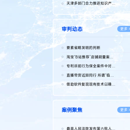
2026.0
天津多部门合力推进知识产权保护工作
2026.0
审判动态
更多 
要素省略发明的判断
2026.0
淘宝“B站推荐”店铺刷量案维持原判，两被告连带赔偿150万元
2026.0
专利诉前行为保全案件中对仿制药申请人曾作出三类声明的考量及违...
2026.0
直播带货诋毁同行 所谓“临场发挥”不免责
2026.0
借助软件复现现有技术以确认相关参数特征是否被公开
2026.0
案例聚焦
更多 
最高人民法院发布第六批人民法院种业知识产权司法保护典型案例 含...