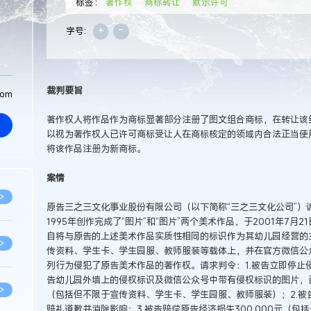
标签：
著作权
商标转让
默示许可
+
-
字号:
裁判要旨
com
著作权人将作品作为商标显著部分注册了图文组合商标，在转让该
以视为著作权人已许可商标受让人在商标核定的领域内合法正当使
将该作品注册为新商标。
案情
>
原告三之三文化事业股份有限公司（以下简称“三之三文化公司”）
1995年创作完成了“图片”和“图片”两个美术作品，于2001年7
自将与原告的上述美术作品实质性相同的标识作为其幼儿园经营的
>
传资料、学生卡、学生园服、教师服装等载体上，并在官方微信公
列行为侵犯了原告美术作品的著作权。请求判令：1.被告立即停止
告幼儿园外墙上的侵权标识及微信公众号中带有侵权标识的图片，
>
（包括但不限于宣传资料、学生卡、学生园服、教师服装）；2.被
赔礼道歉并消除影响；3.被告赔偿原告经济损失300 000元（包括