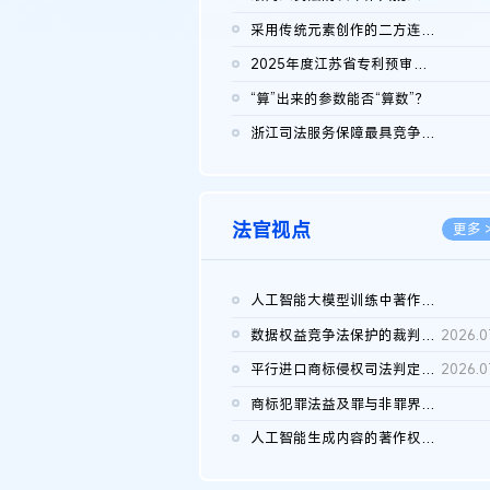
2026.0
采用传统元素创作的二方连续装饰图案作品的独创性及侵权对比认定
2026.0
2025年度江苏省专利预审典型案例
2026.0
“算”出来的参数能否“算数”？
2026.0
浙江司法服务保障最具竞争力营商环境建设典型案例（第二批）含侵...
2026.0
法官视点
更多 
人工智能大模型训练中著作权的合理使用
2026.0
数据权益竞争法保护的裁判路径构建
2026.0
平行进口商标侵权司法判定规则的困境与纾解
2026.0
商标犯罪法益及罪与非罪界限研究
2026.0
人工智能生成内容的著作权司法认定：演进逻辑、现实困境与规则建...
2026.0