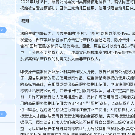
2021年1月18日，展育公司再次出具商标使用授权书，确认同意将前
8.05
权给被告爱加丽都幼儿园等三家幼儿园使用，使用期限自幼儿园成
8.05
裁判
>>
法院生效判决认为：原告主张的“图片”、“图片”均构成美术作品。原
权登记，但在案证据显示在原告进行著作权登记之前，除原告外，从
含有“图片”图形的标识注册为商标。因此，原告在对涉案作品进行
中，且分属不同的权利人，上述事实已构成本案“图片”作品著作权
系涉案作品著作权的利害关系人而非著作权人。
8.06
8.05
即使原告能够补强证据证明其著作权人身份，被告经展育公司授权使
于：原告以商标的形式使用涉案作品，应当清楚商标权的使用权能
8.05
的商标为基础，在相同或类似商品服务类别上使用、申请注册相同
8.04
标转让给展育公司时，并未作出特别限制或保留，可以推定其自愿
能，并许可商标受让人使用相应作品，具体许可使用范围以商标权能
8.04
用的商品服务类别上使用第1984484号“图片”商标；2.商标权
似且容易引起混淆的标识进行商标注册并正当使用；3.商标权利人
>>
标受让人才能依法无碍行使受让商标的全部权能，实现商标受让的
据显示，原告法定代表人曾明确承诺不使用展育公司的上级投资公
益，可以印证原告本身对其商标转让行为导致其相应权利受限具有
张对“图片”作品享有在先著作权而提起的对第34662513号“图片