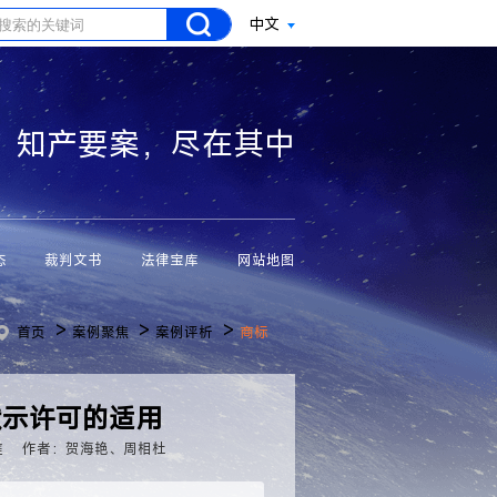
中文
知产要案，尽在其中
态
裁判文书
法律宝库
网站地图
>
>
>
首页
案例聚焦
案例评析
商标
默示许可的适用
庭
作者：贺海艳、周相杜