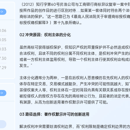
（2012）知行字第60号昇浩公司与工商银行商标异议复审一案
按照作品的创作目的进行区别对待…如果某一客体同时符合两个法
>>
商标法的保护。”这一思路已为《最高人民法院关于审理商标授权确
标授权确权解释》）第十九条所确认。
8.06
02 冲突原因：权利主体的分化
8.05
虽然商标可获得版权保护，但知识产权的双重保护并不必然造成权
8.03
合法权利，且该不同的权利分属不同权利主体，是权利冲突产生的
7.30
或者一方权利主体滥用权利，导致一个权利主体行使其权利会构成
发生。”
7.29
主体分化通常分为两种，一是在后权利人恶意模仿在先权利人的权
体存在特定交易，交易模式越复杂，产生冲突的可能性就越大，如“
茶侵权案夫人等，权利主体在一定时间段内具有关联关系或存在授
>>
被控侵权人的授权方存在在先的商标转让行为，且前者的法定代表
有渊源，从而为创新适用著作权默示许可提供了可能。
03 路径选择：著作权默示许可的创新适用
解决权利冲突需要划清权利边界，而“权利限制是确定权利边界的方