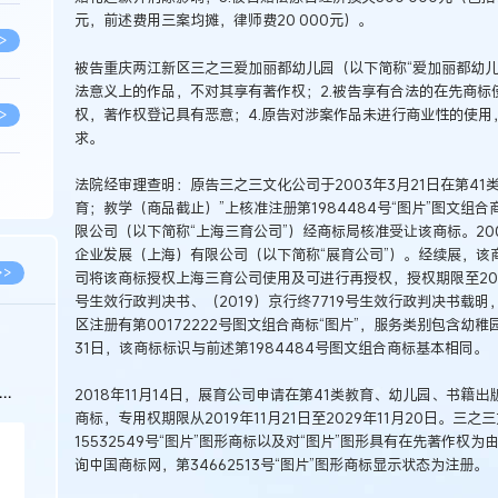
元，前述费用三案均摊，律师费20 000元）。
>
被告重庆两江新区三之三爱加丽都幼儿园（以下简称“爱加丽都幼儿
法意义上的作品，不对其享有著作权；2.被告享有合法的在先商标
权，著作权登记具有恶意；4.原告对涉案作品未进行商业性的使
>
求。
法院经审理查明：原告三之三文化公司于2003年3月21日在第4
>
育；教学（商品截止）”上核准注册第1984484号“图片”图文组合
限公司（以下简称“上海三育公司”）经商标局核准受让该商标。20
企业发展（上海）有限公司（以下简称“展育公司”）。经续展，该商
>
>>
司将该商标授权上海三育公司使用及可进行再授权，授权期限至2023年
号生效行政判决书、（2019）京行终7719号生效行政判决书载
区注册有第00172222号图文组合商标“图片”，服务类别包含幼稚园，
>
31日，该商标标识与前述第1984484号图文组合商标基本相同。
科
2018年11月14日，展育公司申请在第41类教育、幼儿园、书籍出版
>
商标，专用权期限从2019年11月21日至2029年11月20日。
15532549号“图片”图形商标以及对“图片”图形具有在先著作
询中国商标网，第34662513号“图片”图形商标显示状态为注册。
>