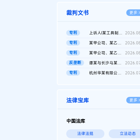
裁判文书
更多 
专利
上诉人I某工具制品有限公司与被上诉人程某及一审被告中华人民共和...
2026.0
专利
某甲公司、某乙公司、某丙公司申请诉前行为保全复议裁定书
2026.0
专利
某甲公司、某乙公司、官某与某丙公司专利申请权权属纠纷 二审判决...
2026.0
反垄断
谭某与长沙马某堆农产品股份有限公司滥用市场支配地位纠纷二审裁...
2026.0
专利
杭州华某有限公司与菲某有限公司侵害发明专利权纠纷
2026.0
法律宝库
更多 
中国法库
法律法规
立法动态