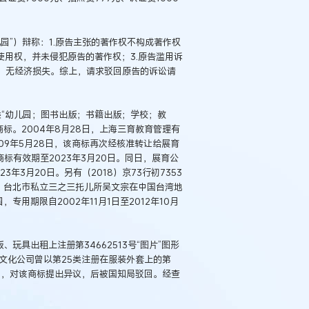
园”）辩称：1.原告主张的著作权不构成著作权
使用权，并未侵犯原告的著作权；3.原告滥用诉
用，无经济损失。综上，请求驳回原告的诉讼请
1类“幼儿园；图书出版；书籍出版；学校；教
商标。2004年8月28日，上海三育教育管理有
09年5月28日，该商标再次经核准转让给展育
标有效期至2023年3月20日。同日，展育公
3月20日。另有（2018）京73行初7353
明，台北市私立三之三托儿所吴文宗在中国台湾地
专用期限自2002年11月1日至2012年10月
、玩具出租上注册第34662513号“图片”图形
三之三文化公司曾以第25类注册在服装外套上的第
权为由，对该商标提出异议，后被国知局驳回。经查