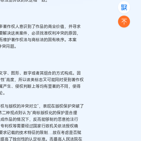
多著作权人意识到了作品的商业价值，并寻求
要解决这类案件，必须找准权利冲突的原因，
而维护著作权法与商标法的固有秩序。本案
冲突问题。
文字、图形、数字或者其组合的方式构成。因
性”高度，所以该类标志又可能同时受到著作权
属产生、侵权判断上等均有显著的不同，使得
论。
权与版权的冲突对立”，表现在版权保护突破了
第二种观点则认为“商标版权化的保护是合理
构成作品的情况下，反而能够制约恶意抢注行
、专利权等需要经过国家行政机关依法授权确
要求记载的技术特征的限制…故在考虑是否赋
上提高了独创性的认定标准。而最高人民法院在