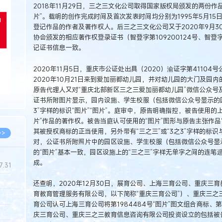
2018年11月29日，三之三文化公司取得国家版权局颁发的两份作
片”。载明的创作完成时间及首次发表时间均分别为1995年5月15日
登记作品的作者及著作权人。后三之三文化公司又于2020年9月
协会颁发的相应著作权登录证书（智登字第109200124号、智登字
记证书信息一致。
2020年11月5日，重庆市公证处出具（2020）渝证字第4110
2020年10月21日来到爱加丽都幼儿园，并对幼儿园的大门及园内
原告代理人又对“重庆北部新区三之三爱加丽都幼儿园”微信公众号
证书所附图片显示，园内设施、学生校服（包括微信公众号显示的园服
3”字样的标识“图片”“图片”。庭审中，原告明确指控，被告使用的
片”作品的著作权。被告当庭认可使用的“图片”图形与原告主张作品
其被授权商标的正当使用，另外带有“三之三”或“3之3”字样的标
>>
对，公证书所附照片中的园区设施、学生校服（包括微信公众号显示
的“图片”基本一致，园区设施上的“三之三”字样无单字之间的连笔造
成。
7.31
还查明，2020年12月30日，展育公司、上海三育公司、重庆三
育教育管理服务有限公司，以下简称“重庆三育公司”）、重庆三之
5.14
育公司认可上海三育公司将第1984484号“图片”图文组合商标、第1
5.08
庆三育公司、重庆三之三教育信息咨询有限公司投资设立的包括被