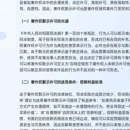
前者如著作权法中的合理使用、法定许可、强制许可，具有强制性
性、自愿性。因此，著作权默示许可也是著作权侵权案件乃至权利
（一）著作权默示许可的内涵
《中华人民共和国民法典》第一百四十条规定，行为人可以明示或
同法制度，用于探寻合同各方潜在的合意，形成对已有合同的补充
但著作权许可行为作为典型的意思表示行为，必然也存在明示与默
沉默。由于默示的意思表示基于推定得出，因此需要法院结合当事
析，使其不背离当事人的意思自治，这也决定了默示许可具有个案
可以将著作权默示许可定义为“在特定情形下著作权人未明示许可
因可以推定其对使用该作品的行为并不反对的一种许可形态。”
（二）著作权默示许可的适用条件：信赖利益标准
由于著作权默示许可的法律缺位，司法实践对此探讨较少，但法院
待”理论为适用著作权默示许可提供了有益参考：“如果购买者基于
方式产生合理期待，如不实施这一合理期待的行为，将会导致这一
实质价值”。 该“合理期待”说即民法上的“信赖利益”。信赖利益
惯、书面约定的信赖而相信合意已经达成，确信可以实现预期回报
易安全与交易秩序，因此在解释意思表示时，并不绝对以表意人的