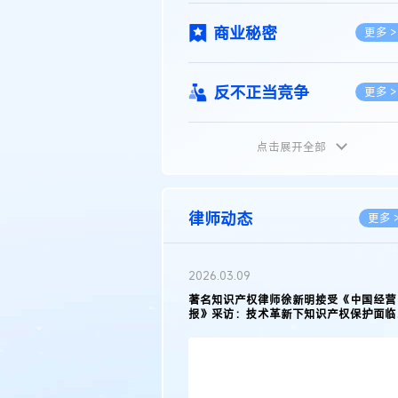
商业秘密
更多 >
反不正当竞争
更多 >
点击展开全部
植物新品种
更多 >
地理标志
更多 >
律师动态
更多 
集成电路布图设计
更多 >
2026.02.10
权律师徐新明接受《中国经营
徐新明律师经典案例：刘某与西安某生物
技术革新下知识产权保护面临新
技有限公司技术合作开发合同纠纷案
技术合同
策略
更多 >
传统文化
更多 >