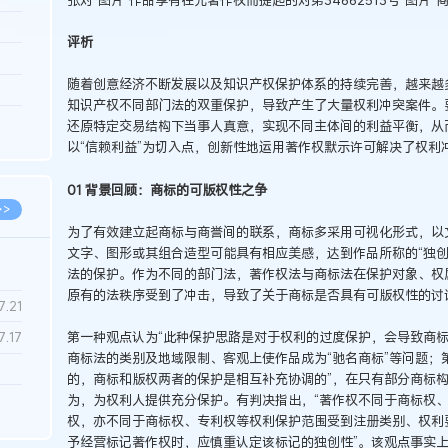
3.26
评析
8.06
随着创意经济不断发展以及知识产权保护体系的持续完善，越来越
8.04
知识产权不同部门法的双重保护，导致产生了大量权利冲突案件。
8.04
还原特定交易结构下当事人真意，实现不同主体间的利益平衡，从
以“信赖利益”为切入点，创新性地运用著作权默示许可解决了权利
8.03
01 背景回顾：商标的可版权性之争
>>
为了有效建立起商标与商誉间的联系，商标多采用可视化形式，以
文字、图形或其组合造型可能具有相应美感，达到作品所称的“独创
法的保护。作为不同的部门法，著作权法与商标法在保护对象、权
原有的法秩序受到了冲击，导致了关于商标是否具有可版权性的讨
7.28
7.21
第一种观点认为“此种保护思路是对于权利的过度保护，会导致商标
7.17
商标法的类别及地域限制、客观上使作品成为“驰名商标”等问题；
的，商标和版权两者的保护是相互补充协调的”，在只有部分商标
为，为权利人提供充分保护。有判决指出，“著作权不同于商标权
7.02
权，亦不同于商标权、专利权等权利保护范围受到注册类别、权利
6.22
予经营标记著作权时，应慎重认定该标记的独创性”。该观点事实