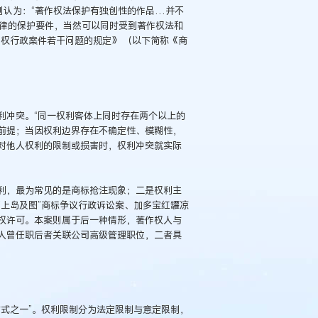
中则认为：“著作权法保护有独创性的作品…并不
律的保护要件，当然可以同时受到著作权法和
权行政案件若干问题的规定》 （以下简称《商
利冲突。“同一权利客体上同时存在两个以上的
前提；当因权利边界存在不确定性、模糊性，
对他人权利的限制或损害时，权利冲突就实际
利，最为常见的是商标抢注现象；二是权利主
上岛及图”商标争议行政诉讼案、加多宝红罐凉
权许可。本案则属于后一种情形，著作权人与
人曾任职后者关联公司高级管理职位，二者具
式之一”。权利限制分为法定限制与意定限制，