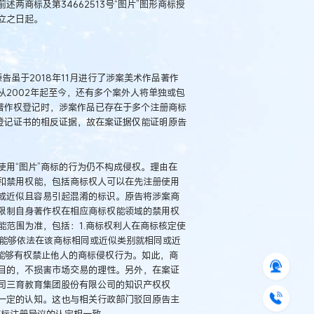
述两商标及第34662513号“图片”图形商标授
立之日起。
告虽于2018年11月进行了涉案美术作品著作
2002年起至今，还有多个案外人将单独或包
著作权登记时，涉案作品已存在于多个注册商标
登记证书的相反证据，故在案证据仅能证明原告
用“图片”商标的行为仍不构成侵权。理由在
和禁用权能，包括商标权人可以在先注册使用
或近似且容易引起混淆的标识。原告将涉案商
限制自身著作权在相应商标权能领域的禁用权
范围为准，包括：1.商标权利人在商标核定使
利人能够依法在该商标相同或近似类别就相同或近
能够有权禁止他人的商标侵权行为。如此，商
目的，不损害市场交易的理性。另外，在案证
司三育教育集团股份有限公司的知识产权权
一定的认知。这也与相关行政部门驳回原告主
”商标注册异议的认定相一致。