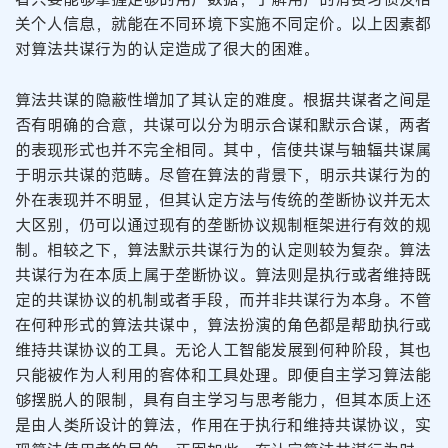
关个人信息，就能在不同环境下实施不同定价。以上因素都
对算法共谋行为的认定造成了很大的困难。
算法共谋的隐蔽性增加了其认定的难度。根据共谋者之间是
否有明确的合意，共谋可以分为明示合谋和默示合谋，两者
的表现形式也并不完全相同。其中，信使共谋与轴辐共谋属
于明示共谋的范畴。尽管在算法的背景下，明示共谋行为的
外在表现并不明显，但其认定方法与传统的垄断协议并无太
大区别，仍可以通过现有的垄断协议规制框架进行有效的规
制。相较之下，算法默示共谋行为的认定则较为复杂。算法
共谋行为在本质上属于垄断协议。算法则是执行或者维持既
定的共谋协议的机制或者手段，而并非共谋行为本身。不管
在何种形式的算法共谋中，算法扮演的角色都是帮助执行或
维持共谋协议的工具。无论人工智能发展到何种阶段，其也
只能被作为人利用的客体和工具处理。即便自主学习算法能
够摆脱人的限制，具有自主学习与思考能力，但其本质上还
是由人类所设计的算法，作用在于执行和维持共谋协议，实