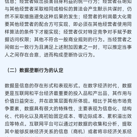
信息；经营者做出损害自身利益的统一行为；经营者在明知
与其他经营者采取相同或相似的算法会产生默示共谋时，仍
然不采取措施避免这种后果的发生；经营者的利润最大化需
要其他经营者的配合方可实现，即必须在其他经营者使用同
样算法的条件下才能实现；经营者仅对特定竞争对手赋予数
据访问权限；其他不符合一般商业规则的行为。当经营者之
间做出一致行为且满足上述附加因素之一时，可以推定当事
人之间存在合意，进而构成垄断协议行为。
（二）数据垄断行为的认定
数据是信息的存在形式和表现形式。在数字经济时代，数据
更是互联网和平台经济最重要的投入品和产出品，其作用与
价值日益突出，并在政策层面有所体现。相比于其他市场竞
争要素，数据具有很大的特殊性，主要表现为信息化、结构
化、代码化以及高初始固定成本、零边际成本、累积溢出效
应等特点。互联网平台可以通过对数据的收集和分析，提取
其中能够反映经济关系的信息（商机）或者将非经济关系经