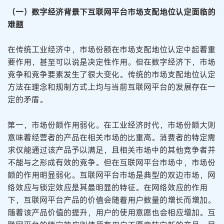
（一）数字经济背景下互联网平台市场支配地位认定面临的
难题
在传统工业经济中，市场份额在市场支配地位认定中起着重
要作用，甚至可以说是决定性作用。但在数字经济下，市场
竞争和竞争要素发生了很大变化。传统的市场支配地位认定
方法在理念和规制方式上均与当前互联网平台的发展存在一
定的矛盾。
第一，市场份额作用弱化。在工业经济时代，市场份额大则
意味着经营者的产品在相关市场的比重高。消费者的特定需
求仅能通过该产品予以满足，且相关市场中的其他竞争者并
不能与之形成有效的竞争。但在互联网平台市场中，市场份
额的作用明显弱化。互联网平台市场是典型的双边市场，网
络效应与锁定效应是其最明显的特征。在网络效应的作用
下，互联网平台产品的价值会随着用户数量的增长而增加。
随着该产品价值的提升，用户的使用意愿也会相应增加。互