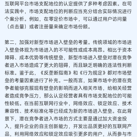
互联网平台市场支配地位的认定提供了多种考虑因素。在司
法实践中，市场支配地位的判断应当充分结合实际情况进行
个案分析。例如，在零定价市场中，可以通过用户访问量
（点击量）或者注册量来确定市场份额。
第二，加强对新型市场进入壁垒的考量。传统领域的市场进
入壁垒体现为市场进入的不可能性或成本高昂。相比于资本
障碍、成本优势等传统壁垒，新型市场进入壁垒对潜在竞争
者进入市场造成了更大的阻碍，而且缺乏明确的违法性判断
标准。鉴于此，《反垄断指南》和《行为规定》都对市场壁
垒的考量因素进行了补充。一般而言，如果市场中的潜在竞
争者能够克服现有壁垒的影响而进入相关市场，给相关经营
者造成竞争压力，那么认定经营者具有市场支配地位的可能
性较低。在当前互联网行业中，网络效应、锁定效应、技术
兼容性、技术标准化等已经成为新的市场进入壁垒。在此背
景下，潜在竞争者进入市场的方式主要是通过加大资金投
入，提升企业的自主创新能力，开发出品质更好的互联网产
品，利用网络效应和锁定效应吸引更多的用户，从而参与市