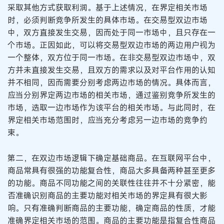
采取其他方式获取利润。基于上述情况，在界定相关市场
时，必须判断竞争所发生的具体市场。在交易型双边市场
中，双方直接发生交易，因而处于同一市场中，且只存在一
个市场。正因如此，可以将交易型双边市场的两边用户视为
一个整体，双方位于同一市场。在非交易型双边市场中，双
方并未直接发生交易，且双方的需求以及对平台作用的认知
并不相同，因而需要分别考虑两边市场的情况。具体而言，
应当分别界定两边市场的相关市场，通过鉴别竞争所发生的
市场，选取一边市场作为该平台的相关市场。与此同时，在
界定相关市场范围时，应当充分考虑另一边市场的竞争约
束。
第二，在双边市场逻辑下确定基础商品。在互联网平台中，
商品常具有很强的功能复合性，商品大多具备两种甚至更多
的功能。商品不同功能之间的关联性往往并不十分紧密，能
否准确识别商品的主要功能对相关市场的界定具有很大影
响。只有准确判断商品的主要功能，确定商品的性质，才能
准确界定相关市场的范围。商品的主要功能是指复合性商品