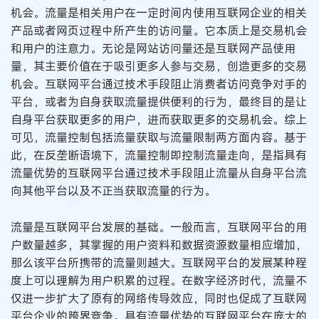
机会。流量是相关用户在一定时间内使用互联网企业的相关
产品或者网页过程中所产生的访问量。它本质上是交易机会
和用户的注意力。无论是网站访问量还是互联网产品使用
量，其主要价值在于吸引更多人参与交易，创造更多的交易
机会。互联网平台通过技术手段阻止消费者访问竞争对手的
平台，或者为自身获取流量提供便利的行为，最终目的是让
自身平台获取更多的用户，进而获取更多的交易机会。综上
可见，流量控制包括流量获取与流量限制两方面内容。基于
此，在反垄断语境下，流量控制即控制流量走向，是指具有
流量优势的互联网平台通过技术手段阻止流量从自身平台流
向其他平台以及不正当获取流量的行为。
流量是互联网平台发展的基础。一般而言，互联网平台的用
户数量越多，其掌握的用户资料和数据资源数量相应增加，
那么该平台所携带的流量则越大。互联网平台的发展某种程
度上可以理解为用户积累的过程。在数字经济时代，流量不
仅进一步扩大了原有的网络传导效应，同时也促成了互联网
平台企业的跨界竞争。具有流量优势的互联网平台在庞大的