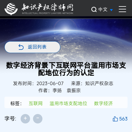
中文
返回列表
数字经济背景下互联网平台滥用市场支
配地位行为的认定
发布时间：2023-06-07
来源：知识产权杂志
作者：李扬 袁振宗
标签：
互联网
滥用市场支配地位
数字经济
+
-
字号:
563