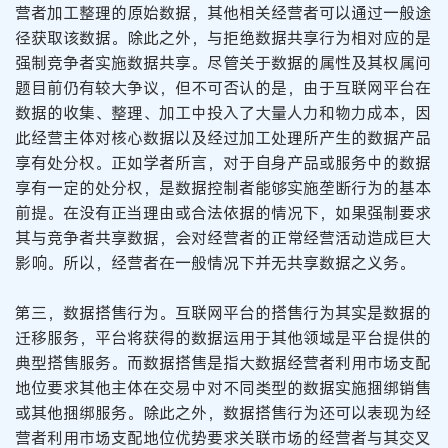
营者加工整理的原始数据，其他相关经营者可以通过一般途
径获取该数据。除此之外，与拒绝数据共享行为相对应的是
强制竞争者实施数据共享。尽管关于数据的属性及其权属问
题目前仍有较大争议，但不可否认的是，由于互联网平台在
数据的收集、整理、加工中投入了大量人力和物力成本，因
此经营主体对核心数据以及经过加工处理所产生的数据产品
享有处分权。正如学者所言，对于自身产品或服务中的数据
享有一定的处分权，是数据控制者能够实施垄断行为的基本
前提。在没有正当理由或合法依据的情况下，如果强制要求
其与竞争者共享数据，会对经营者的正常经营活动造成巨大
影响。所以，经营者在一般情况下并无共享数据之义务。
第三，数据搭售行为。互联网平台的搭售行为其实是数据的
迁移服务，平台将获得的数据运用于其他领域是平台提供的
典型搭售服务。而数据搭售是指大数据经营者利用市场支配
地位要求其他主体在交易中对不同类型的数据实施捆绑销售
或其他捆绑服务。除此之外，数据搭售行为还可以表现为经
营者利用市场支配地位优势要求关联市场的经营者与其交叉