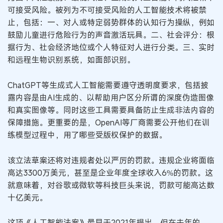
可接受风险。被列为不可接受风险的人工智能技术将被禁
止，包括：一、对人或特定弱势群体的认知行为操纵，例如
鼓励儿童进行危险行为的声音激活玩具。二、社会评分：根
据行为、社会经济地位或个人特征对人进行分类。三、实时
和远程生物识别系统，如面部识别。
ChatGPT等生成式人工智能需要遵守透明度要求，包括披
露内容是由AI生成的、以帮助用户区分所谓的深度伪造图像
和真实图像等。同时这些工具需要具备防止生成非法内容的
保障措施。更重要的是，OpenAI等厂商需要公开他们在训
练模型过程中，用了哪些受版权保护的数据。
该立法草案还将对违规者处以严厉的罚款。违规企业将面临
高达3300万美元，甚至是企业年度全球收入6%的罚款。这
就意味着，对谷歌或微软等科技巨头来说，罚款可能高达数
十亿美元。
这项《人工智能法案》最早于2021年提出。但在去年的