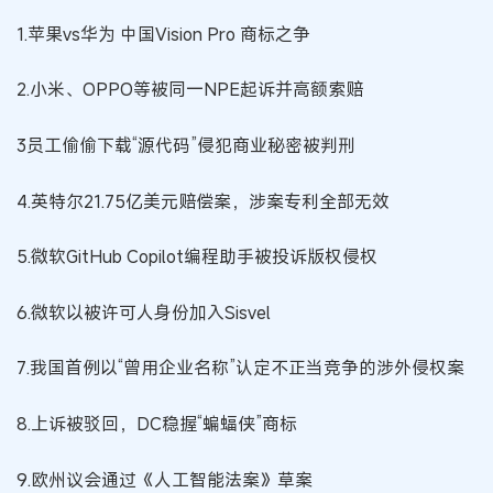
1.苹果vs华为 中国Vision Pro 商标之争
2.小米、OPPO等被同一NPE起诉并高额索赔
3员工偷偷下载“源代码”侵犯商业秘密被判刑
4.英特尔21.75亿美元赔偿案，涉案专利全部无效
5.微软GitHub Copilot编程助手被投诉版权侵权
6.微软以被许可人身份加入Sisvel
7.我国首例以“曾用企业名称”认定不正当竞争的涉外侵权案
8.上诉被驳回，DC稳握“蝙蝠侠”商标
9.欧州议会通过《人工智能法案》草案