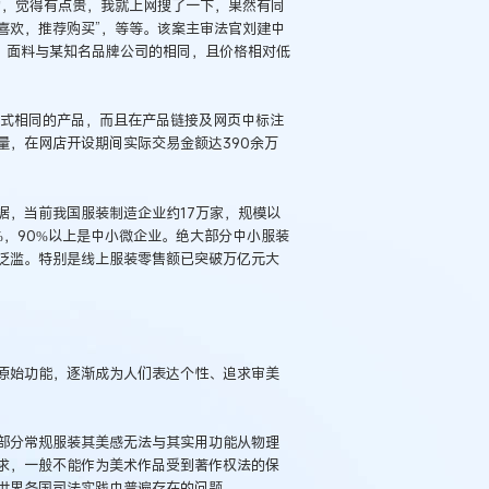
的，觉得有点贵，我就上网搜了一下，果然有同
喜欢，推荐购买”，等等。该案主审法官刘建中
、面料与某知名品牌公司的相同，且价格相对低
款式相同的产品，而且在产品链接及网页中标注
量，在网店开设期间实际交易金额达390余万
据，当前我国服装制造企业约17万家，规模以
8%，90%以上是中小微企业。绝大部分中小服装
泛滥。特别是线上服装零售额已突破万亿元大
原始功能，逐渐成为人们表达个性、追求审美
部分常规服装其美感无法与其实用功能从物理
求，一般不能作为美术作品受到著作权法的保
世界各国司法实践中普遍存在的问题。