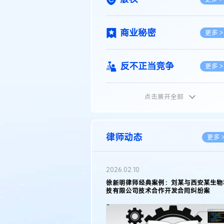
商业秘密
更多 >
反不正当竞争
更多 >
点击展开全部
植物新品种
更多 >
地理标志
更多 >
律师动态
更多 
集成电路布图设计
更多 >
2026.02.10
权律师徐新明接受《中国经营
徐新明律师经典案例：刘某与西安某生物
技术革新下知识产权保护面临新
技有限公司技术合作开发合同纠纷案
技术合同
策略
更多 >