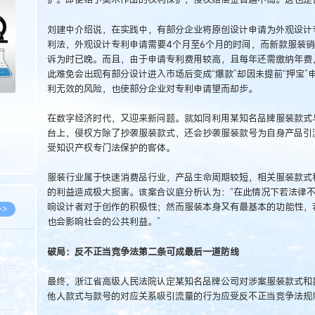
>
刘建中介绍说，在实践中，有部分企业将原创设计申请为外观设计
利法，外观设计专利申请需要4个月至6个月的时间，而新款服装
诉为时已晚。而且，由于申请专利费用较高，且每年还需缴纳年费
此难免会出现有部分设计进入市场后变成“爆款”却因未提前“押宝
利无效的风险，也使部分企业对专利申请望而却步。
在数字经济时代，又迎来新问题。就如同利用某知名品牌服装款式
台上，侵权方除了抄袭服装款式，还会抄袭服装款号为自身产品引
受知识产权专门法保护的客体。
服装行业属于快速消费品行业，产品生命周期较短，相关服装款式
的利益造成极大损害。该案合议庭分析认为：“在此情况下若法律
响设计者对于创作的积极性；然而服装本身又有最基本的功能性，
>>
也会影响社会的公共利益。”
破局：反不正当竞争法第二条可成最后一道防线
8.07
最终，浙江省高级人民法院认定某知名品牌公司对涉案服装款式和
他人款式与款号的对应关系吸引流量的行为应受反不正当竞争法规
5.14