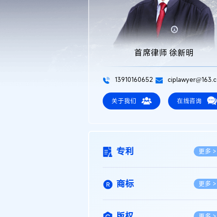
首席律师 徐新明
13910160652
ciplawyer@163.
关于我们
在线咨询
专利
更多 >
商标
更多 >
版权
更多 >