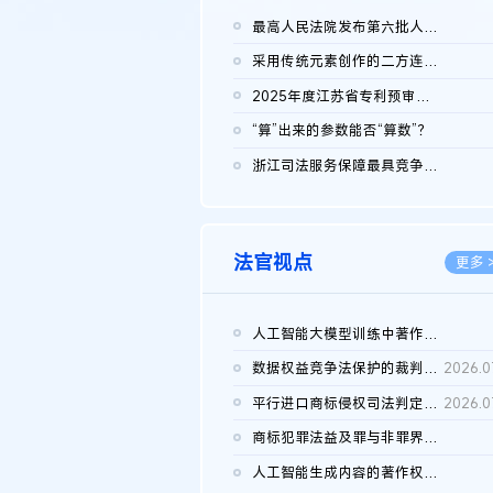
最高人民法院发布第六批人民法院种业知识产权司法保护典型案例 含...
2026.0
采用传统元素创作的二方连续装饰图案作品的独创性及侵权对比认定
2026.0
2025年度江苏省专利预审典型案例
2026.0
“算”出来的参数能否“算数”？
2026.0
浙江司法服务保障最具竞争力营商环境建设典型案例（第二批）含侵...
2026.0
法官视点
更多 
人工智能大模型训练中著作权的合理使用
2026.0
数据权益竞争法保护的裁判路径构建
2026.0
平行进口商标侵权司法判定规则的困境与纾解
2026.0
商标犯罪法益及罪与非罪界限研究
2026.0
人工智能生成内容的著作权司法认定：演进逻辑、现实困境与规则建...