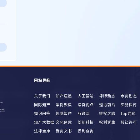
网站导航
关于我们
知产速递
人工智能
律师动态
审判动态
广
国际知产
案例聚焦
法官视点
理论前沿
实务探讨
2室
知识问答
趣味知产
互联网
维权之路
top专题
知产大数据
文化创意
创新科技
权利诞生
转让许可
法律宝库
裁判文书
权利查询