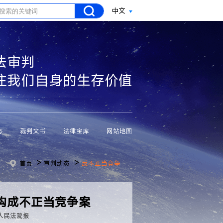
中文
法审判
注我们自身的生存价值
态
裁判文书
法律宝库
网站地图
>
>
首页
审判动态
反不正当竞争
构成不正当竞争案
人民法院报