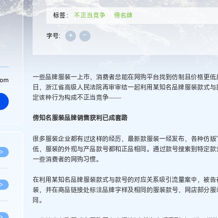
标签：
不正当竞争
傍名牌
+
-
字号:
一些品牌服装一上市，消费者总能在网购平台找到仿制且价格更低廉
com
日，浙江省高级人民法院再审审结一起利用某知名品牌服装款式与
定该种行为构成不正当竞争——
傍知名服装品牌销售获利已成套路
很多服装企业都有过这样的经历，最新款服装一经发布，各种仿版“
低，服装的外观与产品款号都和正品相同。通过款号搜索到特定款式
>
一些消费者的网购习惯。
在利用某知名品牌服装款式与款号的对应关系吸引流量案中，被告
>
装，并在商品链接处标注品牌字样及相同的服装款号，网店部分服
同。
>