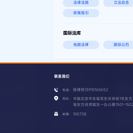
法律法规
立法动态
政策指引
国际法库
他国法律
国际公约
联系我们
徐律师13910160652
电话：
中国北京市东城区东长安街1号东方
地址：
场东方经贸城东一办公楼1501-150
100738
邮编：