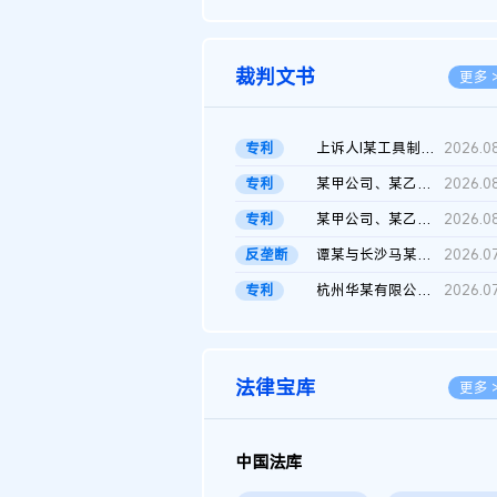
2026.0
裁判文书
更多 
专利
上诉人I某工具制品有限公司与被上诉人程某及一审被告中华人民共和...
2026.0
专利
某甲公司、某乙公司、某丙公司申请诉前行为保全复议裁定书
2026.0
专利
某甲公司、某乙公司、官某与某丙公司专利申请权权属纠纷 二审判决...
2026.0
反垄断
谭某与长沙马某堆农产品股份有限公司滥用市场支配地位纠纷二审裁...
2026.0
专利
杭州华某有限公司与菲某有限公司侵害发明专利权纠纷
2026.0
法律宝库
更多 
中国法库