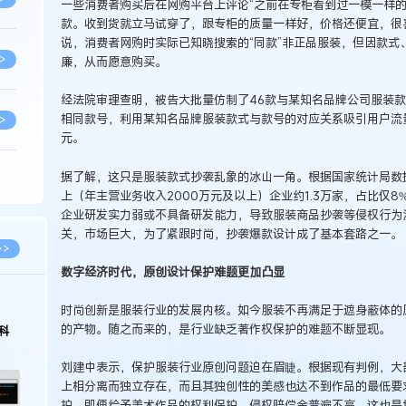
一些消费者购买后在网购平台上评论“之前在专柜看到过一模一样
款。收到货就立马试穿了，跟专柜的质量一样好，价格还便宜，很
说，消费者网购时实际已知晓搜索的“同款”非正品服装，但因款式
>
廉，从而愿意购买。
经法院审理查明，被告大批量仿制了46款与某知名品牌公司服装
相同款号，利用某知名品牌服装款式与款号的对应关系吸引用户流
>
元。
据了解，这只是服装款式抄袭乱象的冰山一角。根据国家统计局数
>
上（年主营业务收入2000万元及以上）企业约1.3万家，占比仅
企业研发实力弱或不具备研发能力，导致服装商品抄袭等侵权行为
关，市场巨大，为了紧跟时尚，抄袭爆款设计成了基本套路之一。
>
>>
数字经济时代，原创设计保护难题更加凸显
>
时尚创新是服装行业的发展内核。如今服装不再满足于遮身蔽体的
的产物。随之而来的，是行业缺乏著作权保护的难题不断显现。
科
>
刘建中表示，保护服装行业原创问题迫在眉睫。根据现有判例，大
上相分离而独立存在，而且其独创性的美感也达不到作品的最低要
护。即便给予美术作品的权利保护，侵权赔偿金普遍不高。这也是