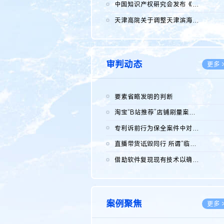
2026.0
中国知识产权研究会发布《2025年度中国企业海外知识产权纠纷调查...
2026.0
天津高院关于调整天津滨海高新技术产业开发区华苑科技园一审普通...
2026.0
审判动态
更多 
要素省略发明的判断
2026.0
淘宝“B站推荐”店铺刷量案维持原判，两被告连带赔偿150万元
2026.0
专利诉前行为保全案件中对仿制药申请人曾作出三类声明的考量及违...
2026.0
直播带货诋毁同行 所谓“临场发挥”不免责
2026.0
借助软件复现现有技术以确认相关参数特征是否被公开
2026.0
案例聚焦
更多 