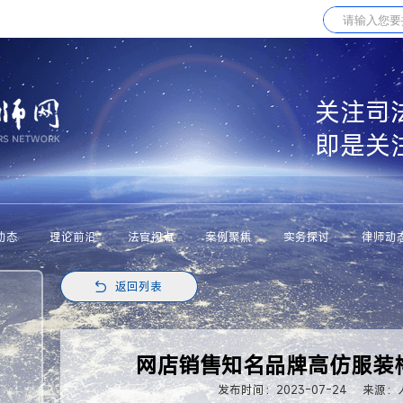
关注司
即是关
动态
理论前沿
法官视点
案例聚焦
实务探讨
律师动
返回列表
网店销售知名品牌高仿服装
发布时间：2023-07-24
来源：