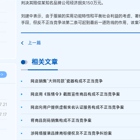
判决其赔偿某知名品牌公司经济损失150万元。
刘建中表示，由于服装的实用功能特性和平衡社会利益的考虑，著
3.26
手段，但反不正当竞争法第二条可起到最后一道防线的作用，该案
8.06
8.04
上一篇
8.04
8.03
相关文章
>>
网店销售“大师同款”瓷器构成不正当竞争
网店用《陈情令》截图宣传商品构成不正当竞争案
7.28
7.21
网店向用户提供虚假实名认证服务构成不正当竞争案
7.17
将商品刮码销售构成不正当竞争案
涉网络服装品牌商标侵权及不正当竞争纠纷案
7.02