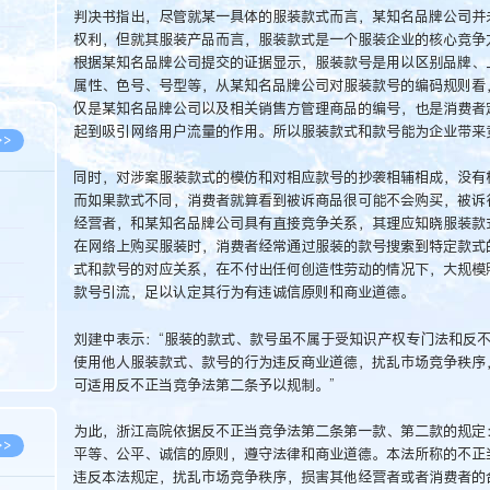
5.08
判决书指出，尽管就某一具体的服装款式而言，某知名品牌公司并
权利，但就其服装产品而言，服装款式是一个服装企业的核心竞争
8.07
根据某知名品牌公司提交的证据显示，服装款号是用以区别品牌、
8.07
属性、色号、号型等，从某知名品牌公司对服装款号的编码规则看
仅是某知名品牌公司以及相关销售方管理商品的编号，也是消费者
起到吸引网络用户流量的作用。所以服装款式和款号能为企业带来
>>
同时，对涉案服装款式的模仿和对相应款号的抄袭相辅相成，没有
而如果款式不同，消费者就算看到被诉商品很可能不会购买，被诉
经营者，和某知名品牌公司具有直接竞争关系，其理应知晓服装款
8.06
在网络上购买服装时，消费者经常通过服装的款号搜索到特定款式
式和款号的对应关系，在不付出任何创造性劳动的情况下，大规模
8.05
款号引流，足以认定其行为有违诚信原则和商业道德。
8.05
刘建中表示：“服装的款式、款号虽不属于受知识产权专门法和反
8.04
使用他人服装款式、款号的行为违反商业道德，扰乱市场竞争秩序
8.04
可适用反不正当竞争法第二条予以规制。”
为此，浙江高院依据反不正当竞争法第二条第一款、第二款的规定
>>
平等、公平、诚信的原则，遵守法律和商业道德。本法所称的不正
违反本法规定，扰乱市场竞争秩序，损害其他经营者或者消费者的