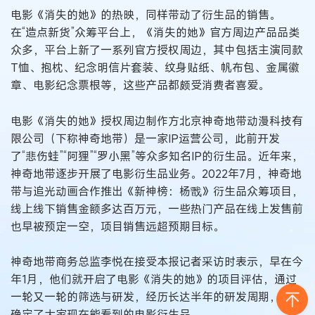
电影《消失的她》的热映，同样带动了衍生品的销售。
在“造点新货”众筹平台上，《消失的她》官方周边产品品类
众多，平台上新了一系列官方授权周边，其中包括主演同款
T恤、抱枕、纪念明信片套装、纹身贴纸、帆布包、金属徽
章、电影纪念票根等，这些产品都颇受消费者喜爱。
电影《消失的她》授权周边制作方北京神奇地带动漫科技有
限公司（下称神奇地带）是一家IP运营公司，此前开发
了“悲伤蛙”“阿狸”“罗小黑”等众多知名IP的衍生品。近年来，
神奇地带逐步开展了电影衍生品业务。2022年7月，神奇地
带与追光动画合作推出《新神榜：杨戬》衍生品众筹项目，
线上线下销售金额多达百万元，一些热门产品在线上发售前
也早被预定一空，项目销售远超预期目标。
神奇地带商务总监李悦在接受本报记者采访时表示，早在今
年1月，他们就开启了电影《消失的她》的项目评估，通过
一轮又一轮的筛选与研发，经历长达半年的研发周期，最终
确定了大家现在能看到的电影衍生品。