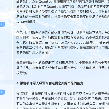
品的条件。然而Quanta仍然使用英特尔和非英特尔部件来制造
8.05
法院认为，LG 不能向Quanta主张专利权，就像其不能向其直
8.05
授予被许可人制造受专利保护的物品的权利的专利权人失去了对该
品施加进一步限制的权利。从最初购买者那里购买该物品的后续购
构成专利侵权。
>>
在美国，对购买者转售产品权利的限制也出现在生物技术领域，特
国专利法，使用已售产品的复制品构成专利侵权，而不会触发权利
有母代产品出售过。在 Monsanto Co. v. Scruggs案 中，
保护的第二代种子，被认定为构成专利侵权。最高法院支持了下级
8.05
专利的权利用尽的界限。
8.05
我国专利法中也明确规定了“权利用尽原则”。中国专利法第七十五
8.04
得的产品，由专利权人或者经其许可的单位、个人售出后，使用、
8.04
权行为。
8.03
4. 限制被许可人经营专利范围之外的产品的能力
>>
该“禁忌”主要涵盖许可人要求被许可人同意不交易与许可人相竞争
可条件的一部分。用反垄断术语来说，称为“独家交易”的承诺。需
可人的竞争对手大量丧失机会时，才可能被视为排斥竞争。考虑的因
力，使其有能力实施限制；（2） 接受独家交易义务的企业是否构