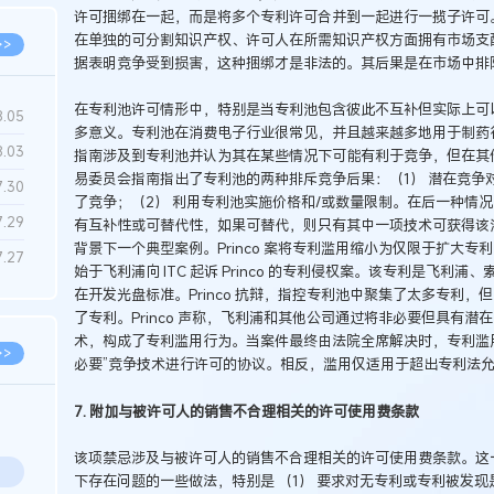
许可捆绑在一起，而是将多个专利许可合并到一起进行一揽子许可
在单独的可分割知识产权、许可人在所需知识产权方面拥有市场支
>>
据表明竞争受到损害，这种捆绑才是非法的。其后果是在市场中排
在专利池许可情形中，特别是当专利池包含彼此不互补但实际上可
8.05
多意义。专利池在消费电子行业很常见，并且越来越多地用于制药
8.03
指南涉及到专利池并认为其在某些情况下可能有利于竞争，但在其
易委员会指南指出了专利池的两种排斥竞争后果：（1） 潜在竞争
7.30
了竞争；（2） 利用专利池实施价格和/或数量限制。在后一种情
7.29
有互补性或可替代性，如果可替代，则只有其中一项技术可获得该池的许可。P
背景下一个典型案例。Princo 案将专利滥用缩小为仅限于扩大专利
7.27
始于飞利浦向 ITC 起诉 Princo 的专利侵权案。该专利是飞利浦
在开发光盘标准。Princo 抗辩，指控专利池中聚集了太多专利
了专利。Princo 声称，飞利浦和其他公司通过将非必要但具有
术，构成了专利滥用行为。当案件最终由法院全席解决时，专利滥
>>
必要”竞争技术进行许可的协议。相反，滥用仅适用于超出专利法
7. 附加与被许可人的销售不合理相关的许可使用费条款
该项禁忌涉及与被许可人的销售不合理相关的许可使用费条款。这
下存在问题的一些做法，特别是 （1） 要求对无专利或专利被发现是