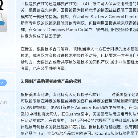
回授是独占性的还是非独占性的；（4） 被许可人保留使用改进的
关。根据该在先判例，回授被视为排斥竞争的情况往往仅限于回授
模式的一部分的情况。例如，在United States v. General E
所有专利权的政策来排除其他专利权，包括利用回授条款来获得被
样，在Kobe v. Dempsey Pump Co.案中，被告利用回授
认定为构成了试图垄断。
在我国，根据技术合同解释，“限制当事人一方在合同标的技术基
技术，或者双方交换改进技术的条件不对等，包括要求一方将其自
给对方、无偿独占或者共享该改进技术的知识产权”属于非法垄断
考量，也有公平性的考量。
3. 限制产品购买者转售产品的权利
>>
根据美国专利法，专利持有人可以授予和转让“……对美国整个地
可以被限制在特定的地区或特定的客户或特定的使用领域制造和销售
7.31
尽”原则的限制，该原则首先在 Adams v. Berk案9中被提出，在 Quanta Comp
案10中得到再次确认。在Quanta案中，美国最高法院适用专利
后活动的能力。在该案中，LG 电子向英特尔授权了某些计算机专
5.14
体现该专利技术的微处理器和芯片组。但该协议明确规定，没有向
5.08
尔产品与（b）非英特尔产品结合的许可。Quanta从英特尔购