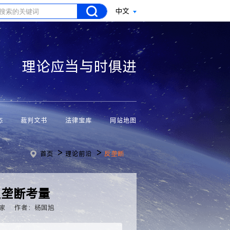
中文
理论应当与时俱进
态
裁判文书
法律宝库
网站地图
>
>
首页
理论前沿
反垄断
反垄断考量
家
作者：杨国旭