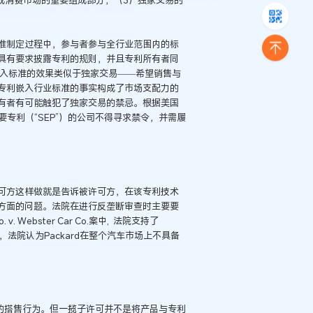
准制定过程中，参与者参与全行业范围内的标
具有要求披露专利的规则，并且专利所有者同
术嵌入标准的效果类似于独家交易——希望销售与
专利嵌入行业标准的事实构成了市场支配力的
有者有可能触犯了独家交易的禁忌。根据美国
要专利（“SEP”）的公司不得寻求禁令，并需履
可方这样做就是告诉被许可方，在该专利技术
方面的问题。法院在进行反垄断审查时主要要
. Webster Car Co.案中, 法院支持了
，法院认为Packard在整个汽车市场上不具备
的搭售行为。但一揽子许可并不是将产品与专利