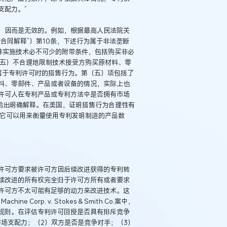
支配力。”
，因而是无效的。例如，根据最高人民法院关
合同解释”）第10条，下述行为属于非法垄断
非实施技术必不可少的附带条件，包括购买非必
（五）不合理地限制技术接受方购买原材料、零
属于专利许可时的搭售行为。第（五）项包括了
料、零部件、产品或者设备的情况，实际上也
许可人在专利产品或专利方法中是否拥有市场
给出明确解释。在美国，证明搭售行为合理性有
为它可以用来衡量使用专利发明制造的产品数
许可方要求被许可方因后续改进获得的专利转
例：刘某与西安某生物科
作开发合同纠纷案
续改进的所有权完全归于许可方所有或者要求
许可方不太可能有足够的动力来改进技术。这
 Corp. v. Stokes & Smith Co.案中，
规则。在评估专利许可回授是否具有排斥竞争
场支配力；（2）双方是否是竞争对手；（3）