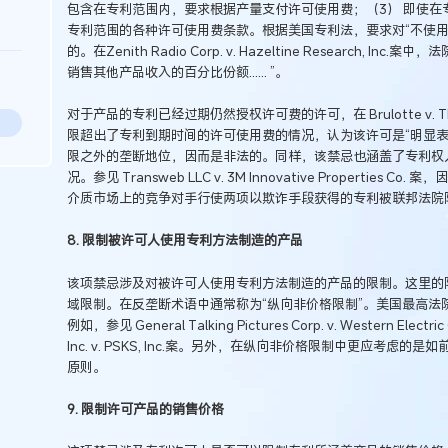
包含在专利范围内，要求根据产量支付许可使用费；（3） 即使在
专利范围的各种许可使用费条款。根据美国专利法，要求对“不使用
的。在Zenith Radio Corp. v. Hazeltine Research, 
销售其他产品收入的百分比份额...... ”。
对于产品的专利已经过期仍然授权许可费的许可，在 Brulotte v. 
限超出了专利到期时间的许可使用费的情况，认为该许可是“明显
限之外的垄断地位，因而是非法的。同样，该禁忌也涵盖了专利权
况。参见 Transweb LLC v. 3M Innovative Propertie
介质市场上的竞争对手行使两项以欺诈手段获得的专利被联邦法院
8. 限制被许可人使用专利方法制造的产品
该项禁忌涉及对被许可人使用专利方法制造的产品的限制。这里的
域限制。在反垄断术语中通常称为“纵向非价格限制”。美国最高法
例如，参见 General Talking Pictures Corp. v. Western Electric
Inc. v. PSKS, Inc.案。另外，在纵向非价格限制中更应考
原则。
9. 限制许可产品的销售价格