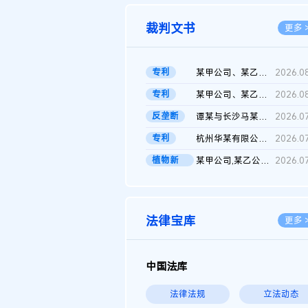
裁判文书
更多 
专利
某甲公司、某乙公司、某丙公司申请诉前行为保全复议裁定书
2026.0
专利
某甲公司、某乙公司、官某与某丙公司专利申请权权属纠纷 二审判决...
2026.0
反垄断
谭某与长沙马某堆农产品股份有限公司滥用市场支配地位纠纷二审裁...
2026.0
专利
杭州华某有限公司与菲某有限公司侵害发明专利权纠纷
2026.0
植物新
某甲公司,某乙公司,某门市部,某丙公司植物新品种临时保护期使用费...
2026.0
品..
法律宝库
更多 
中国法库
法律法规
立法动态