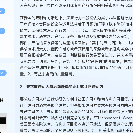
人在被设定许可条件的该专利或专利产品所在的相关市场拥有市场
>
在我国的专利许可活动中，搭售行为一般被认为属于非法垄断行为
于审理技术合同纠纷案件适用法律若干问题的解释（以下简称“技术
技术，妨碍技术进步的行为，“……（四）要求技术接受方接受并
>
需的技术、原材料、产品、设备、服务以及接收非必需的人员等;
部件、产品或者设备等的渠道或者来源。” 其中的第（四）项，即
要求技术接受方只能向许可方或者其指定的来源或者渠道购买原材
>
属于变相搭售行为。在我国，判断搭售行为是否合法时，并未考量
支配力这一因素。另外，在第（五）项的“合理性”的考量中，并未
两个普遍成功的论据：1）使用搭售来“计量”专利许可的价值，因
>
>>
量。2）有益于更高的质量控制。
2．要求被许可人将后续获得的专利转让回许可方
>
2026.03.09
2026.02.10
要求被许可人将后续获得的专利转让回许可方称为专利许可回授。
著名知识产权律师徐新明接受《中国经营
徐新明律师经典案
报》采访：技术革新下知识产权保护面临新
技有限公司技术合
让回许可方通常是被允许的。但是如果许可方要求将被许可方的后
挑战与应对策略
>
独占许可的话，则可能会带来反垄断的问题。因为在这种情况下被
种限制可能会产生减少或限制竞争的效果。在Transparent-Wrap Machine
美国最高法院认为，专利许可回授本身并不违法，但是须遵守合理
效果时需要考虑的几个合理规则因素包括（1）相关市场当事方的市
>