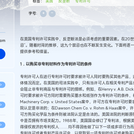
标签：
美国
反垄断
专利许可
+
-
字号:
在美国专利许可实践中，反垄断法是必须考虑的重要因素。在20世
com
忌”。随着时间的推移，这九个禁忌也在不断发生变化。下面将逐
提供参考和借鉴。
1．以购买非专利材料作为专利许可的条件
专利许可人在进行专利许可时要求被许可人同时要购买其他产品，
体情况而定。在美国的司法实践中，只有当许可人在相关专利产品
>
会阻止非专利商品与专利许可的捆绑。例如，在Henry v. A.B. D
可时要求被许可方同时需要购买墨水和纸张作为专利许可的条件，被法院
Machinery Corp. v. United States案中，许可方
>
院认定是非法的；在Dawson Chem Co. v. Rohm & Ha
可方购买化学品为条件则被法院认定是合法的。美国法院的判断原
中是否拥有市场支配力。1988年，美国国会修订了专利法，根据美
>
得侵权救济的专利权人……均不得因他做了以下一项或多项行为而
专利许可或者专利产品许可中，以获取另一项专利的许可或者购买