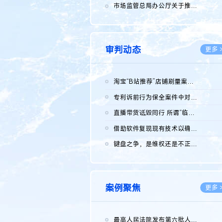
2026.0
市场监管总局办公厅关于推广第一批全国商业秘密保护创新试点典型...
2026.0
审判动态
更多 
淘宝“B站推荐”店铺刷量案维持原判，两被告连带赔偿150万元
2026.0
专利诉前行为保全案件中对仿制药申请人曾作出三类声明的考量及违...
2026.0
直播带货诋毁同行 所谓“临场发挥”不免责
2026.0
借助软件复现现有技术以确认相关参数特征是否被公开
2026.0
键盘之争，是维权还是不正当竞争？
2026.0
案例聚焦
更多 
最高人民法院发布第六批人民法院种业知识产权司法保护典型案例 含...