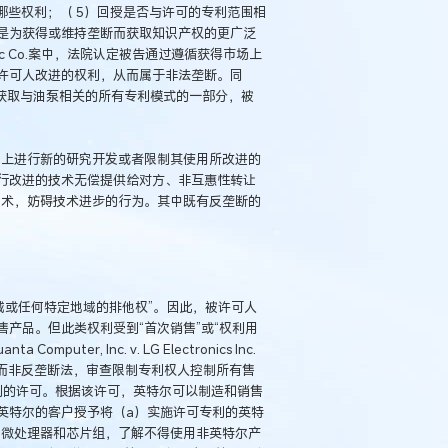
哪些权利；（ 5）回授是否与许可的专利范围相
是为获得或维持垄断而获取知识产权的更广泛
lectric Co.案中，法院认定被告通过遵循获得市场上
许可人改进的权利，从而属于非法垄断。同
条款作为获取与油泵相关的所有专利模式的一部分，被
础上进行新的研究开发或者限制其使用所改进的
行改进的技术无偿提供给对方、非互惠性转让
技术，妨碍技术进步的行为。其中既有反垄断的
域或任何特定地域的排他权”。因此，被许可人
产品。但此类权利受到“首次销售”或“权利用
uter, Inc. v. LG Electronics Inc.
法而非反垄断法，审查限制专利权人控制所有售
利的许可。根据该许可，英特尔可以制造和销售
英特尔的客户授予将（a）实施许可专利的英特
买了微处理器和芯片组，了解不得使用非英特尔产