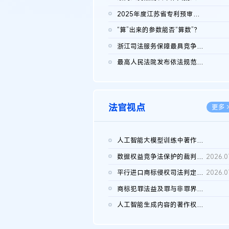
2026.0
2025年度江苏省专利预审典型案例
2026.0
“算”出来的参数能否“算数”？
2026.0
浙江司法服务保障最具竞争力营商环境建设典型案例（第二批）含侵...
2026.0
最高人民法院发布依法规范平台经营、保护消费者合法权益典型案例...
2026.0
法官视点
更多 
人工智能大模型训练中著作权的合理使用
2026.0
数据权益竞争法保护的裁判路径构建
2026.0
平行进口商标侵权司法判定规则的困境与纾解
2026.0
商标犯罪法益及罪与非罪界限研究
2026.0
人工智能生成内容的著作权司法认定：演进逻辑、现实困境与规则建...
2026.0