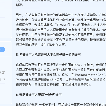
期限。
3.26
8.04
另外，在某些有关制定标准的反垄断案件中也存在这项禁忌。在标
准的制定，以建立起互操作性或兼容性标准。这种标准化组织一般
8.04
意根据公平、合理和非歧视（“FRAND”）条款许可专利。将技
8.03
行业标准兼容的产品的人必须使用专利持有者技术涵盖的技术。将
某种证据。由于在行业标准的情况下其他技术可能不可用，专利所
8.03
联邦贸易委员会法第 5 条禁止不公平竞争方法的规定，持有标准必
行其先前的承诺，提供 FRAND 许可。
>>
5. 向被许可人承诺许可人不会授予进一步的许可
这项禁忌涉及许可方不再授予进一步许可的协议。实际上，专利许
方面其不会遇到其他竞争。此类独家许可协议一般并不存在反垄断
7.28
7.21
考量许可方是否具有市场支配力。例如，在 Packard Motor Car Co. v
Packard 与其他经销商的终止关系，以维持与第三方的独家经销权
7.17
市场支配力，因此其独家经销权并不构成排斥竞争行为。
6. 强制被许可人获取“一揽子”许可
7.02
6.22
该项禁忌是强制“一揽子”许可，有点类似于在第一个禁忌中讨论过