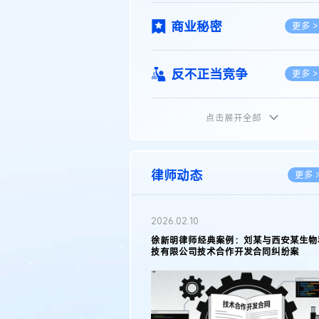
商业秘密
更多 >
反不正当竞争
更多 >
点击展开全部
植物新品种
更多 >
地理标志
更多 >
律师动态
更多 
集成电路布图设计
更多 >
2026.05.11
徐新明律师接受《天津日报》采访：解读
2025年度天津市专利行政保护案例
技术合同
更多 >
传统文化
更多 >