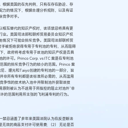
。根据美国的在先判例，只有在存在胁迫、存
配力的情况下，根据合理分析规则，以及有证
除竞争对手。
以相互替代的知识产权时，该项禁忌将具有更
行业。美国司法部和联邦贸易委员会知识产权
他情况下可能会排斥竞争。美国司法部联邦贸
对手被拒绝获得专用于专利池的专利，从而阻碍
况下，政府将考虑专用于该池的知识产权是否具
rinco Corp. vs ITC 案是在专利池
范围的排斥竞争行为的较小的范围。Princo 案
、索尼、理光和Taiyo创建的专利池的一部分，旨
，但并非所有专利都是该标准所必需的，从而滥用
潜在竞争性的技术纳入池中并限制池外获取该技
用原则被认为不适用于所指控的阻止对池外“非
允许的范围利用所主张的飞利浦专利的行为。
一禁忌涵盖了多年来美国法院认为在反垄断法
无效的商品支付许可使用费; （2） 无论是否