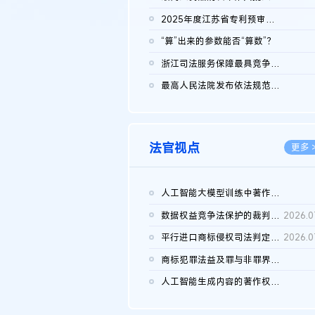
2026.0
2025年度江苏省专利预审典型案例
2026.0
“算”出来的参数能否“算数”？
2026.0
浙江司法服务保障最具竞争力营商环境建设典型案例（第二批）含侵...
2026.0
最高人民法院发布依法规范平台经营、保护消费者合法权益典型案例...
2026.0
法官视点
更多 
人工智能大模型训练中著作权的合理使用
2026.0
数据权益竞争法保护的裁判路径构建
2026.0
平行进口商标侵权司法判定规则的困境与纾解
2026.0
商标犯罪法益及罪与非罪界限研究
2026.0
人工智能生成内容的著作权司法认定：演进逻辑、现实困境与规则建...
2026.0