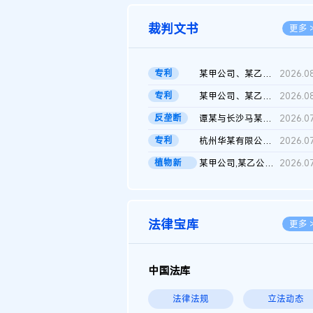
裁判文书
更多 
专利
某甲公司、某乙公司、某丙公司申请诉前行为保全复议裁定书
2026.0
专利
某甲公司、某乙公司、官某与某丙公司专利申请权权属纠纷 二审判决...
2026.0
反垄断
谭某与长沙马某堆农产品股份有限公司滥用市场支配地位纠纷二审裁...
2026.0
专利
杭州华某有限公司与菲某有限公司侵害发明专利权纠纷
2026.0
植物新
某甲公司,某乙公司,某门市部,某丙公司植物新品种临时保护期使用费...
2026.0
品..
法律宝库
更多 
中国法库
法律法规
立法动态