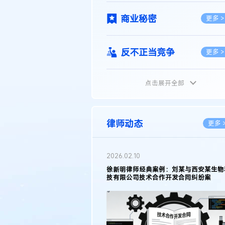
商业秘密
更多 >
反不正当竞争
更多 >
点击展开全部
植物新品种
更多 >
地理标志
更多 >
律师动态
更多 
集成电路布图设计
更多 >
2026.02.10
权律师徐新明接受《中国经营
徐新明律师经典案例：刘某与西安某生物
技术革新下知识产权保护面临新
技有限公司技术合作开发合同纠纷案
技术合同
策略
更多 >
传统文化
更多 >