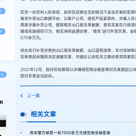
>
仅凭一封权利人的来信，如何在证据全无的情况下追加关某的犯罪
海关外贸出口数据平台，以客户公司、侵权产品紧固件、涉案人员
两家涉案外贸公司，提取相关出口报关单数据，查实关某在行政调
继续实施侵权行为，相互串供逃避侦查，“借壳”进行外贸交易，金
>
570余万元。
综合自行补充侦查的出口报关单数据、出口退税清单、支付宝转账
>
在审查起诉期间决定逮捕关某，并建议公安机关立案侦查其同案犯3
2021年12月，鄞州区检察院以涉嫌侵犯商业秘密罪对关某提起公
>
>>
院对关某追加起诉。
>
上一篇
科
相关文章
>
西安警方破获一起7000余万元侵犯商业秘密案
>