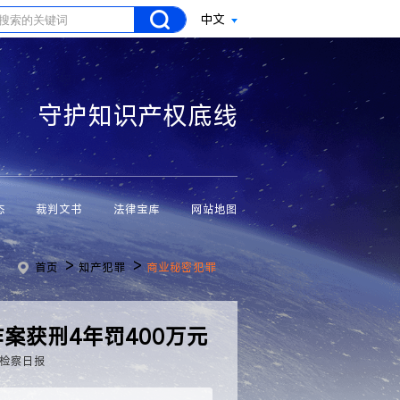
中文
守护知识产权底线
态
裁判文书
法律宝库
网站地图
>
>
首页
知产犯罪
商业秘密犯罪
案获刑4年罚400万元
检察日报