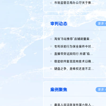
2026.0
市场监管总局办公厅关于推广第一批全国商业秘密保护创新试点典型...
2026.0
审判动态
更多 
淘宝“B站推荐”店铺刷量案维持原判，两被告连带赔偿150万元
2026.0
专利诉前行为保全案件中对仿制药申请人曾作出三类声明的考量及违...
2026.0
直播带货诋毁同行 所谓“临场发挥”不免责
2026.0
借助软件复现现有技术以确认相关参数特征是否被公开
2026.0
键盘之争，是维权还是不正当竞争？
2026.0
案例聚焦
更多 
最高人民法院发布第六批人民法院种业知识产权司法保护典型案例 含...