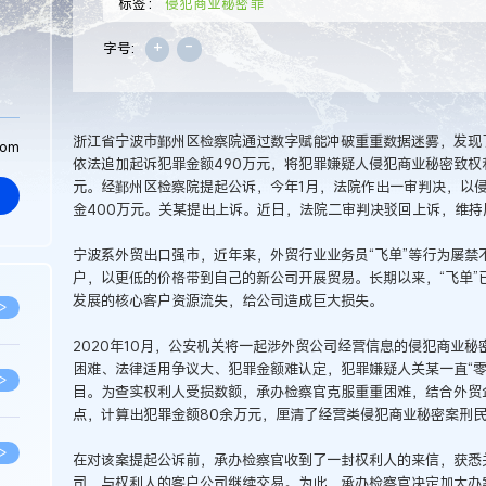
标签：
侵犯商业秘密罪
+
-
字号:
浙江省宁波市鄞州区检察院通过数字赋能冲破重重数据迷雾，发现
com
依法追加起诉犯罪金额490万元，将犯罪嫌疑人侵犯商业秘密致权
元。经鄞州区检察院提起公诉，今年1月，法院作出一审判决，以
金400万元。关某提出上诉。近日，法院二审判决驳回上诉，维持
宁波系外贸出口强市，近年来，外贸行业业务员“飞单”等行为屡禁不
户，以更低的价格带到自己的新公司开展贸易。长期以来，“飞单”
发展的核心客户资源流失，给公司造成巨大损失。
>
2020年10月，公安机关将一起涉外贸公司经营信息的侵犯商业
困难、法律适用争议大、犯罪金额难认定，犯罪嫌疑人关某一直“零
>
目。为查实权利人受损数额，承办检察官克服重重困难，结合外贸
点，计算出犯罪金额80余万元，厘清了经营类侵犯商业秘密案刑
>
在对该案提起公诉前，承办检察官收到了一封权利人的来信，获悉
司，与权利人的客户公司继续交易。为此，承办检察官决定加大办