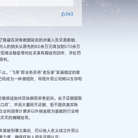
563
了隐藏在异常数据背后的涉案人员交易明细，
利人的损失从原先的80余万元增加到570余万
侵犯商业秘密罪判处关某有期徒刑四年，并处罚
原判。
止。“飞单”即业务员将“老东家”发展稳定的客
已经成为一种潜规则，导致外贸公司赖以生存和
秘密案移送鄞州区检察院审查起诉。由于证据提取
口供”，并且大量毁灭证据，拒不提供真实账
企业利润率计算多以外销金额为基数的行业特
民交叉的模糊地带。
关某被刑事立案后，仍以他人名义成立外贸公
案力度，确保权利人损失足额认定。