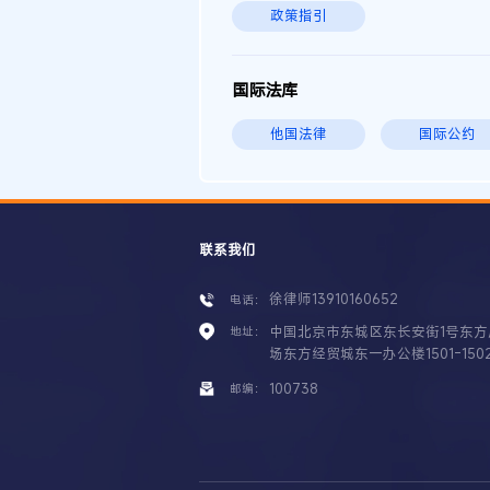
政策指引
国际法库
他国法律
国际公约
联系我们
徐律师13910160652
电话：
中国北京市东城区东长安街1号东方
地址：
场东方经贸城东一办公楼1501-150
100738
邮编：