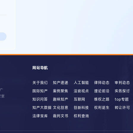
网站导航
关于我们
知产速递
人工智能
律师动态
审判动态
广
国际知产
案例聚焦
法官视点
理论前沿
实务探讨
2室
知识问答
趣味知产
互联网
维权之路
top专题
知产大数据
文化创意
创新科技
权利诞生
转让许可
法律宝库
裁判文书
权利查询