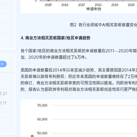
3.26
8.06
图2 各行业领域中AI相关发明数量变化（
8.04
8.04
4. 商业方法相关发明国家/地区申请趋势
8.03
各个国家/地区的商业方法相关发明的申请数量在2011—2020
加，2020年的申请数量超过了6万件。
>>
美国的申请数量自2014年以来呈减少趋势，其主要原因是2014年
关发明难以获得专利授权；但近年来美国的申请数量维持在了2万件
的修订，商业方法相关发明审查的可预见性得以提高。向欧洲专利
的，报告认为是欧洲专利局对商业方法相关发明创造性实行更严格
7.28
7.21
7.17
7.02
6.22