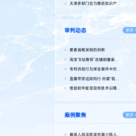
2026.0
天津多部门合力推进知识产权保护工作
2026.0
审判动态
更多 
要素省略发明的判断
2026.0
淘宝“B站推荐”店铺刷量案维持原判，两被告连带赔偿150万元
2026.0
专利诉前行为保全案件中对仿制药申请人曾作出三类声明的考量及违...
2026.0
直播带货诋毁同行 所谓“临场发挥”不免责
2026.0
借助软件复现现有技术以确认相关参数特征是否被公开
2026.0
案例聚焦
更多 
最高人民法院发布第六批人民法院种业知识产权司法保护典型案例 含...