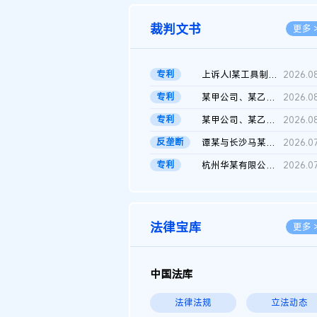
裁判文书
更多 
专利
上诉人I某工具制品有限公司与被上诉人程某及一审被告中华人民共和...
2026.0
专利
某甲公司、某乙公司、某丙公司申请诉前行为保全复议裁定书
2026.0
专利
某甲公司、某乙公司、官某与某丙公司专利申请权权属纠纷 二审判决...
2026.0
反垄断
谭某与长沙马某堆农产品股份有限公司滥用市场支配地位纠纷二审裁...
2026.0
专利
杭州华某有限公司与菲某有限公司侵害发明专利权纠纷
2026.0
法律宝库
更多 
中国法库
法律法规
立法动态