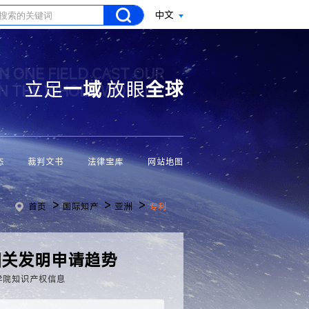
中文
N ONE FIELD CAST OUR
立足
一域
放眼
全球
ON THE WHOLE WORLD
态
裁判文书
法律宝库
网站地图
>
>
>
首页
国际知产
亚洲
专利
相关发明申请趋势
学院知识产权信息