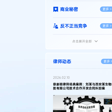
商业秘密
更多 >
反不正当竞争
更多 >
点击展开全部
植物新品种
更多 >
地理标志
更多 >
律师动态
更多 
集成电路布图设计
更多 >
2026.02.10
权律师徐新明接受《中国经营
徐新明律师经典案例：刘某与西安某生物
技术革新下知识产权保护面临新
技有限公司技术合作开发合同纠纷案
技术合同
策略
更多 >
传统文化
更多 >