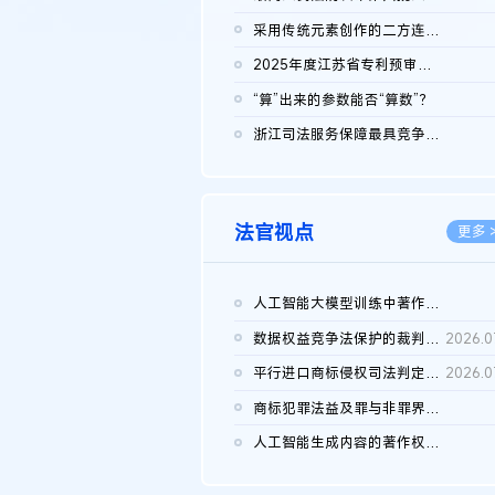
2026.0
采用传统元素创作的二方连续装饰图案作品的独创性及侵权对比认定
2026.0
2025年度江苏省专利预审典型案例
2026.0
“算”出来的参数能否“算数”？
2026.0
浙江司法服务保障最具竞争力营商环境建设典型案例（第二批）含侵...
2026.0
法官视点
更多 
人工智能大模型训练中著作权的合理使用
2026.0
数据权益竞争法保护的裁判路径构建
2026.0
平行进口商标侵权司法判定规则的困境与纾解
2026.0
商标犯罪法益及罪与非罪界限研究
2026.0
人工智能生成内容的著作权司法认定：演进逻辑、现实困境与规则建...
2026.0