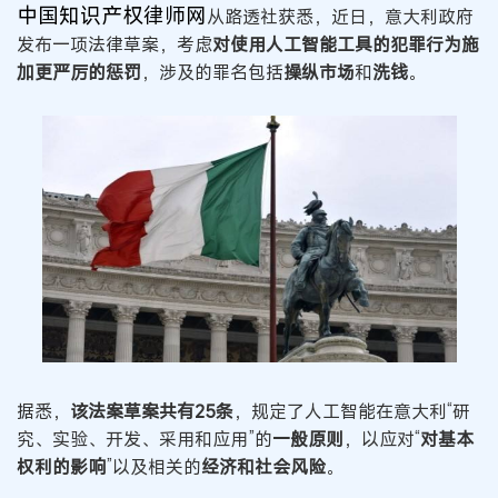
中国知识产权律师网
从路透社获悉，近日，意大利政府
发布一项法律草案，考虑
对使用人工智能工具的犯罪行为施
加更严厉的惩罚
，涉及的罪名包括
操纵市场
和
洗钱
。
据悉，
该法案草案共有25条
，规定了人工智能在意大利“研
究、实验、开发、采用和应用”的
一般原则
，以应对“
对基本
权利的影响
”以及相关的
经济和社会风险
。