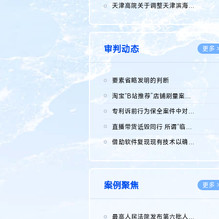
2026.0
天津高院关于调整天津滨海高新技术产业开发区华苑科技园一审普通...
2026.0
审判动态
更多 
要素省略发明的判断
2026.0
淘宝“B站推荐”店铺刷量案维持原判，两被告连带赔偿150万元
2026.0
专利诉前行为保全案件中对仿制药申请人曾作出三类声明的考量及违...
2026.0
直播带货诋毁同行 所谓“临场发挥”不免责
2026.0
借助软件复现现有技术以确认相关参数特征是否被公开
2026.0
案例聚焦
更多 
最高人民法院发布第六批人民法院种业知识产权司法保护典型案例 含...