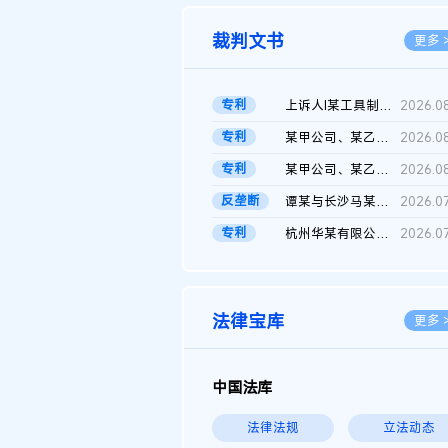
裁判文书
更多 
专利
上诉人I某工具制品有限公司与被上诉人程某及一审被告中华人民共和...
2026.0
专利
某甲公司、某乙公司、某丙公司申请诉前行为保全复议裁定书
2026.0
专利
某甲公司、某乙公司、官某与某丙公司专利申请权权属纠纷 二审判决...
2026.0
反垄断
谭某与长沙马某堆农产品股份有限公司滥用市场支配地位纠纷二审裁...
2026.0
专利
杭州华某有限公司与菲某有限公司侵害发明专利权纠纷
2026.0
法律宝库
更多 
中国法库
法律法规
立法动态