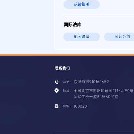
政策指引
国际法库
他国法律
国际公约
联系我们
徐律师13910160652
电话：
中国北京市朝阳区建国门外大街1号
地址：
贸写字楼一座30层3001室
100020
邮编：