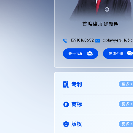
首席律师 徐新明
13910160652
ciplawyer@163.
关于我们
在线咨询
专利
更多 >
商标
更多 >
版权
更多 >