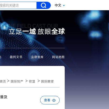
中文
N ONE FIELD CAST OUR
立足
一域
放眼
全球
ON THE WHOLE WORLD
态
裁判文书
法律宝库
网站地图
>
>
>
首页
国际知产
欧盟
国际瞭望
普及
查看