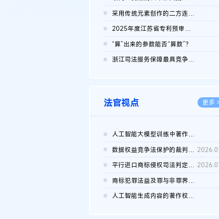
2026.0
采用传统元素创作的二方连续装饰图案作品的独创性及侵权对比认定
2026.0
2025年度江苏省专利预审典型案例
2026.0
“算”出来的参数能否“算数”？
2026.0
浙江司法服务保障最具竞争力营商环境建设典型案例（第二批）含侵...
2026.0
法官视点
更多 
人工智能大模型训练中著作权的合理使用
2026.0
数据权益竞争法保护的裁判路径构建
2026.0
平行进口商标侵权司法判定规则的困境与纾解
2026.0
商标犯罪法益及罪与非罪界限研究
2026.0
人工智能生成内容的著作权司法认定：演进逻辑、现实困境与规则建...
2026.0