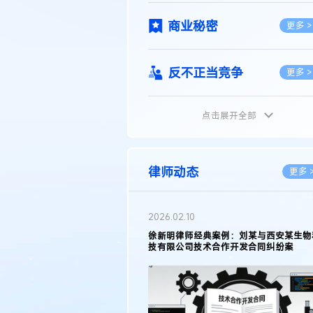
商业秘密
更多 >
反不正当竞争
更多 >
点击展开全部
植物新品种
更多 >
地理标志
更多 >
律师动态
更多 
集成电路布图设计
更多 >
2026.02.10
权律师徐新明接受《中国经营
徐新明律师经典案例：刘某与西安某生物
技术革新下知识产权保护面临新
技有限公司技术合作开发合同纠纷案
技术合同
策略
更多 >
传统文化
更多 >