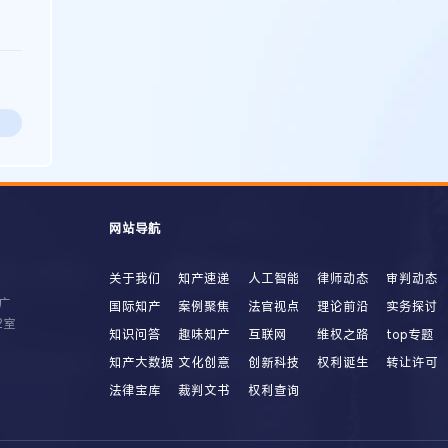
网站导航
关于我们
知产速递
人工智能
律师动态
审判动态
广
国际知产
案例聚焦
法官视点
理论前沿
实务探讨
2室
知识问答
趣味知产
互联网
维权之路
top专题
知产大数据
文化创意
创新科技
权利诞生
转让许可
法律宝库
裁判文书
权利查询