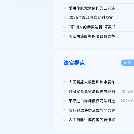
2026.0
采用传统元素创作的二方连续装饰图案作品的独创性及侵权对比认定
2026.0
2025年度江苏省专利预审典型案例
2026.0
“算”出来的参数能否“算数”？
2026.0
浙江司法服务保障最具竞争力营商环境建设典型案例（第二批）含侵...
2026.0
法官视点
更多 
人工智能大模型训练中著作权的合理使用
2026.0
数据权益竞争法保护的裁判路径构建
2026.0
平行进口商标侵权司法判定规则的困境与纾解
2026.0
商标犯罪法益及罪与非罪界限研究
2026.0
人工智能生成内容的著作权司法认定：演进逻辑、现实困境与规则建...
2026.0