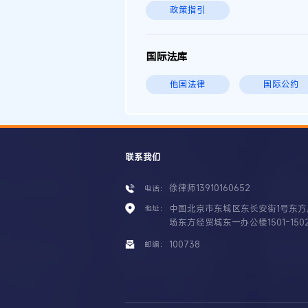
政策指引
国际法库
他国法律
国际公约
联系我们
徐律师13910160652
电话：
中国北京市东城区东长安街1号东方
地址：
场东方经贸城东一办公楼1501-150
100738
邮编：