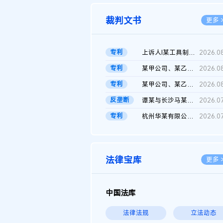
裁判文书
更多 
专利
上诉人I某工具制品有限公司与被上诉人程某及一审被告中华人民共和...
2026.0
专利
某甲公司、某乙公司、某丙公司申请诉前行为保全复议裁定书
2026.0
专利
某甲公司、某乙公司、官某与某丙公司专利申请权权属纠纷 二审判决...
2026.0
反垄断
谭某与长沙马某堆农产品股份有限公司滥用市场支配地位纠纷二审裁...
2026.0
专利
杭州华某有限公司与菲某有限公司侵害发明专利权纠纷
2026.0
法律宝库
更多 
中国法库
法律法规
立法动态