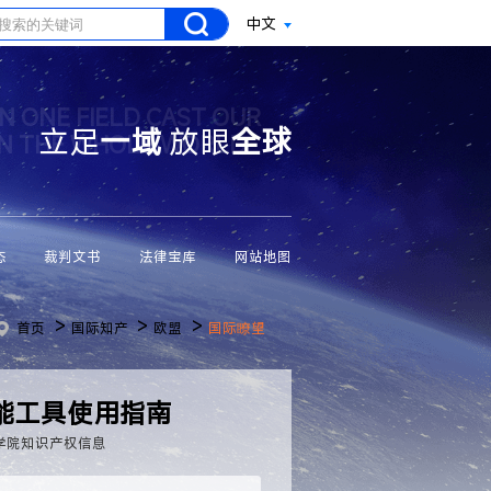
中文
N ONE FIELD CAST OUR
立足
一域
放眼
全球
ON THE WHOLE WORLD
态
裁判文书
法律宝库
网站地图
>
>
>
首页
国际知产
欧盟
国际瞭望
智能工具使用指南
学院知识产权信息