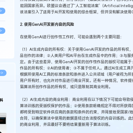
能因国家而异。欧盟议会通过了“人工智能法案”（Artificial Intel
>
该法案引入了适用于AI开发和使用的综合框架，但并没有解决使用G
2. 使用GenAI开发新内容的风险
>
在使用GenAI进行创作性工作时，可能会遇到两个主要问题：
（1）AI生成内容的所有权：关于使用GenAI开发的作品的所有权
>
品创作的法律；②人类用户和AI平台在生成作品中的作用；③与服
定。由于这些差异，使用GenAI开发的创作性作品的版权可能属
作品的所有权；②AI的使用者；③不属于任何人。通过AI生成工
>
>>
根据所使用AI工具的标准条款和条件进入公共领域（用户被视为
用户所有时，也允许对作品进行商业开发。还有一种情况，软件提供
留算法所创作作品的所有权，或只是限制其商业利用。
>
（2）AI生成内容的商业利用：商业利用在以下情况下可能会导致
科
算法训练的受版权保护的作品；②使用条款明确规定不得对所获得
>
都将受到特定软件供应商的条款和条件的约束，并间接地受国家/
合同，以确保算法中使用的数据是经过合法授权的内容训练的。此
的商业利用，并且最好不要将结果重新用于算法训练。
>