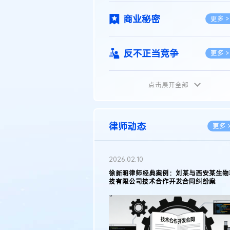
商业秘密
更多 >
反不正当竞争
更多 >
点击展开全部
植物新品种
更多 >
地理标志
更多 >
律师动态
更多 
集成电路布图设计
更多 >
2026.02.10
权律师徐新明接受《中国经营
徐新明律师经典案例：刘某与西安某生物
技术革新下知识产权保护面临新
技有限公司技术合作开发合同纠纷案
技术合同
策略
更多 >
传统文化
更多 >