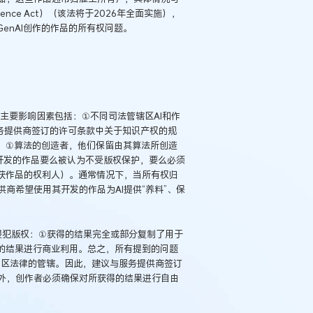
ligence Act）（该法将于2026年全面实施），
enAI创作的作品的所有权问题。
，主要影响因素包括：①不同司法管辖区AI和作
务提供商签订的许可条款中关于知识产权的规
于：①算法的创造者，他们保留由其算法所创造
具开发的作品要么被认为不受版权保护，要么必须
所获作品的权利人）。通常情况下，当所有权归
商希望使用其开发的作品为AI提供“养料”、保
侵犯版权：①获得的结果完全或部分复制了用于
的结果进行商业利用。总之，所有提到的问题
地区法律的管辖。因此，建议与服务提供商签订
外，创作者必须确保对所获得的结果进行自由