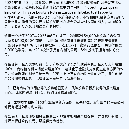
2024年11月20日，欧盟知识产权局（EUIPO）和欧洲投资局[1]联合发布《保
护欧洲创新：私募股权在欧洲知识产权中的作用》（Protecting European
Innovation: Private Equity’s Role in European Intellectual Property
Right）报告。该报告揭示了知识产权在保护技术、市场和组织创新方面发挥的
关键作用。稳健的知识产权保护战略可以增强公司吸引投资的能力，从而确保
进一步创新投入及其知识资产的保护。
该报告分析了2007—2023年6月底期间，欧洲超过56,000家投资组合公司，
以及超过100,000件商标（EUIPO的欧盟商标注册数据库）和专利申请数据
（欧洲专利局的PATSTAT数据库）。在此期间，欧盟27国的公司共获得投资
8,090亿欧元，其中20%投资于拥有专利的公司，39%投资于拥有商标的公
司。
报告强调，私人资本投资与知识产权资产增长之间联系密切。私人投资每增加
100%，商标和专利申请就会增加10%，这强化了金融支持在促进创新方面的作
用。这与欧盟的创新目标一致，即通过支持已有商标和专利的公司，提供创新
产品和服务的工具，以增强公司竞争力和经济价值。
（1）已有商标的公司获得的投资明显更多：风险投资阶段所获得的投资增加
55%，成长阶段增加45%，收购阶段增加68%。
（2）生物技术和医疗保健行业在创新方面处于领先地位，该行业中的每家公司
都拥有超过2项专利申请。
报告表明，私募股权和风险投资公司非常重视知识产权保护，并寻找拥有强大
知识产权组合的公司，以提供竞争优势。