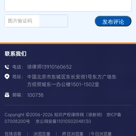
发布评论
联系我们
徐律师13910160652
电话：
地址：
中国北京市东城区东长安街1号东方广场东
方经贸城东一办公楼1501-1502室
邮编：
100738
Copyright ©2006-2026 知识产权律师网（徐新明）
京ICP备
07008200号
京公网安备11010502048130
在线访客
浏览总量
昨日浏览量
今日浏览量