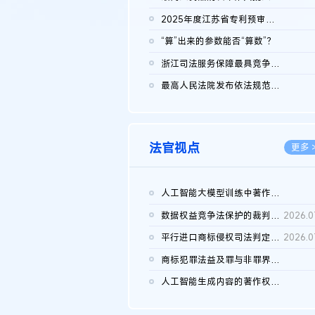
2026.0
2025年度江苏省专利预审典型案例
2026.0
“算”出来的参数能否“算数”？
2026.0
浙江司法服务保障最具竞争力营商环境建设典型案例（第二批）含侵...
2026.0
最高人民法院发布依法规范平台经营、保护消费者合法权益典型案例...
2026.0
法官视点
更多 
人工智能大模型训练中著作权的合理使用
2026.0
数据权益竞争法保护的裁判路径构建
2026.0
平行进口商标侵权司法判定规则的困境与纾解
2026.0
商标犯罪法益及罪与非罪界限研究
2026.0
人工智能生成内容的著作权司法认定：演进逻辑、现实困境与规则建...
2026.0