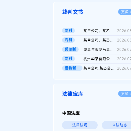
裁判文书
更多 
专利
某甲公司、某乙公司、某丙公司申请诉前行为保全复议裁定书
2026.0
专利
某甲公司、某乙公司、官某与某丙公司专利申请权权属纠纷 二审判决...
2026.0
反垄断
谭某与长沙马某堆农产品股份有限公司滥用市场支配地位纠纷二审裁...
2026.0
专利
杭州华某有限公司与菲某有限公司侵害发明专利权纠纷
2026.0
植物新
某甲公司,某乙公司,某门市部,某丙公司植物新品种临时保护期使用费...
2026.0
品..
法律宝库
更多 
中国法库
法律法规
立法动态