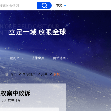
中文
N ONE FIELD CAST OUR
立足
一域
放眼
全球
ON THE WHOLE WORLD
态
裁判文书
法律宝库
网站地图
>
>
>
首页
国际知产
美英
版权
侵权案中败诉
知识产权律师网