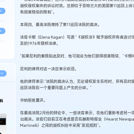
版权侵权案件的诉讼时效。总部位于亚特兰大的美国第11巡回上诉
>
有损害赔偿的限制”。
本周四，最高法院维持了第11巡回法院的裁决。
>
法官卡根（Elena Kagan）写道:“《版权法》赋予版权所有者
及的1976年联邦法律。
>
“如果尼利的索赔如此及时，他可能会为他们获得损害赔偿，”卡根
尼利的律师对这一决定表示欢迎。
>
>>
他的律师表示:“法院的裁决认为，无论侵权发生在何时，所有及时
巡回法院在一个重要问题上产生的分歧。”
>
华纳拒绝置评。
科
>
在最高法院2月份的辩论中，一些法官表示，在他们重新考虑另一
出裁决。法官们目前正在考虑是否在赫斯特报业（Hearst Newspap
Martinelli）之间的版权纠纷中采用“发现规则”。
>