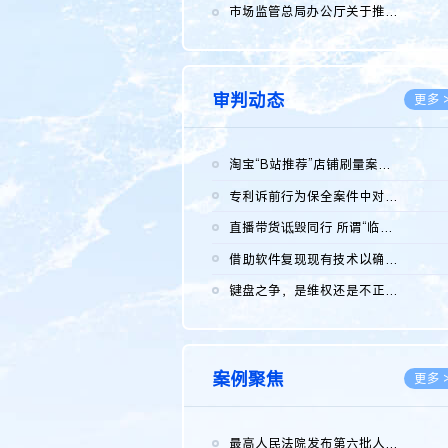
2026.0
市场监管总局办公厅关于推广第一批全国商业秘密保护创新试点典型...
2026.0
审判动态
更多 
淘宝“B站推荐”店铺刷量案维持原判，两被告连带赔偿150万元
2026.0
专利诉前行为保全案件中对仿制药申请人曾作出三类声明的考量及违...
2026.0
直播带货诋毁同行 所谓“临场发挥”不免责
2026.0
借助软件复现现有技术以确认相关参数特征是否被公开
2026.0
键盘之争，是维权还是不正当竞争？
2026.0
案例聚焦
更多 
最高人民法院发布第六批人民法院种业知识产权司法保护典型案例 含...