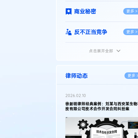
商业秘密
更多 >
反不正当竞争
更多 >
点击展开全部
植物新品种
更多 >
地理标志
更多 >
律师动态
更多 
集成电路布图设计
更多 >
2026.02.10
权律师徐新明接受《中国经营
徐新明律师经典案例：刘某与西安某生物
技术革新下知识产权保护面临新
技有限公司技术合作开发合同纠纷案
技术合同
策略
更多 >
传统文化
更多 >