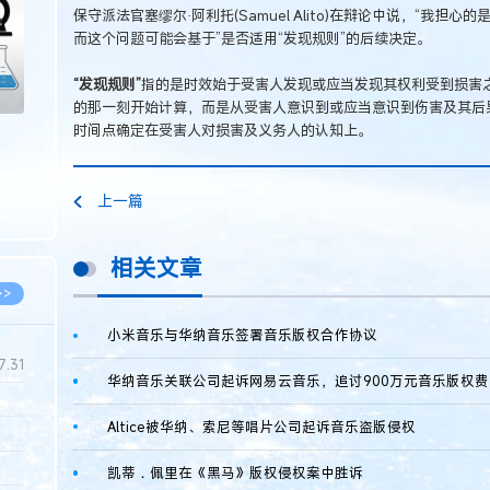
保守派法官塞缪尔·阿利托(Samuel Alito)在辩论中说，“我
而这个问题可能会基于”是否适用“发现规则”的后续决定。
“发现规则”
指的是时效始于受害人发现或应当发现其权利受到损害
的那一刻开始计算，而是从受害人意识到或应当意识到伤害及其后
时间点确定在受害人对损害及义务人的认知上。
上一篇
相关文章
>>
小米音乐与华纳音乐签署音乐版权合作协议
7.31
华纳音乐关联公司起诉网易云音乐，追讨900万元音乐版权费
Altice被华纳、索尼等唱片公司起诉音乐盗版侵权
5.14
5.08
凯蒂．佩里在《黑马》版权侵权案中胜诉