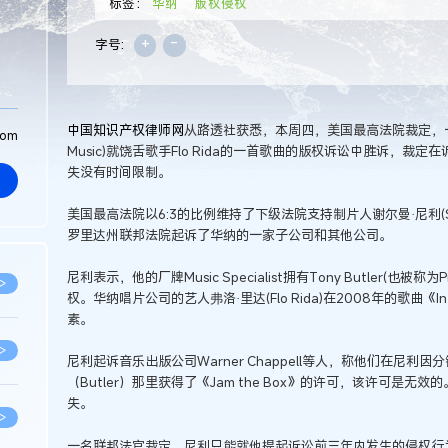
标签：
华纳
版权侵权
+
-
字号:
中国知识产权律师网
从路透社获悉，本周四，美国最高法院裁定，一
com
Music)就饶舌歌手Flo Rida的一首歌曲的版权诉讼中胜诉，
失没有时间限制。
美国最高法院以6:3的比例维持了下级法院支持制片人谢尔曼·尼利(She
罗里达州联邦法院起诉了华纳的一家子公司和其他公司。
尼利表示，他的厂牌Music Specialist拥有Tony Butler(也被称为P
>
权。华纳唱片公司的艺人弗洛·里达(Flo Rida)在2008年的歌曲《In t
素。
>
尼利起诉音乐出版公司Warner Chappell等人，称他们在尼
（Butler）那里获得了《Jam the Box》的许可，该许可是
失。
>
一名联邦法官裁定，尼利只能就他提起诉讼前三年内发生的侵权行