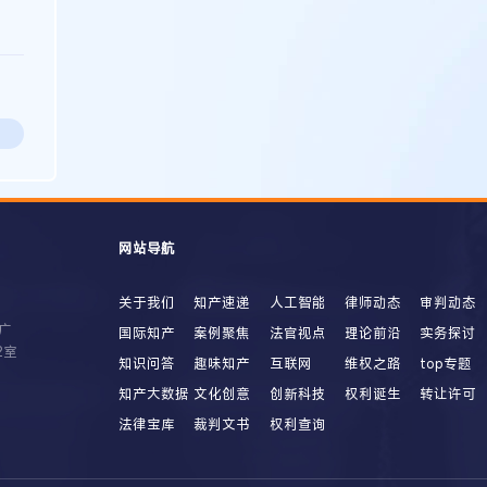
网站导航
关于我们
知产速递
人工智能
律师动态
审判动态
广
国际知产
案例聚焦
法官视点
理论前沿
实务探讨
2室
知识问答
趣味知产
互联网
维权之路
top专题
知产大数据
文化创意
创新科技
权利诞生
转让许可
法律宝库
裁判文书
权利查询