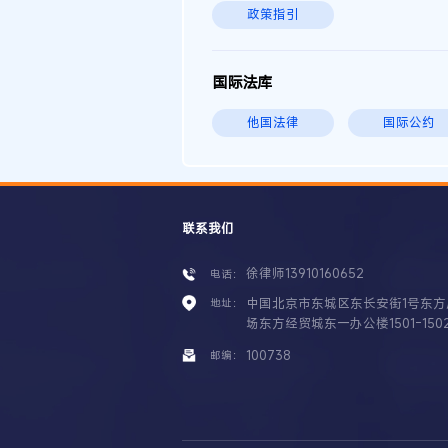
政策指引
国际法库
他国法律
国际公约
联系我们
徐律师13910160652
电话：
中国北京市东城区东长安街1号东方
地址：
场东方经贸城东一办公楼1501-150
100738
邮编：