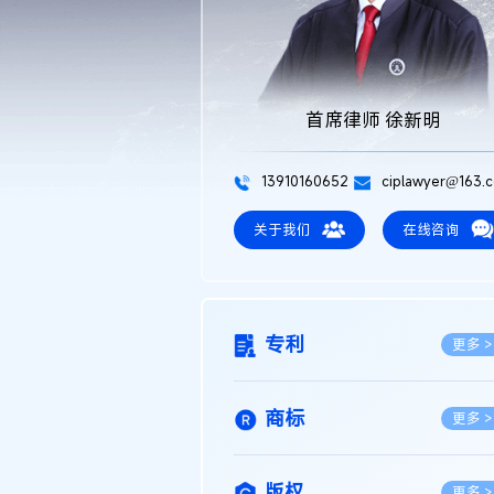
首席律师 徐新明
13910160652
ciplawyer@163.
关于我们
在线咨询
专利
更多 >
商标
更多 >
版权
更多 >