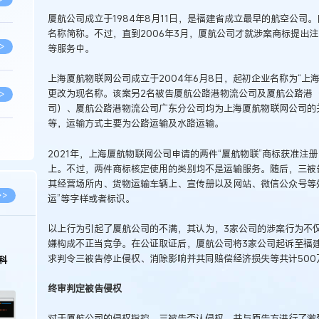
厦航公司成立于1984年8月11日，是福建省成立最早的航空公司
名称简称。不过，直到2006年3月，厦航公司才就涉案商标提出
>
等服务中。
上海厦航物联网公司成立于2004年6月8日，起初企业名称为“上海
更改为现名称。该案另2名被告厦航公路港物流公司及厦航公路港
>
司）、厦航公路港物流公司广东分公司均为上海厦航物联网公司的
等，运输方式主要为公路运输及水路运输。
>
2021年，上海厦航物联网公司申请的两件“厦航物联”商标获准注
上。不过，两件商标核定使用的类别均不是运输服务。随后，三被
其经营场所内、货物运输车辆上、宣传册以及网站、微信公众号等处公
>
>>
运”等字样或者标识。
以上行为引起了厦航公司的不满，其认为，3家公司的涉案行为不
>
嫌构成不正当竞争。在公证取证后，厦航公司将3家公司起诉至福
求判令三被告停止侵权、消除影响并共同赔偿经济损失等共计500
科
>
终审判定被告侵权
对于厦航公司的侵权指控，三被告否认侵权，并与原告方进行了激