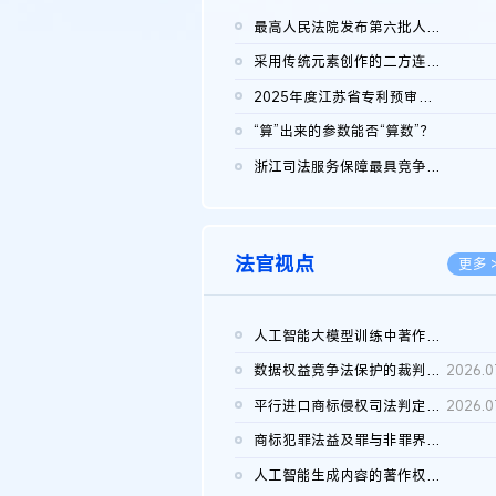
最高人民法院发布第六批人民法院种业知识产权司法保护典型案例 含...
2026.0
采用传统元素创作的二方连续装饰图案作品的独创性及侵权对比认定
2026.0
2025年度江苏省专利预审典型案例
2026.0
“算”出来的参数能否“算数”？
2026.0
浙江司法服务保障最具竞争力营商环境建设典型案例（第二批）含侵...
2026.0
法官视点
更多 
人工智能大模型训练中著作权的合理使用
2026.0
数据权益竞争法保护的裁判路径构建
2026.0
平行进口商标侵权司法判定规则的困境与纾解
2026.0
商标犯罪法益及罪与非罪界限研究
2026.0
人工智能生成内容的著作权司法认定：演进逻辑、现实困境与规则建...