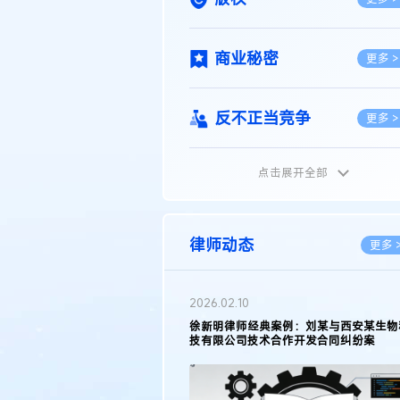
商业秘密
更多 >
反不正当竞争
更多 >
点击展开全部
植物新品种
更多 >
地理标志
更多 >
律师动态
更多 
集成电路布图设计
更多 >
2026.02.10
权律师徐新明接受《中国经营
徐新明律师经典案例：刘某与西安某生物
技术革新下知识产权保护面临新
技有限公司技术合作开发合同纠纷案
技术合同
策略
更多 >