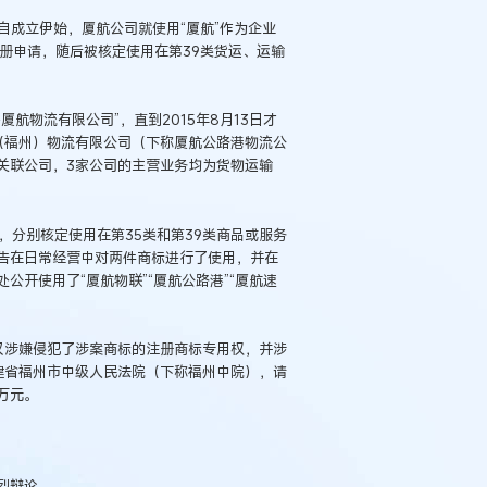
。自成立伊始，厦航公司就使用“厦航”作为企业
注册申请，随后被核定使用在第39类货运、运输
厦航物流有限公司”，直到2015年8月13日才
（福州）物流有限公司（下称厦航公路港物流公
关联公司，3家公司的主营业务均为货物运输
册，分别核定使用在第35类和第39类商品或服务
告在日常经营中对两件商标进行了使用，并在
开使用了“厦航物联”“厦航公路港”“厦航速
仅涉嫌侵犯了涉案商标的注册商标专用权，并涉
建省福州市中级人民法院（下称福州中院），请
万元。
烈辩论。