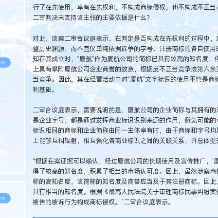
5.08
行了在先使用，享有在先权利，不构成商标侵权，也不构成不正当
二审判决未支持该主张的主要依据是什么？
8.07
8.07
对此，该案二审合议庭表示，在判定是否构成在先权利的过程中，
整历史渊源，而不宜仅单纯依据诉争的字号、注册商标的各自使用
知在其成立时，“厦航”作为厦航公司的简称已具有较高的知名度，
>>
上具有攀附厦航公司企业商誉的故意，根据反不正当竞争法第六条
当竞争。因此，其在经营活动中对“厦航”文字标识的使用不管是商
利基础。
8.06
二审合议庭表示，需要说明的是，厦航公司的企业简称与其拥有的涉
是企业字号，都是通过发挥商业标识识别来源的作用，避免可能的
8.05
标识相同的商标和企业简称由同一主体享有时，由于商标和字号均
8.05
上能够互相辐射，相互强化各商业标识之间的关联关系，并总体提
8.04
“根据在案证据可以确认，经过厦航公司的长期使用及宣传推广，‘
8.04
得了较高的知名度，积累了相当的市场认可度。因此，虽然涉案商
称的高知名度，该简称的知名度及商誉应当及于其注册商标。因此
具有相当的知名度。根据《最高人民法院关于审理商标民事纠纷案
>>
被告的被诉行为构成商标侵权。”二审合议庭表示。