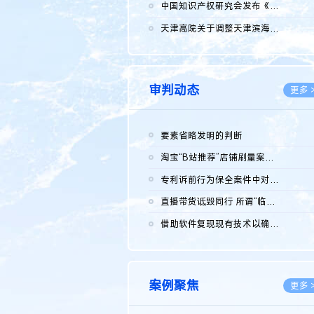
2026.0
中国知识产权研究会发布《2025年度中国企业海外知识产权纠纷调查...
2026.0
天津高院关于调整天津滨海高新技术产业开发区华苑科技园一审普通...
2026.0
审判动态
更多 
要素省略发明的判断
2026.0
淘宝“B站推荐”店铺刷量案维持原判，两被告连带赔偿150万元
2026.0
专利诉前行为保全案件中对仿制药申请人曾作出三类声明的考量及违...
2026.0
直播带货诋毁同行 所谓“临场发挥”不免责
2026.0
借助软件复现现有技术以确认相关参数特征是否被公开
2026.0
案例聚焦
更多 