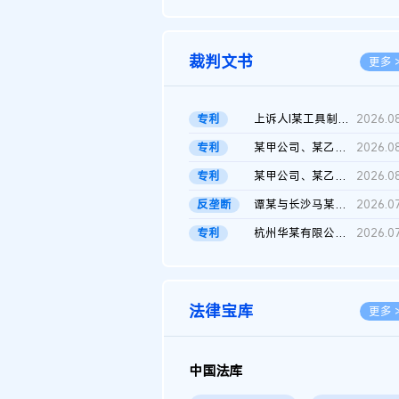
2026.0
裁判文书
更多 
专利
上诉人I某工具制品有限公司与被上诉人程某及一审被告中华人民共和...
2026.0
专利
某甲公司、某乙公司、某丙公司申请诉前行为保全复议裁定书
2026.0
专利
某甲公司、某乙公司、官某与某丙公司专利申请权权属纠纷 二审判决...
2026.0
反垄断
谭某与长沙马某堆农产品股份有限公司滥用市场支配地位纠纷二审裁...
2026.0
专利
杭州华某有限公司与菲某有限公司侵害发明专利权纠纷
2026.0
法律宝库
更多 
中国法库