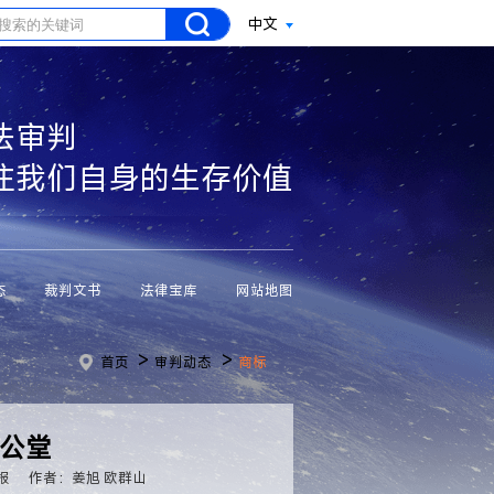
中文
法审判
注我们自身的生存价值
态
裁判文书
法律宝库
网站地图
>
>
首页
审判动态
商标
簿公堂
报
作者：姜旭 欧群山