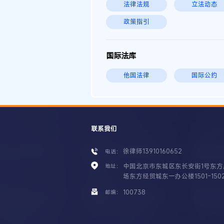
法律法规
立法动态
政策指引
国际法库
他国法律
国际公约
联系我们
徐律师13910160652
电话：
中国北京市东城区东长安街1号东方
地址：
场东方经贸城东一办公楼1501-150
100738
邮编：