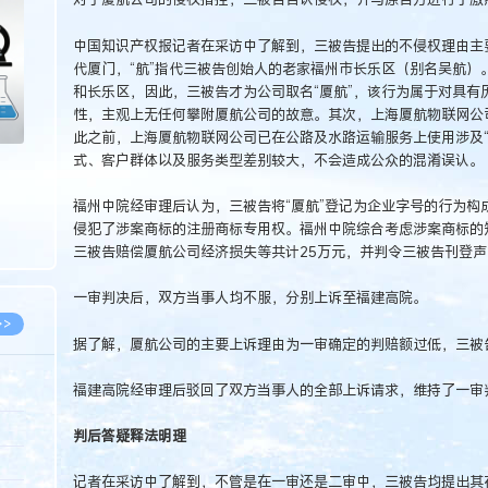
>
中国知识产权报记者在采访中了解到，三被告提出的不侵权理由主要
代厦门，“航”指代三被告创始人的老家福州市长乐区（别名吴航）
和长乐区，因此，三被告才为公司取名“厦航”，该行为属于对具有
性，主观上无任何攀附厦航公司的故意。其次，上海厦航物联网公
此之前，上海厦航物联网公司已在公路及水路运输服务上使用涉及“
式、客户群体以及服务类型差别较大，不会造成公众的混淆误认。
福州中院经审理后认为，三被告将“厦航”登记为企业字号的行为构
侵犯了涉案商标的注册商标专用权。福州中院综合考虑涉案商标的
三被告赔偿厦航公司经济损失等共计25万元，并判令三被告刊登
一审判决后，双方当事人均不服，分别上诉至福建高院。
>>
据了解，厦航公司的主要上诉理由为一审确定的判赔额过低，三被
福建高院经审理后驳回了双方当事人的全部上诉请求，维持了一审
8.07
判后答疑释法明理
5.14
记者在采访中了解到，不管是在一审还是二审中，三被告均提出其在