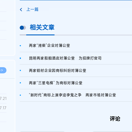
上一篇
3.26
8.06
相关文章
8.04
8.04
两家“潍柴”企业对簿公堂
8.03
昆明两家船舶酒店对簿公堂 为招牌打官司
>>
两家铝材企业因商标纠纷对簿公堂
两家“三星电梯” 为商标对簿公堂
“新时代”商标上演李逵李鬼之争 两家市场对簿公堂
7.28
7.21
7.17
评论
7.02