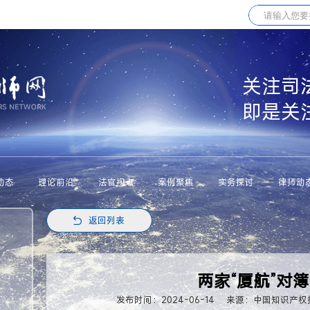
关注司
即是关
动态
理论前沿
法官视点
案例聚焦
实务探讨
律师动
返回列表
两家“厦航”对
发布时间：2024-06-14
来源：中国知识产权