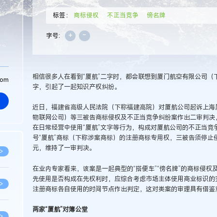
标签：
商标侵权
不正当竞争
傍名牌
+
-
字号:
相信很多人在看到“厦航”二字时，都会联想到厦门航空有限公司（
com
字，引起了一起知识产权纠纷。
近日，福建省高级人民法院（下称福建高院）对厦航公司起诉上海
物联网公司）等三被告商标侵权及不正当竞争纠纷案作出二审判决，
在日常经营中使用“厦航”文字等行为，构成对厦航公司的不正当竞争
号“厦航”商标（下称涉案商标）的注册商标专用权，三被告须停止
元，维持了一审判决。
>
在业内专家看来，该案是一起典型的“搭便车”“傍名牌”的商标侵
先使用是否构成在先权利时，应综合考虑市场主体使用商业标识的
>
注册商标各自使用的时间节点作出判定，这对类案的审理具有借鉴
两家“厦航”对簿公堂
>