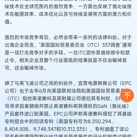
镓技术在全球范围内的激烈竞争，一方面也反映了氮化镓技
术在能源效率、成本优化以及可持续发展等方面的潜力和价
值。
激烈的市场竞争背后，必然会带来一系列的法律纠纷。对于
出海企业而言，“美国国际贸易委员会（ITC）337调查”通常
是一项打击竞争对手的手段。一旦ITC颁布普遍排除令和禁
止令，相关企业及整个行业面临的结果就是不仅会输掉官
司，还会输掉市场。
除了与英飞凌公司之间的纠纷外，宜普电源转换公司（EPC
公司）也于去年6月向美国联邦法院和美国国际贸易委员会
（ITC）指控英诺赛科及其附属公司侵犯其专利权，EPC公
司寻求损害赔偿并禁止英诺赛科将其侵权的GaN（氮化镓）
产品套件进口到美国。EPC公司声称英诺赛科侵犯了其基础
专利组合中的四项专利（美国专利号为8,350,294、
8,404,508、9,748,347和10,312,335），专利涵盖了该公
司专有的增强型氮化镓功率半导体器件的设计和制造过程的