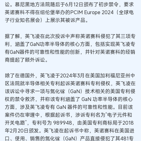
讼。慕尼黑地方法院随后于6月12日颁布了初步禁令，要求
英诺赛科不得在纽伦堡举办的PCIM Europe 2024（全球电
子行业知名展会）上展示其被诉产品。
据了解，英飞凌在此次投诉中声称英诺赛科侵犯了其三项专
利，涵盖了GaN功率半导体的核心方面，包括实现英飞凌专
有GaN器件的可靠性和性能的创新，并针对英诺赛科的经销
商提起了额外诉讼。
除了在德国外，英飞凌于2024年3月在美国加利福尼亚州中
区法院就半导体相关专利起诉英诺赛科专利侵权，英飞凌在
该诉讼中寻求一项与氮化镓（GaN）技术相关的美国专利侵
权的禁令救济，并称该专利涵盖了 GaN 功率半导体的核心
方面，涉及英飞凌专有 GaN 器件的可靠性和性能。目前该
案件仍在审理中，根据起诉书，涉诉专利名为“电子元件和
开关电路”，专利号为 989948，由美国专利商标局于2018
年2月20日颁发。英飞凌在起诉书中称，英诺赛科在美国进
口、使用、销售的氮化镓（GaN）产品直接侵犯了其481专