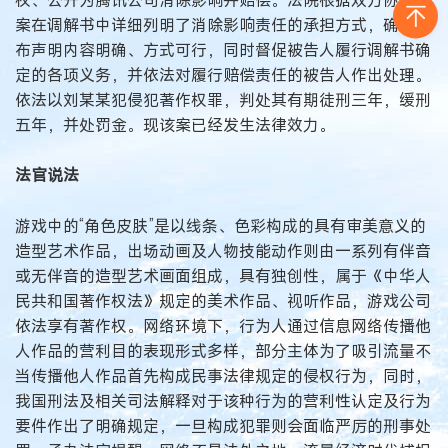
案在调解书中详细列明了消除影响责任的承担方式，确保发
布声明内容明确、方式可行，同时督促被告人履行调解书确
定的各项义务，并依法对履行赔偿责任的被告人作出处理。
依法以刘某某犯侵犯著作权罪，判处其有期徒刑三年，缓刑
五年，并处罚金。现该案已经发生法律效力。
法官说法
游戏中的“角色皮肤”是以线条、色彩构成的具有审美意义的
造型艺术作品，出场动画及人物技能动作则由一系列有伴音
或无伴音的造型艺术画面组成，具有独创性，属于《中华人
民共和国著作权法》规定的美术作品、视听作品，游戏公司
依法享有著作权。网络环境下，行为人通过信息网络传播他
人作品的营利目的表现形式多样，部分主体为了吸引流量不
当传播他人作品首先构成民事法律规定的侵权行为，同时，
我国刑法及相关司法解释对于该种行为的营利性认定及行为
要件作出了明确规定，一旦构成犯罪则会面临严厉的刑事处