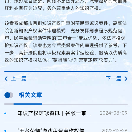
罚。承办法官提醒，网络不是法外之地，流量经济时代捕捉
红利亦有行为边界，务必尊重他人的知识产权。
该案系成都市首例知识产权刑事附带民事诉讼案件，高新法
院创新知识产权案件审理模式，充分发挥刑事程序规范庭
审、民事经验辅助查明的“三审合一”专业优势，依法严格保
护知识产权，该案也为今后类似案件的审理提供了参考。下
一步，高新法院也将积极探索类案审理经验，继续以优质高
效的知识产权司法保护“硬措施”提升营商环境“软实力”。
上一篇
下一篇
相关文章
知识产权环球资讯丨谷歌一审被判垄断；哈佛大学起诉三星专利侵权；非法获取《王者荣耀》皮肤刑附民案；英伟达被美国司法部反垄断调查
2024-08-09
“王者荣耀”游戏租号著作权侵权及不正当竞争纠纷案
2022-12-28