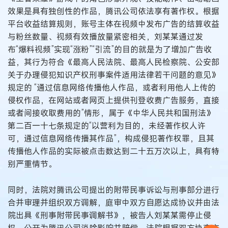
效果是具有独创性的作品，腾讯公司依法享有著作权。根据
平台收益结算规则，账号主体在视频中发布广告的结算收益
与粉丝数量、视频有效播放量紧密相关，刘某某通过发
布“爆料视频”实现“涨粉”“引流”的目的就是为了增加广告收
益，其行为符合《最高人民法院、最高人民检察院、公安部
关于办理侵犯知识产权刑事案件适用法律若干问题的意见》
规定的 “通过信息网络传播他人作品，或者利用他人上传的
侵权作品，在网站或者网页上提供刊登收费广告服务，直接
或者间接收取费用的”情形，属于《中华人民共和国刑法》
第二百一十七条规定的“以营利为目的，未经著作权人许
可，通过信息网络传播其作品”，构成侵犯著作权罪，且其
传播他人作品的实际被点击数达到二十五万次以上，具有特
别严重情节。
同时，法院对腾讯公司提出的附带民事诉讼与刑事部分进行
合并审理并组织双方调解，庭审中双方自愿达成协议并由法
院出具《刑事附带民事调解书》，被告人刘某某需停止侵
权、公开为腾讯公司消除影响并赔偿。法院根据双方协商方