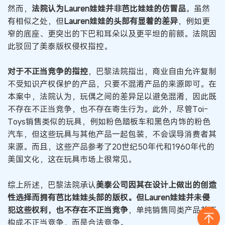
然而，
法院认为Lauren娃娃并非芭比娃娃的仿冒品
。虽然
有相似之处，但
Lauren娃娃的头部有显着的差异
，例如更
窄的底座、更突出的下巴和耳朵以及更平坦的前额。法院因
此驳回了美泰版权侵权指控。
对于不正当竞争的指控
，巴黎法院指出，商业自由允许复制
不受知识产权保护的产品，只要不混淆产品的来源即可。在
本案中，法院认为，玩偶之间的差异足以避免混淆，因此既
不存在不正当竞争，也不存在寄生行为。此外，尽管Toi-
Toys销售类似的玩具，例如粉色踏板车和黑色内饰的粉色
汽车，但这些玩具与其他产品一起包装，不会误导消费者其
来源。而且，这些产品参考了20世纪50年代和1960年代的
美国文化，这在玩具市场上很常见。
综上所述，巴黎法院承认
美泰公司因其在设计上做出的创造
性选择而拥有芭比娃娃头部的版权。但Lauren娃娃并未侵
犯这些权利，也不存在不正当竞争
，单纯销售同类产品并不
构成不正当竞争，而是合法竞争。