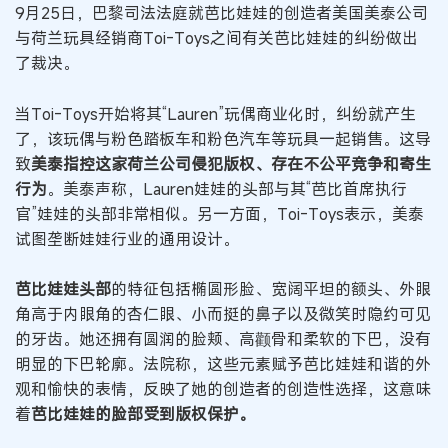
9月25日，巴黎司法法庭就芭比娃娃的创造者美国美泰公司
与荷兰玩具经销商Toi-Toys之间有关芭比娃娃的纠纷做出
了裁决。
当Toi-Toys开始将其“Lauren”玩偶商业化时，纠纷就产生
了，该玩偶与粉色踏板车和粉色汽车等玩具一起销售。这导
致
美泰指控这家荷兰公司侵犯版权、存在不公平竞争和寄生
行为
。美泰声称，Lauren娃娃的头部与其“芭比首席执行
官”娃娃的头部非常相似。另一方面，Toi-Toys表示，美泰
试图垄断娃娃行业的通用设计。
芭比娃娃头部
的特征包括椭圆形脸、宽阔平坦的额头、外眼
角高于内眼角的杏仁眼、小而挺的鼻子以及微笑时隐约可见
的牙齿。她还拥有圆润的脸颊、高颧骨和柔软的下巴，没有
明显的下巴轮廓。法院称，这些元素赋予芭比娃娃和谐的外
观和愉快的表情，反映了她的创造者的创造性选择，这意味
着
芭比娃娃的脸部受到版权保护。