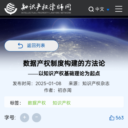
中文
返回列表
数据产权制度构建的方法论
——以知识产权基础理论为起点
发布时间：2025-01-08
来源：知识产权杂志
作者：初亦周
标签：
数据产权
知识产权
+
-
字号:
563