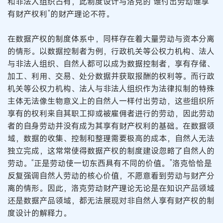
和非法人组织占有，此制度设计与洛克的“谁付出劳动谁享
有财产权利”的财产理论不符。
在数据产权的制度体系中，同样存在着大量劳动与资本分离
的情形。以数据控制者为例，行政机关等公权力机构、法人
与非法人组织、自然人都可以成为数据控制者，享有存储、
加工、利用、交易、处分数据并获取报酬的权利等。而行政
机关等公权力机构、法人与非法人组织作为法律拟制的特殊
主体无法像生物意义上的自然人一样付出劳动，这些组织所
享有的权利来自其职工抑或被雇佣者进行的劳动，因此劳动
者的自身劳动并没有成为其享有财产权利的基础。在数据领
域，数据的收集、控制和整理需要极高的成本，自然人无法
独立完成，这常常使得数据产权的制度建设忽略了自然人的
劳动。“正是劳动使一切东西具有不同的价值。”洛克恰恰是
反复强调自然人劳动的核心价值，不愿意看到劳动与财产分
离的情形。因此，洛克劳动财产理论无论是在知识产品领域
还是数据产品领域，都无法展现对非自然人享有财产权的制
度设计的解释力。