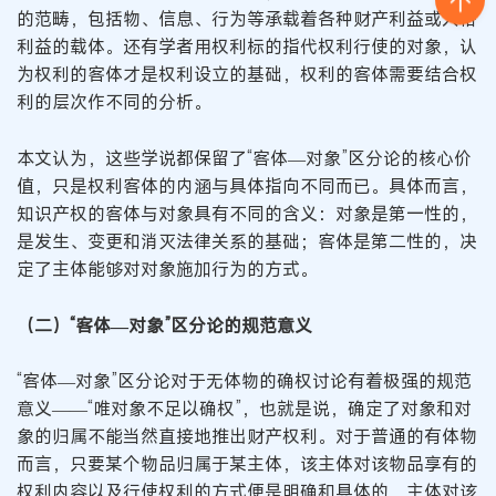
的范畴，包括物、信息、行为等承载着各种财产利益或人格
利益的载体。还有学者用权利标的指代权利行使的对象，认
为权利的客体才是权利设立的基础，权利的客体需要结合权
利的层次作不同的分析。
本文认为，这些学说都保留了“客体—对象”区分论的核心价
值，只是权利客体的内涵与具体指向不同而已。具体而言，
知识产权的客体与对象具有不同的含义：对象是第一性的，
是发生、变更和消灭法律关系的基础；客体是第二性的，决
定了主体能够对对象施加行为的方式。
（二）“客体—对象”区分论的规范意义
“客体—对象”区分论对于无体物的确权讨论有着极强的规范
意义——“唯对象不足以确权”，也就是说，确定了对象和对
象的归属不能当然直接地推出财产权利。对于普通的有体物
而言，只要某个物品归属于某主体，该主体对该物品享有的
权利内容以及行使权利的方式便是明确和具体的，主体对该