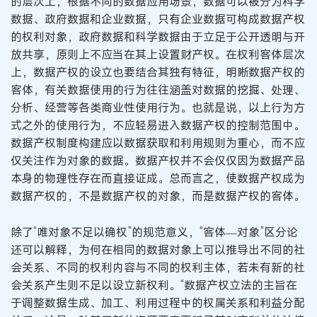
的层次上，根据不同的数据应用场景，数据可以被分为科学
数据、政府数据和企业数据，只有企业数据可构成数据产权
的权利对象，政府数据和科学数据由于立足于公开透明与开
放共享，原则上不应当在其上设置财产权。在权利客体层次
上，数据产权的设立也要结合其独有特征，明晰数据产权的
客体，有关数据使用的行为往往涵盖对数据的挖掘、处理、
分析、经营等各类商业性使用行为。也就是说，以上行为方
式之外的使用行为，不应轻易进入数据产权的控制范围中。
数据产权制度构建应以数据获取和利用规则为重心，而不应
仅关注作为对象的数据。数据产权并不会仅仅因为数据产品
本身的物理性存在而直接证成。总而言之，使数据产权成为
数据产权的，不是数据产权的对象，而是数据产权的客体。
除了“唯对象不足以确权”的规范意义，“客体—对象”区分论
还可以解释，为何在相同的数据对象上可以推导出不同的社
会关系、不同的权利内容与不同的权利主体，若未有新的社
会关系产生则不足以设立新权利。“数据产权立法的主旨在
于调整数据生成、加工、利用过程中的权属关系和利益分配