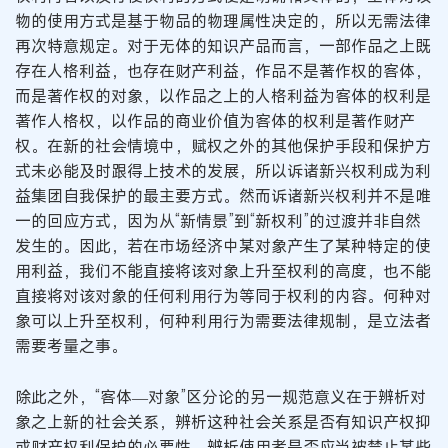
物的使用方式是基于物品的物理属性决定的，所以无需法律
再次特意规定。对于无体的知识产品而言，一部作品之上既
存在人格利益，也存在财产利益，作品不是著作权的客体，
而是著作权的对象，以作品之上的人格利益为客体的权利是
著作人格权，以作品的商业价值为客体的权利是著作财产
权。在新的社会情境中，赋权之外的其他保护手段和保护方
式未必能及时跟得上技术的发展，所以诉诸新兴权利成为利
益集团自我保护的最主要方式。然而诉诸新兴权利并不是唯
一的回应方式，因为从“新情景”到“新权利”的过渡并非自然
发生的。因此，若在市场经济中某对象产生了某种特定的使
用利益，我们不能直接将该对象上升至权利的高度，也不能
直接将对该对象的任何利用行为等同于权利的内容。何种对
象可以上升至权利，何种利用行为需要法律规制，是立法者
需要考量之事。
除此之外，“客体—对象”区分论的另一规范意义在于辨析对
象之上新的社会关系，辨析这种社会关系是否有知识产权抑
或财产权利保护的必要性，辨析使用者是否应当被禁止某些