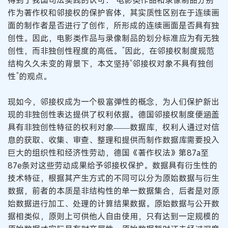
作为著作权和邻接权的保护客体，其实质性区别在于连续画
面的制作者是否进行了创作，所形成的连续画面是否具有独
创性。因此，电影类作品与录像制品的划分标准应为有无独
创性，而非独创性程度的高低。”因此，在邻接权制度规范
结构久久未变的背景下，本文坚持“邻接权对象不具有独创
性”的观点。
现如今，邻接权成为一个极富弹性的概念，为人们保护新出
现的非独创性表达提供了权利依据。德国邻接权制度便涵盖
具有非独创性特征的权利对象——数据库，权利人通过对信
息的获取、收集、审查、整理和提供而制作数据库需要投入
巨大的组织性和经济性劳动，德国《著作权法》第87a至
87e条对这些劳动成果给予邻接权保护。数据具有衍生性的
技术特征，根据其产生方式的不同可以分为原始数据与衍生
数据，前者的本质是非结构性的单一数据集合，后者是对原
始数据进行加工、处理的计算结果数据。原始数据与公开数
据相类似，原则上可供他人自由使用，只有达到一定规模的