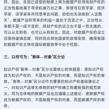
同。因此，在现已成型的制度上再为数据产权寻找财产权的
正当性基础属于寻求机缘巧合之事，即使号召哲学家、经济
学家、法学家来共同思考此问题，恐怕也无法做到“人定胜
天”。数据产品所带来的利益一直处于流变之中，正当性从
来都不是一成不变的，其财产权的证立也不是一劳永逸的，
可以从无到有，也可以从有到无。因此，对数据产权的设立
应保持谨慎态度，同时结合其他国家的政策安排，确保我国
的数据产权主体在国际数据竞争中处于优势。
三、以何可为：“客体—对象”区分论
知识产权“客体—对象”区分论最核心的命题是：使知识产权
成为知识产权的，不是知识产权的对象，而是知识产权的客
体。“客体—对象”区分论作为重要的知识产权基础理论之
一，对知识产品等无体物的财产权确立有着极强的规范意
义。同为无体物的数据产品也应遵循上述理论：使数据产权
成为数据产权的，不是数据产权的对象，而是数据产权的客
体。