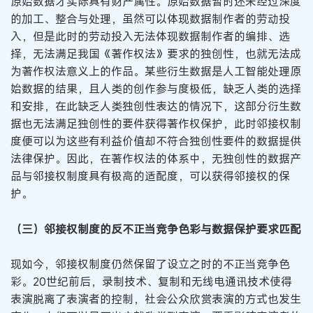
原始数据才实际具有财产属性。原始数据暂时还未经过深度
的加工、整合与处理，虽然可以体现数据制作者的劳动投
入，但是此时的劳动投入无法体现数据制作者的编排、选
择，无法满足我国《著作权法》要求的独创性，也就无法成
为著作权法意义上的作品。某些衍生数据是人工智能处理原
始数据的结果，且人类的创作参与度极低，缺乏人类的选择
和安排，在此缺乏人类独创性表达的情况下，这部分衍生数
据也无法满足独创性的要件获得著作权保护，此时邻接权制
度便可以为这些有利益价值却不符合独创性要件的数据提供
法律保护。因此，在著作权法的体系中，无独创性的数据产
品与邻接权制度具有极高的适配度，可以获得邻接权的保
护。
（三）邻接权制度的反不正当竞争色彩与数据保护要求匹配
现如今，邻接权制度仍然保留了设立之时的不正当竞争色
彩。20世纪前后，录制技术、复制和无线电通讯技术使得
表演脱离了表演者的控制，社会公众欣赏表演的方式也发生