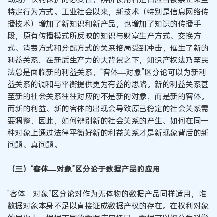
特定行为方式。工业社会以来，新技术（特别是信息网络传
播技术）增加了新知识和新产品，也增加了知识的传播手
段，原有传播模式所反映的知识与财富生产方式、交换方
式、消费方式和分配方式的关系格局受到冲击，催生了新的
利益关系。在新质生产力的大背景之下，知识产权法乃至民
法总是面临新的利益关系，“客体—对象”区分论可以为新利
益关系的调和与平衡提供更为有益的思路。新的利益关系甚
至新的社会关系往往对应的不是新的对象，而是新的客体。
而新的利益、新的客体的出现会导致原已稳定的社会关系需
要调整，因此，如何辨别新的社会关系的产生、如何在同一
种对象上通过法律平衡好新的利益关系才是新现象背后的新
问题、真问题。
（三）“客体—对象”区分论于数据产品的应用
“客体—对象”区分论对作为无体物的数据产品同样适用，唯
数据对象本身不足以直接证成数据产权的存在。在权利对象