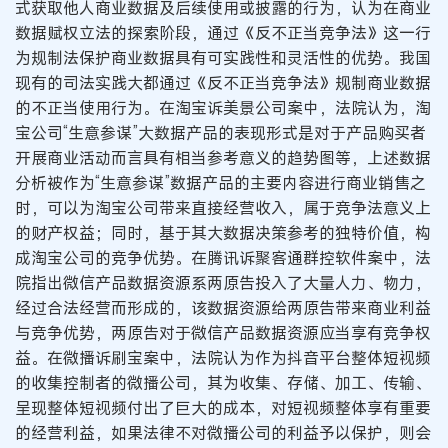
式获取他人商业数据及后续使用或披露的行为，认为在商业
数据赋权立法的探索阶段，通过《反不正当竞争法》这一行
为规制法保护商业数据具有可实践性和灵活性的优势。我国
现有的司法实践大都通过《反不正当竞争法》规制商业数据
的不正当使用行为。在淘宝诉美景公司案中，法院认为，淘
宝公司“生意参谋”大数据产品的表现形式是对于产品购买者
开展商业活动而言具有相当参考意义的趋势图等，上述数据
分析被作为“生意参谋”数据产品的主要内容进行商业销售之
时，可以为淘宝公司带来直接经营收入，属于竞争法意义上
的财产权益；同时，基于其大数据决策参考的独特价值，构
成淘宝公司的竞争优势。在腾讯诉聚客通群控软件案中，法
院指出微信产品数据资源系两原告投入了大量人力、物力，
经过合法经营而形成的，该数据资源给两原告带来商业利益
与竞争优势，两原告对于微信产品数据资源应当享有竞争权
益。在微播诉刷宝案中，法院认为作为抖音平台整体短视频
的收集控制者的微播公司，其为收集、存储、加工、传输、
呈现整体短视频付出了巨大的成本，对短视频整体享有重要
的经营利益，如果法律不对微播公司的利益予以保护，则会