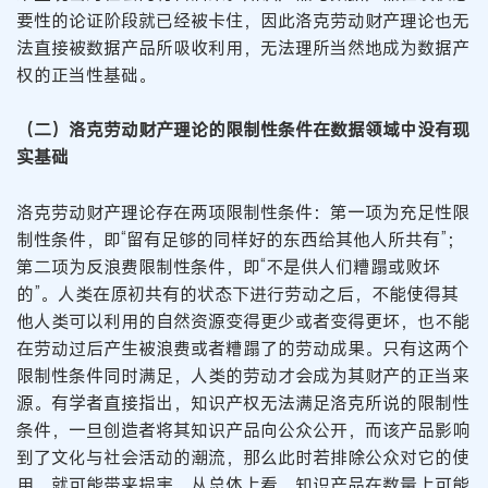
要性的论证阶段就已经被卡住，因此洛克劳动财产理论也无
法直接被数据产品所吸收利用，无法理所当然地成为数据产
权的正当性基础。
（二）洛克劳动财产理论的限制性条件在数据领域中没有现
实基础
洛克劳动财产理论存在两项限制性条件：第一项为充足性限
制性条件，即“留有足够的同样好的东西给其他人所共有”；
第二项为反浪费限制性条件，即“不是供人们糟蹋或败坏
的”。人类在原初共有的状态下进行劳动之后，不能使得其
他人类可以利用的自然资源变得更少或者变得更坏，也不能
在劳动过后产生被浪费或者糟蹋了的劳动成果。只有这两个
限制性条件同时满足，人类的劳动才会成为其财产的正当来
源。有学者直接指出，知识产权无法满足洛克所说的限制性
条件，一旦创造者将其知识产品向公众公开，而该产品影响
到了文化与社会活动的潮流，那么此时若排除公众对它的使
用，就可能带来损害。从总体上看，知识产品在数量上可能