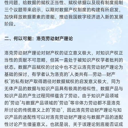
性问题，给数据的赋权正当性、赋权依据以及现有制度规制
三个议题带来启示，以期对数据产权制度的构建有所启发，
加快释放数据要素的潜能，推动我国数字经济进入新的发展
阶段。
二、何以可能：洛克劳动财产理论
洛克劳动财产理论对财产权的证立意义极大，对知识产权正
当性的贡献不可忽略，但其一直处于被知识产权学者批判的
状态。数据产品赋权的讨论中也不乏以洛克劳动财产理论为
基础的探讨，有学者认为洛克的“人类共有—劳动—财产
权”的私有财产取得路径对数据赋权的启发意义极大，同为
无体产品的数据与知识产品具有极高的相似性，数据产品与
知识产品的产生过程同样蕴含了劳动。由于知识产品领域
的“劳动”与数据产品领域的“劳动”等非体力劳动都不是洛克
所讨论的传统意义上的“劳动”，因此洛克劳动财产理论与知
识产品的适配性可以对洛克劳动财产理论与数据产品的适配
性讨论产生借鉴意义。也就是说，关于该理论到底能否证成