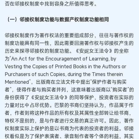
否在邻接权制度中找到容身之所值得思考。
（一）邻接权制度功能与数据产权制度功能相同
邻接权制度作为著作权法的重要组成部分，往往与著作权的
制度功能具有同一性，因此需要回溯著作权与邻接权产生的
历史来探寻邻接权的制度功能。《安妮女王法令》的全称
为“An Act for the Encouragement of Learning, by
Vesting the Copies of Printed Books in the Authors or
Purchasers of such Copies, during the Times therein
Mentioned”，出版商在立法文件中提出“保护作者与购买
者”，使得作者与购买者并列，这意味着出版商以“购买者”的
身份获得了《安妮女王法令》的同等保护，投资者在实际的
力量对比中占尽优势。巴黎的书商们坚持认为，作品属于作
者，作者则将这种作品的所有权及其属性全部转让给书商，
特权不是别的，是与作者进行交易的真正许可。因此，著作
权制度实际上保护的是以书商为代表的投资者的利益。邻接
权看似是为了保护表演者、录音制作者等个体的利益，其实