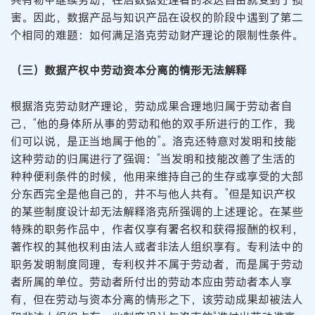
害。因此，数据产品与知识产品在设权的阶段中遇到了第二
个相同的难题：如何满足洛克劳动财产理论的限制性条件。
（三）数据产权中劳动资本分离的情形无法解释
根据洛克劳动财产理论，劳动成果合理地归属于劳动者自
己，“他的身体所从事的劳动和他的双手所进行的工作，我
们可以说，是正当地属于他的”。洛克还特意对发明和技能
这种劳动的归属进行了强调：“当发明和技能改善了生活的
种种便利条件的时候，他用来维持自己的生存或享受的大部
分东西完全是他自己的，并不与他人共有。”但是知识产权
的某些制度设计却无法解释洛克所强调的上述理论。在某些
特殊的职务作品中，作者仅享有署名权和获得报酬的权利，
著作权的其他权利由法人或者非法人组织享有。专利法中的
职务发明制度同理，专利权并不属于劳动者，而是属于劳动
者所属的单位。劳动者所付出的劳动本应由劳动者本人享
有，但在劳动与资本分离的情形之下，该劳动成果却被法人