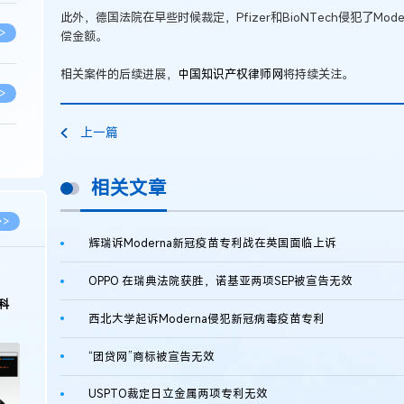
此外，德国法院在早些时候裁定，Pfizer和BioNTech侵犯了M
>
偿金额。
相关案件的后续进展，
中国知识产权律师网
将持续关注。
>
上一篇
>
相关文章
>
>>
辉瑞诉Moderna新冠疫苗专利战在英国面临上诉
>
OPPO 在瑞典法院获胜，诺基亚两项SEP被宣告无效
科
西北大学起诉Moderna侵犯新冠病毒疫苗专利
>
“团贷网”商标被宣告无效
USPTO裁定日立金属两项专利无效
>