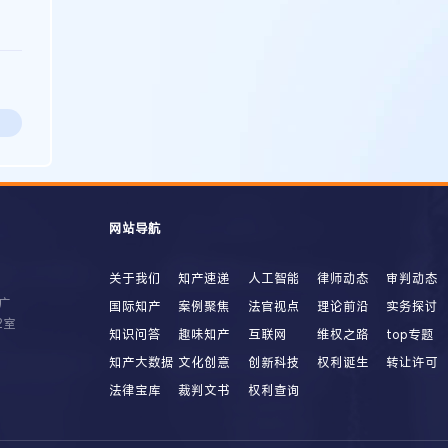
网站导航
关于我们
知产速递
人工智能
律师动态
审判动态
广
国际知产
案例聚焦
法官视点
理论前沿
实务探讨
2室
知识问答
趣味知产
互联网
维权之路
top专题
知产大数据
文化创意
创新科技
权利诞生
转让许可
法律宝库
裁判文书
权利查询