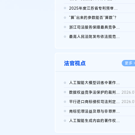
2026.0
2025年度江苏省专利预审典型案例
2026.0
“算”出来的参数能否“算数”？
2026.0
浙江司法服务保障最具竞争力营商环境建设典型案例（第二批）含侵...
2026.0
最高人民法院发布依法规范平台经营、保护消费者合法权益典型案例...
2026.0
法官视点
更多 
人工智能大模型训练中著作权的合理使用
2026.0
数据权益竞争法保护的裁判路径构建
2026.0
平行进口商标侵权司法判定规则的困境与纾解
2026.0
商标犯罪法益及罪与非罪界限研究
2026.0
人工智能生成内容的著作权司法认定：演进逻辑、现实困境与规则建...
2026.0