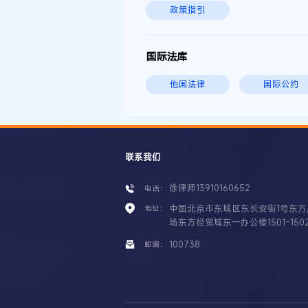
政策指引
国际法库
他国法律
国际公约
联系我们
徐律师13910160652
电话：
中国北京市东城区东长安街1号东方
地址：
场东方经贸城东一办公楼1501-150
100738
邮编：