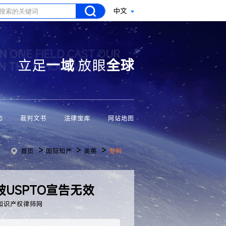
中文
N ONE FIELD CAST OUR
立足
一域
放眼
全球
ON THE WHOLE WORLD
态
裁判文书
法律宝库
网站地图
>
>
>
首页
国际知产
美英
专利
被USPTO宣告无效
知识产权律师网