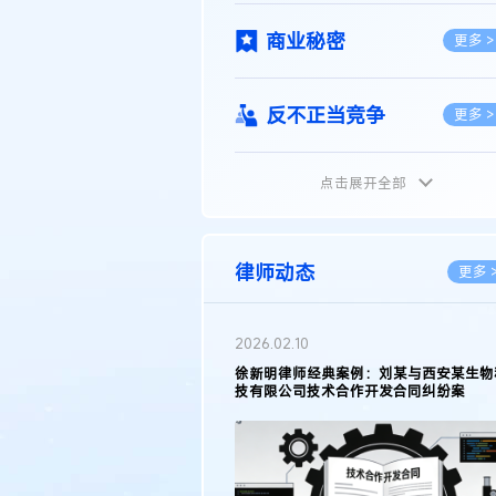
商业秘密
更多 >
反不正当竞争
更多 >
点击展开全部
植物新品种
更多 >
地理标志
更多 >
律师动态
更多 
集成电路布图设计
更多 >
2026.02.10
权律师徐新明接受《中国经营
徐新明律师经典案例：刘某与西安某生物
技术革新下知识产权保护面临新
技有限公司技术合作开发合同纠纷案
技术合同
策略
更多 >
传统文化
更多 >