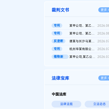
裁判文书
更多 
专利
某甲公司、某乙公司、某丙公司申请诉前行为保全复议裁定书
2026.0
专利
某甲公司、某乙公司、官某与某丙公司专利申请权权属纠纷 二审判决...
2026.0
反垄断
谭某与长沙马某堆农产品股份有限公司滥用市场支配地位纠纷二审裁...
2026.0
专利
杭州华某有限公司与菲某有限公司侵害发明专利权纠纷
2026.0
植物新
某甲公司,某乙公司,某门市部,某丙公司植物新品种临时保护期使用费...
2026.0
品..
法律宝库
更多 
中国法库
法律法规
立法动态