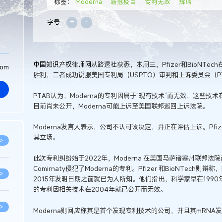
标签：
Moderna
新冠疫苗
专利无效
辉瑞
+
-
字号:
中国知识产权律师网
从路透社获悉，本周三，Pfizer和BioNTe
com
胜利，二者成功说服美国专利局（USPTO）审判和上诉委员会（PT
PTAB认为，Moderna的专利因属于“现有技术”而无效，这些技术
目前尚未公开，Moderna可能上诉至美国联邦巡回上诉法院。
Moderna发言人表示，公司不认可该决定，并正在评估上诉。Pfiz
其立场。
>
此次专利纠纷始于2022年，Moderna 在美国马萨诸塞州联邦法院起诉
Comirnaty侵犯了Moderna的专利。Pfizer 和BioNTech则
>
2015年发明日期之前就已为人所知。他们指出，科学家早在1990年
的专利因相关技术在2004年就已公开而无效。
>
Moderna则回应称其是首个发现专利技术的公司，并且其mRNA