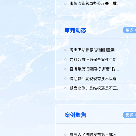
2026.0
市场监管总局办公厅关于推广第一批全国商业秘密保护创新试点典型...
2026.0
审判动态
更多 
淘宝“B站推荐”店铺刷量案维持原判，两被告连带赔偿150万元
2026.0
专利诉前行为保全案件中对仿制药申请人曾作出三类声明的考量及违...
2026.0
直播带货诋毁同行 所谓“临场发挥”不免责
2026.0
借助软件复现现有技术以确认相关参数特征是否被公开
2026.0
键盘之争，是维权还是不正当竞争？
2026.0
案例聚焦
更多 
最高人民法院发布第六批人民法院种业知识产权司法保护典型案例 含...