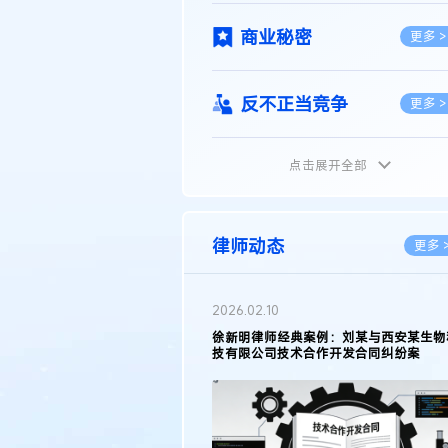
商业秘密
更多 >
反不正当竞争
更多 >
点击展开全部
植物新品种
更多 >
地理标志
更多 >
律师动态
更多 
集成电路布图设计
更多 >
2026.02.10
权律师徐新明接受《中国经营
徐新明律师经典案例：刘某与西安某生物
技术革新下知识产权保护面临新
技有限公司技术合作开发合同纠纷案
技术合同
策略
更多 >
传统文化
更多 >