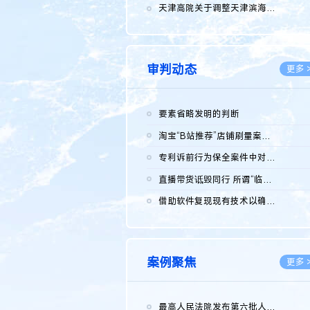
2026.0
天津高院关于调整天津滨海高新技术产业开发区华苑科技园一审普通...
2026.0
审判动态
更多 
要素省略发明的判断
2026.0
淘宝“B站推荐”店铺刷量案维持原判，两被告连带赔偿150万元
2026.0
专利诉前行为保全案件中对仿制药申请人曾作出三类声明的考量及违...
2026.0
直播带货诋毁同行 所谓“临场发挥”不免责
2026.0
借助软件复现现有技术以确认相关参数特征是否被公开
2026.0
案例聚焦
更多 
最高人民法院发布第六批人民法院种业知识产权司法保护典型案例 含...