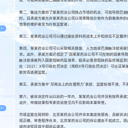
度，可能实际提高巴曲酶注射液的价格，形成独占性垄断，阻碍竞
8.07
第二，备选方案给了某某药业公司独占市场的机会，可能导致巴曲
8.07
时。且承诺方案允许某某药业公司以简单降低价格作为剥离条件的
竞争的维护者变为价格监管者。
>>
第三，某某药业公司可以通过操纵原料药成本上升和供应不足最终
第四，某某药业公司可以采取相关措施，人为地使巴曲酶注射液被
求。此外，承诺方案还规定了“因某某药业公司不可控制的因素导致
8.06
酶注射液被列入国家短缺药品清单、临床必需易短缺药品终端监测
8.05
处〔2021〕X号行政处罚决定（简称X号行政处罚决定）可佐证某
断货而逃避监管。
8.05
8.04
第五，承诺方案中“尽商业上的合理努力”条款，监管标准不清，不
8.04
第六，被诉决定作出以后的一年内，某某药业公司并没有按照承诺
此外，仲裁结果和专家咨询意见均不应影响本案审查。
>>
市场监管总局辩称：北京某药业公司并非本案适格原告，且被诉决
规正确，审查程序合法，北京某药业公司的诉讼理由不能成立。因
或判决驳回其全部诉讼请求。