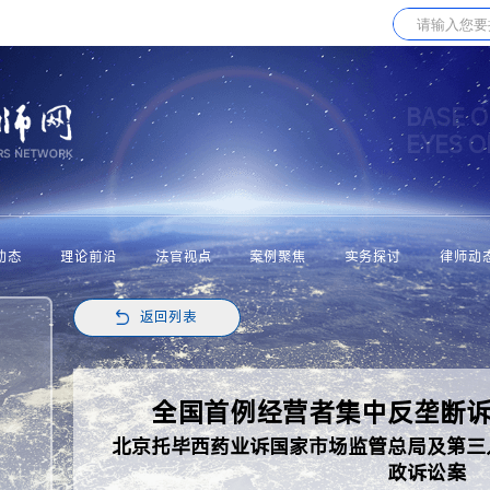
BASE O
EYES 
动态
理论前沿
法官视点
案例聚焦
实务探讨
律师动
返回列表
全国首例经营者集中反垄断
北京托毕西药业诉国家市场监管总局及第三
政诉讼案