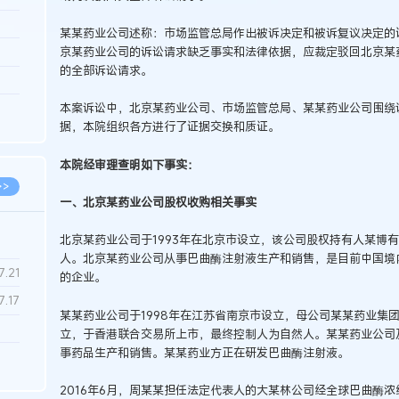
3.26
某某药业公司述称：市场监管总局作出被诉决定和被诉复议决定的
京某药业公司的诉讼请求缺乏事实和法律依据，应裁定驳回北京某
8.06
的全部诉讼请求。
8.04
本案诉讼中，北京某药业公司、市场监管总局、某某药业公司围绕
8.04
据，本院组织各方进行了证据交换和质证。
8.03
本院经审理查明如下事实：
>>
一、北京某药业公司股权收购相关事实
北京某药业公司于1993年在北京市设立，该公司股权持有人某博
人。北京某药业公司从事巴曲酶注射液生产和销售，是目前中国境
7.28
7.21
的企业。
7.17
某某药业公司于1998年在江苏省南京市设立，母公司某某药业集
立，于香港联合交易所上市，最终控制人为自然人。某某药业公司
事药品生产和销售。某某药业方正在研发巴曲酶注射液。
7.02
6.22
2016年6月，周某某担任法定代表人的大某林公司经全球巴曲酶