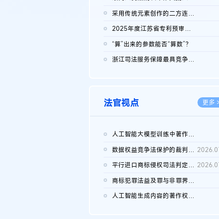
2026.0
采用传统元素创作的二方连续装饰图案作品的独创性及侵权对比认定
2026.0
2025年度江苏省专利预审典型案例
2026.0
“算”出来的参数能否“算数”？
2026.0
浙江司法服务保障最具竞争力营商环境建设典型案例（第二批）含侵...
2026.0
法官视点
更多 
人工智能大模型训练中著作权的合理使用
2026.0
数据权益竞争法保护的裁判路径构建
2026.0
平行进口商标侵权司法判定规则的困境与纾解
2026.0
商标犯罪法益及罪与非罪界限研究
2026.0
人工智能生成内容的著作权司法认定：演进逻辑、现实困境与规则建...
2026.0