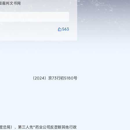
国裁判文书网
563
（2024）京73行初5180号
管总局）、第三人先*药业公司反垄断其他行政