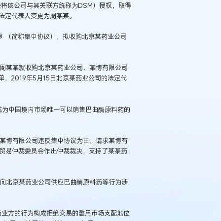
harm（本判决将该公司与其关联方统称为DSM）授权，取得
司法定代表人变更为周某某。
议》（简称集中协议），拟收购北京某药业公司
）与周某某就收购北京某药业公司、某博有限公司
单，2019年5月15日北京某药业公司的法定代
，成为中国境内市场唯一可以销售巴曲酶原料药的
基于某博有限公司违反集中协议为由，请求某博有
经济贸易仲裁委员会作出仲裁裁决，支持了某某药
绝向北京某药业公司供应巴曲酶原料药等行为涉
某药业方的行为构成拒绝交易的滥用市场支配地位