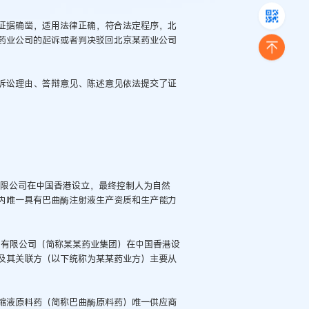
证据确凿，适用法律正确，符合法定程序，北
药业公司的起诉或者判决驳回北京某药业公司
诉讼理由、答辩意见、陈述意见依法提交了证
有限公司在中国香港设立，最终控制人为自然
内唯一具有巴曲酶注射液生产资质和生产能力
团有限公司（简称某某药业集团）在中国香港设
及其关联方（以下统称为某某药业方）主要从
浓缩液原料药（简称巴曲酶原料药）唯一供应商