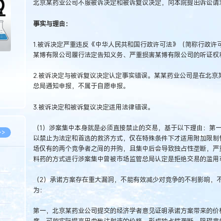
北京某药业公司不服被诉决定和被诉复议决定，向本院提出诉讼请求
事实与理由：
1.被诉决定严重违反《中华人民共和国行政许可法》（简称行政许
某博有限公司履行法定告知义务、严重损害某博有限公司的听证权
2.被诉决定与被诉复议决定认定事实错误。某某药业公司是在北京
总局通知申报，不属于自愿申报。
3.被诉决定和被诉复议决定适用法律错误。
（1）涉案集中本身就是必须直接禁止的交易，基于以下理由：第
>>
以禁止为法定和首选的救济方式，仅在特殊条件下才适用附加限制
场仅有的两个竞争者之间的并购，且集中后会导致独占性垄断，严
料药的方式进行涉案集中曾被市场监管总局认定是拒绝交易的滥用
（2）承诺方案存在重大漏洞，不能有效减少对竞争的不利影响，
8.07
为：
5.14
第一，北京某药业公司提交的经济学者意见证明承诺方案带来的价
5.08