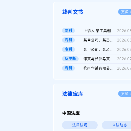
裁判文书
更多 
专利
上诉人I某工具制品有限公司与被上诉人程某及一审被告中华人民共和...
2026.0
专利
某甲公司、某乙公司、某丙公司申请诉前行为保全复议裁定书
2026.0
专利
某甲公司、某乙公司、官某与某丙公司专利申请权权属纠纷 二审判决...
2026.0
反垄断
谭某与长沙马某堆农产品股份有限公司滥用市场支配地位纠纷二审裁...
2026.0
专利
杭州华某有限公司与菲某有限公司侵害发明专利权纠纷
2026.0
法律宝库
更多 
中国法库
法律法规
立法动态