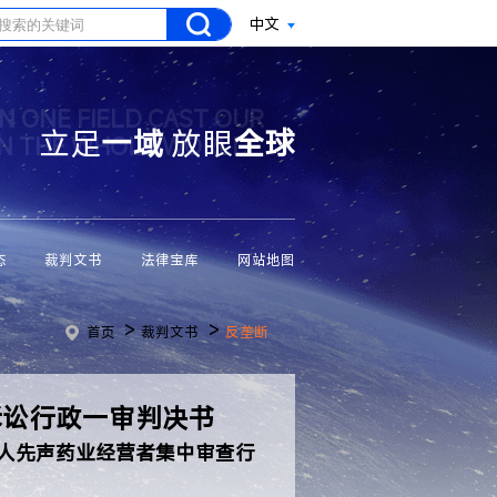
中文
N ONE FIELD CAST OUR
立足
一域
放眼
全球
ON THE WHOLE WORLD
态
裁判文书
法律宝库
网站地图
>
>
首页
裁判文书
反垄断
诉讼行政一审判决书
人先声药业经营者集中审查行