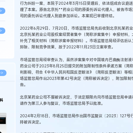
行为纠纷一案，本院于2024年3月15日受理后，依法组成合议庭适
理了本案。原告北京托**药业公司的原委托诉讼代理人，被告市场
>
司的委托诉讼代理人到庭参加诉讼。本案现已审理终结。
2022年6月29日、7月20日，市场监管总局先后收到北京托某
>
北京托某药业公司股权案经营者集中（简称涉案集中）申报材料，
补充了相关材料（简称涉案申报材料）。市场监管总局经评估后认
排除、限制竞争效果，故于2022年11月23日立案审查。
>
市场监管总局经审查认为，虽然涉案集中对中国境内巴曲酶注射液
药业公司于2023年8月25日提交的附加限制性条件承诺方案（
>
利影响，符合《中华人民共和国反垄断法》（简称反垄断法）等相
>>
场监管总局作出2023年第42号决定（简称被诉决定），附加限制性
告。
>
北京某药业公司不服被诉决定，于法定期限内向市场监管总局申请行政
科
请作为第三人参与复议，市场监管总局予以批准。
>
2024年2月18日，市场监管总局作出国市监复议〔2023〕12
持被诉决定。
>