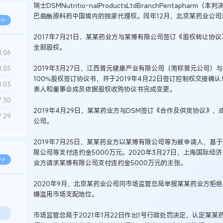
瑞士DSMNutritio-nalProductsLtdBranchPentap
巴曲酶原料药中国境内的独家代理权。同年12月，北京某药业公
>>
2017年7月21日，某某药业方与某博有限公司签订《股权转让协
全部股权。
8.06
2019年3月27日，江西普元健康产业有限公司（简称普元公司
8.05
100%股权签订协议书，并于2019年4月22日签订控制权交接确认
8.03
表人和董事会成员依据股权收购协议书完成变更。
7.30
2019年4月29日，某某药业方与DSM签订《合作及供货协议》
7.29
公司。
2019年7月25日，某某药业方以某博有限公司等为被申请人，
限公司等支付违约金5000万元。2020年3月27日，上海国际
>>
业方请求某博有限公司支付违约金5000万元的主张。
2020年9月，北京某药业公司向市场监管总局举报某某药业方拒
嫌滥用市场支配地位。
市场监管总局于2021年1月22日作出1号行政处罚决定，认定某